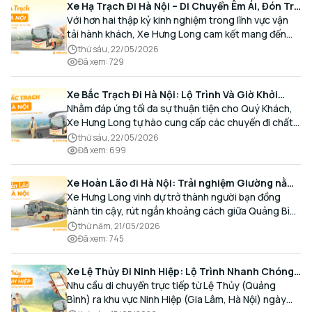
Xe Hạ Trạch Đi Hà Nội – Di Chuyển Êm Ái, Đón Trả
Tận Nơi Cùng Xe Hưng Long
Với hơn hai thập kỷ kinh nghiệm trong lĩnh vực vận
tải hành khách, Xe Hưng Long cam kết mang đến
cho Quý Khách một hành trình di chuyển trọn vẹn,
thứ sáu, 22/05/2026
thoải mái và đúng giờ.
Đã xem
:
729
Xe Bắc Trạch Đi Hà Nội: Lộ Trình Và Giờ Khởi
Hành Cùng Xe Hưng Long
Nhằm đáp ứng tối đa sự thuận tiện cho Quý Khách,
Xe Hưng Long tự hào cung cấp các chuyến đi chất
lượng cao, an toàn với lịch trình linh hoạt mỗi ngày.
thứ sáu, 22/05/2026
Đã xem
:
699
Xe Hoàn Lão đi Hà Nội: Trải nghiệm Giường nằm
Cao cấp, Đón trả Tận nơi
Xe Hưng Long vinh dự trở thành người bạn đồng
hành tin cậy, rút ngắn khoảng cách giữa Quảng Bình
và Thủ đô bằng chất lượng dịch vụ chuẩn mực.
thứ năm, 21/05/2026
Đã xem
:
745
Xe Lệ Thủy Đi Ninh Hiệp: Lộ Trình Nhanh Chóng,
Đón Trả Tận Nơi
Nhu cầu di chuyển trực tiếp từ Lệ Thủy (Quảng
Bình) ra khu vực Ninh Hiệp (Gia Lâm, Hà Nội) ngày