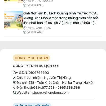
càng gia tăng, đặc biệt đối với các hành khách có
thứ sáu, 15/05/2026
nhu cầu giao thương, kinh doanh và mua sắm.
Đã xem
:
693
Kinh Nghiệm Du Lịch Quảng Bình Tự Túc Từ A
Đến Z Chi Tiết Nhất
Quảng Bình luôn là một trong những điểm đến hấp
dẫn nhất bản đồ du lịch Việt Nam nhờ sở hữu hệ
thống hang động kỳ vĩ, những bãi biển hoang sơ và
thứ tư, 13/05/2026
nét ẩm thực đậm đà bản sắc.
Đã xem
:
485
CÔNG TY CHỦ QUẢN
CÔNG TY TNHH DU LỊCH 338
M.S.D.N
:
0106766690
Chịu trách nhiệm
:
Nguyễn Thị Hằng
Địa chỉ
:
338 - Trần Khát Chân, Hai Bà Trưng, Hà Nội
Điện thoại
:
0914.077.779
-
0963.388.388
Website
:
https://xehunglong.com