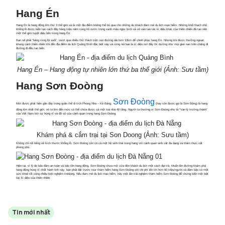
Hang Én
Hang Én là hang động lớn thứ 3 thế giới và là một địa điểm không thể bỏ qua cho những du khách đam mê du lịch mạo hiểm. Những khối thạch nhũ
khổng lồ được kiến tạo cách đây hàng triệu năm cùng hồ nước trong xanh màu ngọc bích và vô vàn tạo tác kì diệu khác của thiên nhiên đã tạo nên
một thế giới tuyệt diệu bên trong hang Én.
Bạn sẽ phải “băng rừng lội suối”, vượt qua nhiều thử thách trên con đường dài hơn 10km để chinh phục hang Én. Nhưng khi được thưởng ngoạn
khung cảnh thiên nhiên khi đến địa điểm du lịch Quảng Bình đặc biệt này và rừng núi bao la kì diệu nơi đây thì dường như mọi gian nan trên chặng đi
đường đi đều tan biến.
Hang Én – Hang động tự nhiên lớn thứ ba thế giới (Ảnh: Sưu tầm)
Hang Sơn Đoòng
Sơn Đoòng
Mới được phát hiện gần đây trong quần thể di tích Phong Nha – Kẻ Bàng,
(hay còn được gọi là Sơn Động) là hang
động lớn nhất thế giới, nó to lớn đến mức có thể chứa được cả một toà nhà 40 tầng. Người ta thường ví Sơn Đoòng như là “Vạn lý trường thành”
của Việt Nam bởi sự hùng vĩ và đồ sộ của cảnh quan trong hang Sơn Đoòng.
Khám phá & cắm trại tại Son Doong (Ảnh: Sưu tầm)
Không chỉ nổi tiếng về kích thước khổng lồ, Sơn Đoòng còn có cả một hệ sinh thái trong hang với cảnh quan sinh vật đa dạng và thảm thực vật
phong phú.
Hiện tại, vì lý do bảo đảm an toàn và bảo tồn hang động, Sơn Đoòng chưa mở cửa đón khách du lịch một cách đại trà. Muốn lên đường khám phá
hang động hùng vĩ nhất hành tinh này, bạn phải đặt trước tour thám hiểm hang Sơn Đoòng với chi phí lên tới hơn 60 triệu/người và đảm bảo có một
sức khoẻ tốt cùng nhiều kinh nghiệm trekking. Nếu đam mê du lịch mạo hiểm, hãy một lần trải nghiệm thám hiểm Sơn Đoòng để chứng kiến một kiệt
tác kì diệu của thiên nhiên.
Tin mới nhất