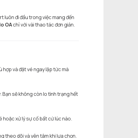
rt luôn đi đầu trong việc mang đến
alo OA
chỉ với vài thao tác đơn giản.
 hợp và đặt vé ngay lập tức mà
. Bạn sẽ không còn lo tình trạng hết
é hoặc xử lý sự cố bất cứ lúc nào.
g theo dõi và yên tâm khi lựa chọn.