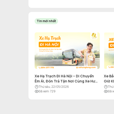
Tin mới nhất
Xe Hạ Trạch Đi Hà Nội – Di Chuyển
Xe Bắ
Êm Ái, Đón Trả Tận Nơi Cùng Xe Hưng
Giờ K
Long
thứ sáu, 22/05/2026
th
Đã xem
:
729
Đã 