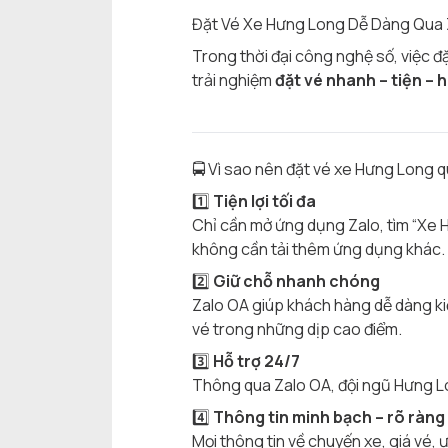
Đặt Vé Xe Hưng Long Dễ Dàng Qua Z
Trong thời đại công nghệ số, việc đ
trải nghiệm
đặt vé nhanh – tiện – h
🚍 Vì sao nên đặt vé xe Hưng Long 
1️⃣
Tiện lợi tối đa
Chỉ cần mở ứng dụng Zalo, tìm “Xe 
không cần tải thêm ứng dụng khác.
2️⃣
Giữ chỗ nhanh chóng
Zalo OA giúp khách hàng dễ dàng kiểm
vé trong những dịp cao điểm.
3️⃣
Hỗ trợ 24/7
Thông qua Zalo OA, đội ngũ Hưng Long
4️⃣
Thông tin minh bạch – rõ ràng
Mọi thông tin về chuyến xe, giá vé,