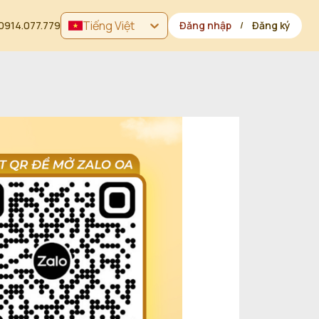
Tiếng Việt
0914.077.779
Đăng nhập
Đăng ký
/