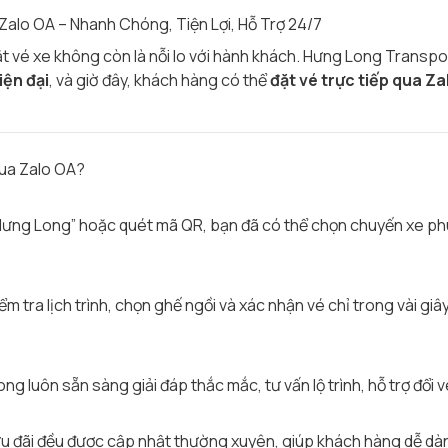
alo OA – Nhanh Chóng, Tiện Lợi, Hỗ Trợ 24/7
ặt vé xe không còn là nỗi lo với hành khách. Hưng Long Transpo
iện đại
, và giờ đây, khách hàng có thể
đặt vé trực tiếp qua Z
qua Zalo OA?
Hưng Long” hoặc quét mã QR, bạn đã có thể chọn chuyến xe phù
 tra lịch trình, chọn ghế ngồi và xác nhận vé chỉ trong vài giây
 luôn sẵn sàng giải đáp thắc mắc, tư vấn lộ trình, hỗ trợ đổi v
 ưu đãi đều được cập nhật thường xuyên, giúp khách hàng dễ dàn