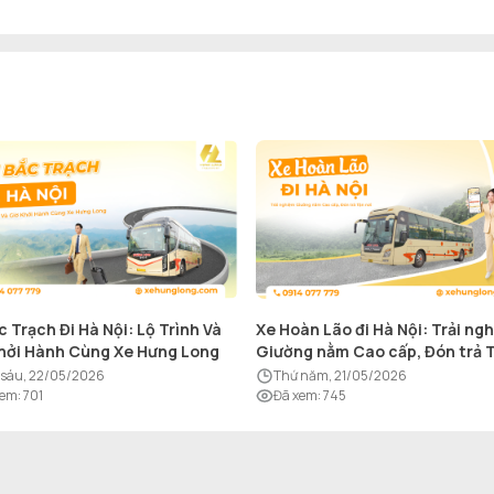
c Trạch Đi Hà Nội: Lộ Trình Và
Xe Hoàn Lão đi Hà Nội: Trải ng
hởi Hành Cùng Xe Hưng Long
Giường nằm Cao cấp, Đón trả 
nơi
ứ sáu, 22/05/2026
thứ năm, 21/05/2026
xem
:
701
Đã xem
:
745