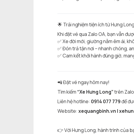
🌟 Trải nghiệm tiện ích từ Hưng Lon
Khi đặt vé qua Zalo OA, bạn vẫn đư
✅ Xe đời mới, giường nằm êm ái, khô
✅ Đón trả tận nơi – nhanh chóng, an
✅ Cam kết khởi hành đúng giờ, mang
📲 Đặt vé ngay hôm nay!
Tìm kiếm
“Xe Hưng Long”
trên Zalo
Liên hệ hotline:
0914 077 779
để đượ
Website:
xequangbinh.vn | xehu
👉 Với Hưng Long, hành trình của bạn