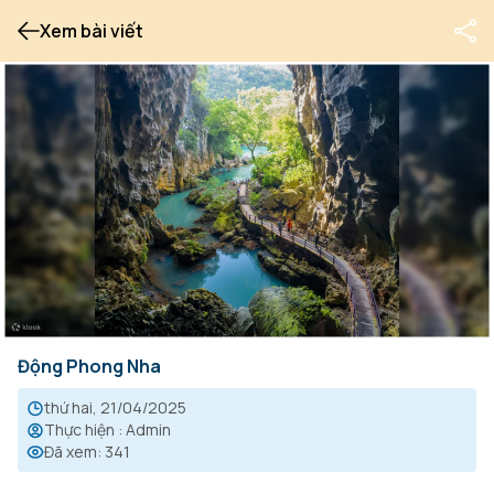
Xem bài viết
Động Phong Nha
thứ hai, 21/04/2025
Thực hiện
:
Admin
Đã xem
:
341