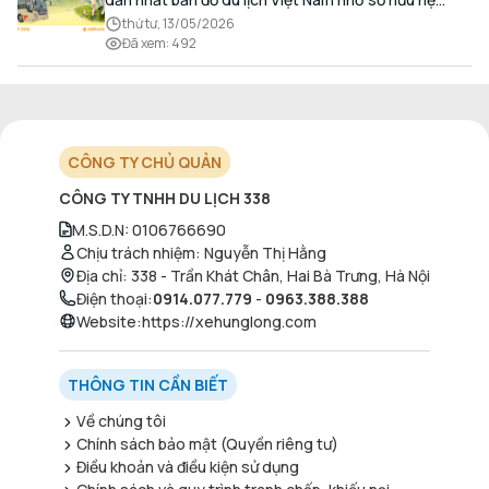
thống hang động kỳ vĩ, những bãi biển hoang sơ và
thứ tư, 13/05/2026
nét ẩm thực đậm đà bản sắc.
Đã xem
:
492
CÔNG TY CHỦ QUẢN
CÔNG TY TNHH DU LỊCH 338
M.S.D.N
:
0106766690
Chịu trách nhiệm
:
Nguyễn Thị Hằng
Địa chỉ
:
338 - Trần Khát Chân, Hai Bà Trưng, Hà Nội
Điện thoại
:
0914.077.779
-
0963.388.388
Website
:
https://xehunglong.com
THÔNG TIN CẦN BIẾT
Về chúng tôi
Chính sách bảo mật (Quyền riêng tư)
Điều khoản và điều kiện sử dụng