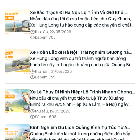
Xe Bắc Trạch Đi Hà Nội: Lộ Trình Và Giờ Khởi
Hành Cùng Xe Hưng Long
Nhằm đáp ứng tối đa sự thuận tiện cho Quý Khách,
Xe Hưng Long tự hào cung cấp các chuyến đi chất
lượng cao, an toàn với lịch trình linh hoạt mỗi ngày.
thứ sáu, 22/05/2026
Đã xem
:
705
Xe Hoàn Lão đi Hà Nội: Trải nghiệm Giường nằm
Cao cấp, Đón trả Tận nơi
Xe Hưng Long vinh dự trở thành người bạn đồng
hành tin cậy, rút ngắn khoảng cách giữa Quảng Bình
và Thủ đô bằng chất lượng dịch vụ chuẩn mực.
thứ năm, 21/05/2026
Đã xem
:
755
Xe Lệ Thủy Đi Ninh Hiệp: Lộ Trình Nhanh Chóng,
Đón Trả Tận Nơi
Nhu cầu di chuyển trực tiếp từ Lệ Thủy (Quảng
Bình) ra khu vực Ninh Hiệp (Gia Lâm, Hà Nội) ngày
càng gia tăng, đặc biệt đối với các hành khách có
thứ sáu, 15/05/2026
nhu cầu giao thương, kinh doanh và mua sắm.
Đã xem
:
698
Kinh Nghiệm Du Lịch Quảng Bình Tự Túc Từ A
Đến Z Chi Tiết Nhất
Quảng Bình luôn là một trong những điểm đến hấp
dẫn nhất bản đồ du lịch Việt Nam nhờ sở hữu hệ