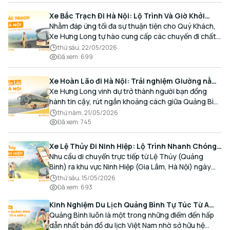
Xe Bắc Trạch Đi Hà Nội: Lộ Trình Và Giờ Khởi
Hành Cùng Xe Hưng Long
Nhằm đáp ứng tối đa sự thuận tiện cho Quý Khách,
Xe Hưng Long tự hào cung cấp các chuyến đi chất
lượng cao, an toàn với lịch trình linh hoạt mỗi ngày.
thứ sáu, 22/05/2026
Đã xem
:
699
Xe Hoàn Lão đi Hà Nội: Trải nghiệm Giường nằm
Cao cấp, Đón trả Tận nơi
Xe Hưng Long vinh dự trở thành người bạn đồng
hành tin cậy, rút ngắn khoảng cách giữa Quảng Bình
và Thủ đô bằng chất lượng dịch vụ chuẩn mực.
thứ năm, 21/05/2026
Đã xem
:
745
Xe Lệ Thủy Đi Ninh Hiệp: Lộ Trình Nhanh Chóng,
Đón Trả Tận Nơi
Nhu cầu di chuyển trực tiếp từ Lệ Thủy (Quảng
Bình) ra khu vực Ninh Hiệp (Gia Lâm, Hà Nội) ngày
càng gia tăng, đặc biệt đối với các hành khách có
thứ sáu, 15/05/2026
nhu cầu giao thương, kinh doanh và mua sắm.
Đã xem
:
693
Kinh Nghiệm Du Lịch Quảng Bình Tự Túc Từ A
Đến Z Chi Tiết Nhất
Quảng Bình luôn là một trong những điểm đến hấp
dẫn nhất bản đồ du lịch Việt Nam nhờ sở hữu hệ