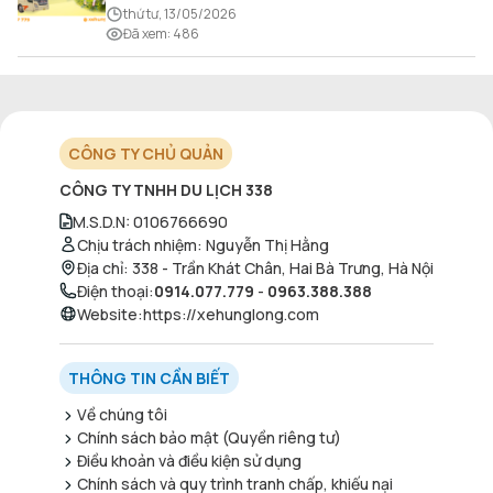
thống hang động kỳ vĩ, những bãi biển hoang sơ và
thứ tư, 13/05/2026
nét ẩm thực đậm đà bản sắc.
Đã xem
:
486
CÔNG TY CHỦ QUẢN
CÔNG TY TNHH DU LỊCH 338
M.S.D.N
:
0106766690
Chịu trách nhiệm
:
Nguyễn Thị Hằng
Địa chỉ
:
338 - Trần Khát Chân, Hai Bà Trưng, Hà Nội
Điện thoại
:
0914.077.779
-
0963.388.388
Website
:
https://xehunglong.com
THÔNG TIN CẦN BIẾT
Về chúng tôi
Chính sách bảo mật (Quyền riêng tư)
Điều khoản và điều kiện sử dụng
Chính sách và quy trình tranh chấp, khiếu nại