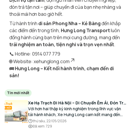
Dịch vụ tận tâm
, đội ngũ nhân viên chuyên nghiệp,
đón trả tận nơi – giúp chuyến đi của bạn nhẹ nhàng và
thoải mái hơn bao giờ hết.
Từ hành trình
di sản Phong Nha – Kẻ Bàng
đến khắp
các điểm đến trong tỉnh,
Hưng Long Transport
luôn
đồng hành cùng bạn trên mọi cung đường, mang đến
trải nghiệm an toàn, tiện nghi và trọn vẹn nhất
.
📞 Hotline: 0914 077 779
🌐 Website:
xehunglong.com
🚌
Hưng Long – Kết nối hành trình, chạm đến di
sản!
Tin mới nhất
Xe Hạ Trạch Đi Hà Nội – Di Chuyển Êm Ái, Đón Trả
Tận Nơi Cùng Xe Hưng Long
Với hơn hai thập kỷ kinh nghiệm trong lĩnh vực vận
tải hành khách, Xe Hưng Long cam kết mang đến
cho Quý Khách một hành trình di chuyển trọn vẹn,
thứ sáu, 22/05/2026
thoải mái và đúng giờ.
Đã xem
:
729