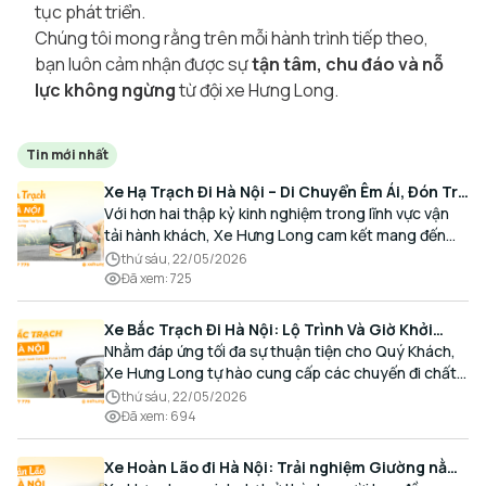
tục phát triển.
Chúng tôi mong rằng trên mỗi hành trình tiếp theo,
bạn luôn cảm nhận được sự
tận tâm, chu đáo và nỗ
lực không ngừng
từ đội xe Hưng Long.
Tin mới nhất
Xe Hạ Trạch Đi Hà Nội – Di Chuyển Êm Ái, Đón Trả
Tận Nơi Cùng Xe Hưng Long
Với hơn hai thập kỷ kinh nghiệm trong lĩnh vực vận
tải hành khách, Xe Hưng Long cam kết mang đến
cho Quý Khách một hành trình di chuyển trọn vẹn,
thứ sáu, 22/05/2026
thoải mái và đúng giờ.
Đã xem
:
725
Xe Bắc Trạch Đi Hà Nội: Lộ Trình Và Giờ Khởi
Hành Cùng Xe Hưng Long
Nhằm đáp ứng tối đa sự thuận tiện cho Quý Khách,
Xe Hưng Long tự hào cung cấp các chuyến đi chất
lượng cao, an toàn với lịch trình linh hoạt mỗi ngày.
thứ sáu, 22/05/2026
Đã xem
:
694
Xe Hoàn Lão đi Hà Nội: Trải nghiệm Giường nằm