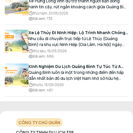
Cao cấp, Đón trả Tận nơi
Xe Hưng Long vinh dự trở thành người bạn đồng
hành tin cậy, rút ngắn khoảng cách giữa Quảng Bình
và Thủ đô bằng chất lượng dịch vụ chuẩn mực.
thứ năm, 21/05/2026
Đã xem
:
735
Xe Lệ Thủy Đi Ninh Hiệp: Lộ Trình Nhanh Chóng,
Đón Trả Tận Nơi
Nhu cầu di chuyển trực tiếp từ Lệ Thủy (Quảng
Bình) ra khu vực Ninh Hiệp (Gia Lâm, Hà Nội) ngày
càng gia tăng, đặc biệt đối với các hành khách có
thứ sáu, 15/05/2026
nhu cầu giao thương, kinh doanh và mua sắm.
Đã xem
:
686
Kinh Nghiệm Du Lịch Quảng Bình Tự Túc Từ A
Đến Z Chi Tiết Nhất
Quảng Bình luôn là một trong những điểm đến hấp
dẫn nhất bản đồ du lịch Việt Nam nhờ sở hữu hệ
thống hang động kỳ vĩ, những bãi biển hoang sơ và
thứ tư, 13/05/2026
nét ẩm thực đậm đà bản sắc.
Đã xem
:
481
CÔNG TY CHỦ QUẢN
CÔNG TY TNHH DU LỊCH 338