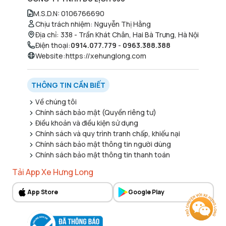
M.S.D.N
:
0106766690
Chịu trách nhiệm
:
Nguyễn Thị Hằng
Địa chỉ
:
338 - Trần Khát Chân, Hai Bà Trưng, Hà Nội
Điện thoại
:
0914.077.779
-
0963.388.388
Website
:
https://xehunglong.com
THÔNG TIN CẦN BIẾT
Về chúng tôi
Chính sách bảo mật (Quyền riêng tư)
Điều khoản và điều kiện sử dụng
Chính sách và quy trình tranh chấp, khiếu nại
Chính sách bảo mật thông tin người dùng
Chính sách bảo mật thông tin thanh toán
Tải App Xe Hưng Long
App Store
Google Play