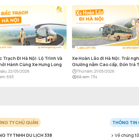
c Trạch Đi Hà Nội: Lộ Trình Và
Xe Hoàn Lão đi Hà Nội: Trải ng
hởi Hành Cùng Xe Hưng Long
Giường nằm Cao cấp, Đón trả 
nơi
ứ sáu, 22/05/2026
thứ năm, 21/05/2026
xem
:
693
Đã xem
:
734
NG TY CHỦ QUẢN
THÔNG TIN 
G TY TNHH DU LỊCH 338
Về chúng tô