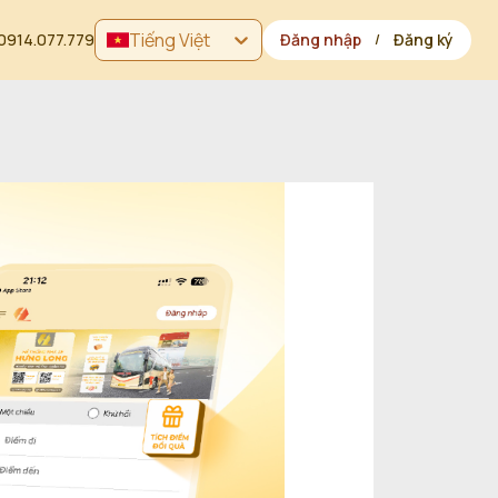
Tiếng Việt
0914.077.779
Đăng nhập
Đăng ký
/