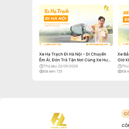
Xe Hạ Trạch Đi Hà Nội – Di Chuyển
Xe Bắ
Êm Ái, Đón Trả Tận Nơi Cùng Xe Hưng
Giờ K
Long
thứ sáu, 22/05/2026
th
Đã xem
:
725
Đã 
CÔ
CÔN