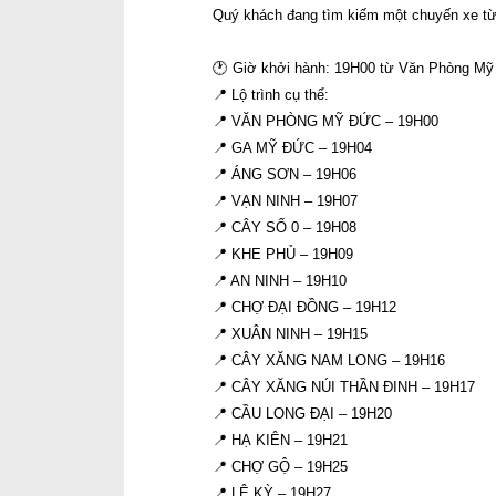
Quý khách đang tìm kiếm một chuyến xe từ
🕐 Giờ khởi hành: 19H00 từ Văn Phòng M
📍 Lộ trình cụ thể:
📍 VĂN PHÒNG MỸ ĐỨC – 19H00
📍 GA MỸ ĐỨC – 19H04
📍 ÁNG SƠN – 19H06
📍 VẠN NINH – 19H07
📍 CÂY SỐ 0 – 19H08
📍 KHE PHỦ – 19H09
📍 AN NINH – 19H10
📍 CHỢ ĐẠI ĐỒNG – 19H12
📍 XUÂN NINH – 19H15
📍 CÂY XĂNG NAM LONG – 19H16
📍 CÂY XĂNG NÚI THẦN ĐINH – 19H17
📍 CẦU LONG ĐẠI – 19H20
📍 HẠ KIÊN – 19H21
📍 CHỢ GỘ – 19H25
📍 LỆ KỲ – 19H27