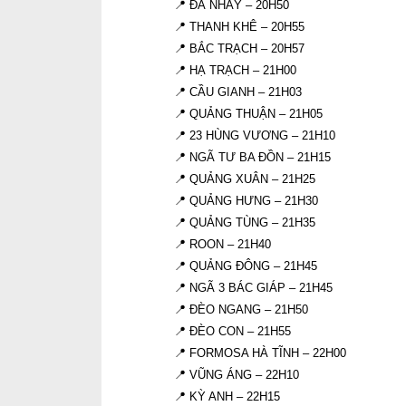
📍 ĐÁ NHẢY – 20H50
📍 THANH KHÊ – 20H55
📍 BẮC TRẠCH – 20H57
📍 HẠ TRẠCH – 21H00
📍 CẦU GIANH – 21H03
📍 QUẢNG THUẬN – 21H05
📍 23 HÙNG VƯƠNG – 21H10
📍 NGÃ TƯ BA ĐỒN – 21H15
📍 QUẢNG XUÂN – 21H25
📍 QUẢNG HƯNG – 21H30
📍 QUẢNG TÙNG – 21H35
📍 ROON – 21H40
📍 QUẢNG ĐÔNG – 21H45
📍 NGÃ 3 BÁC GIÁP – 21H45
📍 ĐÈO NGANG – 21H50
📍 ĐÈO CON – 21H55
📍 FORMOSA HÀ TĨNH – 22H00
📍 VŨNG ÁNG – 22H10
📍 KỲ ANH – 22H15