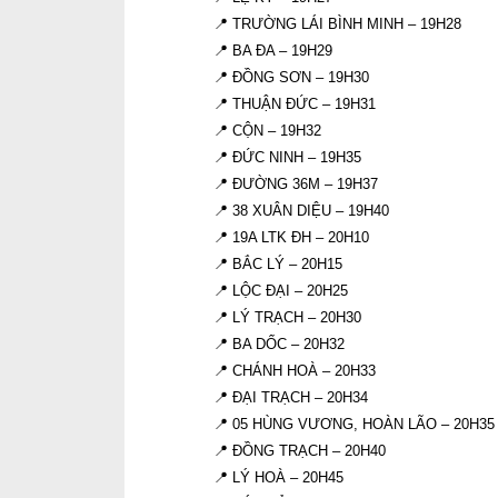
📍 TRƯỜNG LÁI BÌNH MINH – 19H28
📍 BA ĐA – 19H29
📍 ĐỒNG SƠN – 19H30
📍 THUẬN ĐỨC – 19H31
📍 CỘN – 19H32
📍 ĐỨC NINH – 19H35
📍 ĐƯỜNG 36M – 19H37
📍 38 XUÂN DIỆU – 19H40
📍 19A LTK ĐH – 20H10
📍 BẮC LÝ – 20H15
📍 LỘC ĐẠI – 20H25
📍 LÝ TRẠCH – 20H30
📍 BA DỐC – 20H32
📍 CHÁNH HOÀ – 20H33
📍 ĐẠI TRẠCH – 20H34
📍 05 HÙNG VƯƠNG, HOÀN LÃO – 20H35
📍 ĐỒNG TRẠCH – 20H40
📍 LÝ HOÀ – 20H45