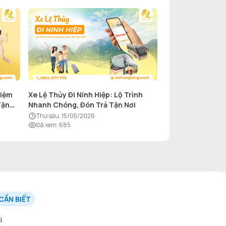
hiệm
Xe Lệ Thủy Đi Ninh Hiệp: Lộ Trình
Tận
Nhanh Chóng, Đón Trả Tận Nơi
thứ sáu, 15/05/2026
Đã xem
:
685
CẦN BIẾT
i