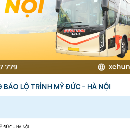
 BÁO LỘ TRÌNH MỸ ĐỨC – HÀ NỘI
Ỹ ĐỨC – HÀ NỘI