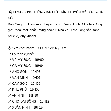
"🚍 HƯNG LONG THÔNG BÁO LỘ TRÌNH TUYẾN MỸ ĐỨC – HÀ
NỘI
Bạn đang tìm kiếm một chuyến xe từ Quảng Bình đi Hà Nội đúng
giờ, thoải mái, chất lượng cao? ✨ Nhà xe Hưng Long sẵn sàng
phục vụ quý khách!
🕐 Giờ khởi hành: 19H00 từ VP Mỹ Đức
📍 Lộ trình cụ thể:
📍 VP MỸ ĐỨC – 19H00
📍 GA MỸ ĐỨC – 19H04
📍 ÁNG SƠN – 19H06
📍 VẠN NINH – 19H07
📍 CÂY SỐ 0 – 19H08
📍 KHE PHỦ – 19H09
📍 AN NINH – 19H10
📍 CHỢ ĐẠI ĐỒNG – 19H12
📍 XUÂN NINH – 19H15