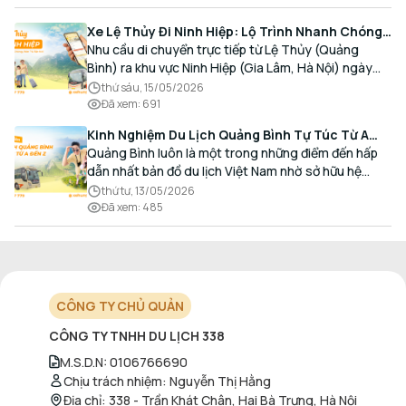
Xe Lệ Thủy Đi Ninh Hiệp: Lộ Trình Nhanh Chóng,
Đón Trả Tận Nơi
Nhu cầu di chuyển trực tiếp từ Lệ Thủy (Quảng
Bình) ra khu vực Ninh Hiệp (Gia Lâm, Hà Nội) ngày
càng gia tăng, đặc biệt đối với các hành khách có
thứ sáu, 15/05/2026
nhu cầu giao thương, kinh doanh và mua sắm.
Đã xem
:
691
Kinh Nghiệm Du Lịch Quảng Bình Tự Túc Từ A
Đến Z Chi Tiết Nhất
Quảng Bình luôn là một trong những điểm đến hấp
dẫn nhất bản đồ du lịch Việt Nam nhờ sở hữu hệ
thống hang động kỳ vĩ, những bãi biển hoang sơ và
thứ tư, 13/05/2026
nét ẩm thực đậm đà bản sắc.
Đã xem
:
485
CÔNG TY CHỦ QUẢN
CÔNG TY TNHH DU LỊCH 338
M.S.D.N
:
0106766690
Chịu trách nhiệm
:
Nguyễn Thị Hằng
Địa chỉ
:
338 - Trần Khát Chân, Hai Bà Trưng, Hà Nội