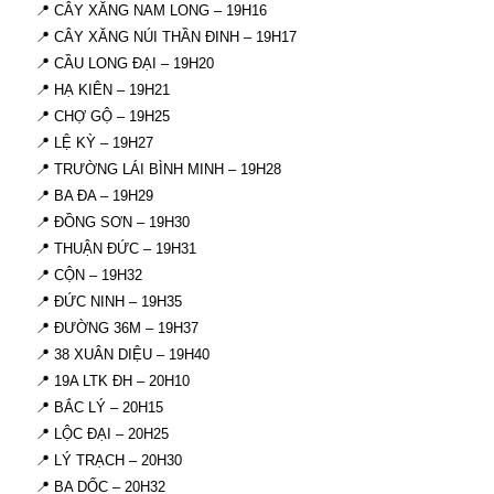
📍 CÂY XĂNG NAM LONG – 19H16
📍 CÂY XĂNG NÚI THẦN ĐINH – 19H17
📍 CẦU LONG ĐẠI – 19H20
📍 HẠ KIÊN – 19H21
📍 CHỢ GỘ – 19H25
📍 LỆ KỲ – 19H27
📍 TRƯỜNG LÁI BÌNH MINH – 19H28
📍 BA ĐA – 19H29
📍 ĐỒNG SƠN – 19H30
📍 THUẬN ĐỨC – 19H31
📍 CỘN – 19H32
📍 ĐỨC NINH – 19H35
📍 ĐƯỜNG 36M – 19H37
📍 38 XUÂN DIỆU – 19H40
📍 19A LTK ĐH – 20H10
📍 BẮC LÝ – 20H15
📍 LỘC ĐẠI – 20H25
📍 LÝ TRẠCH – 20H30
📍 BA DỐC – 20H32