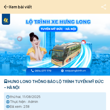
Xem bài viết
🚍 HƯNG LONG THÔNG BÁO LỘ TRÌNH TUYẾN MỸ ĐỨC
– HÀ NỘI
thứ hai, 11/08/2025
Thực hiện
:
Admin
Đã xem
:
238