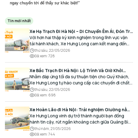
ngay chuyến tới để thấy sự khác biệt!"
Tin mới nhất
Xe Hạ Trạch Đi Hà Nội – Di Chuyển Êm Ái, Đón Trả
Tận Nơi Cùng Xe Hưng Long
Với hơn hai thập kỷ kinh nghiệm trong lĩnh vực vận
tải hành khách, Xe Hưng Long cam kết mang đến
cho Quý Khách một hành trình di chuyển trọn vẹn,
thứ sáu, 22/05/2026
thoải mái và đúng giờ.
Đã xem
:
728
Xe Bắc Trạch Đi Hà Nội: Lộ Trình Và Giờ Khởi
Hành Cùng Xe Hưng Long
Nhằm đáp ứng tối đa sự thuận tiện cho Quý Khách,
Xe Hưng Long tự hào cung cấp các chuyến đi chất
lượng cao, an toàn với lịch trình linh hoạt mỗi ngày.
thứ sáu, 22/05/2026
Đã xem
:
698
Xe Hoàn Lão đi Hà Nội: Trải nghiệm Giường nằm
Cao cấp, Đón trả Tận nơi
Xe Hưng Long vinh dự trở thành người bạn đồng
hành tin cậy, rút ngắn khoảng cách giữa Quảng Bình
và Thủ đô bằng chất lượng dịch vụ chuẩn mực.
thứ năm, 21/05/2026
Đã xem
:
744