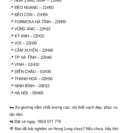
📍 NGÃ 3 BÁC GIÁP – 21H45
📍 ĐÈO NGANG – 21H50
📍 ĐÈO CON – 21H55
📍 FORMOSA HÀ TĨNH – 22H00
📍 VŨNG ÁNG – 22H10
📍 KỲ ANH – 22H15
📍 VOI – 22H30
📍 CẨM XUYÊN – 22H40
📍 TP HÀ TĨNH – 22H40
📍 VINH – 01H10
📍 DIỄN CHÂU – 01H35
📍 THANH HOÁ – 02H30
📍 NINH BÌNH – 03H15
📍 HÀ NỘI – 05H00
🛏️ Xe giường nằm chất lượng cao, nội thất sạch đẹp, phục vụ
tận tâm.
📲 Đặt vé ngay: 0914 077 779
💬 Bạn đã trải nghiệm xe Hưng Long chưa? Nếu chưa, hãy thử