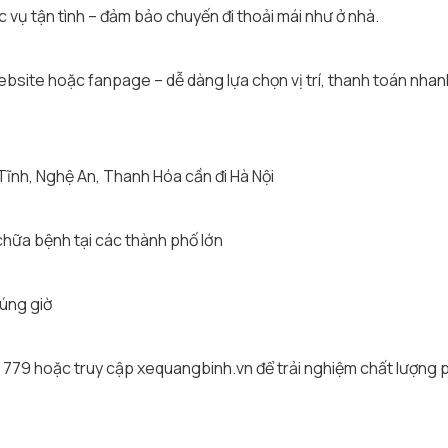
c vụ tận tình – đảm bảo chuyến đi thoải mái như ở nhà.
 website hoặc fanpage – dễ dàng lựa chọn vị trí, thanh toán nha
Tĩnh, Nghệ An, Thanh Hóa cần đi Hà Nội
 chữa bệnh tại các thành phố lớn
đúng giờ
7 779 hoặc truy cập xequangbinh.vn để trải nghiệm chất lượn