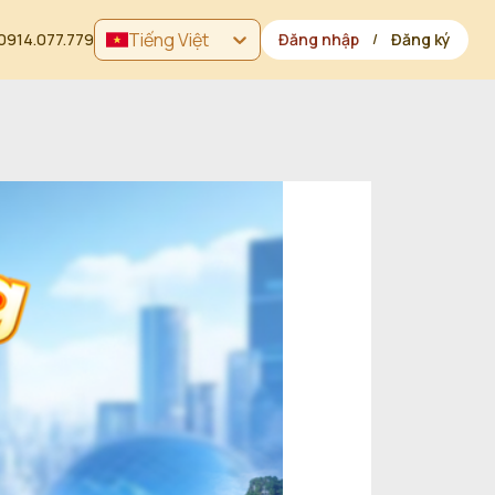
Tiếng Việt
0914.077.779
Đăng nhập
Đăng ký
/