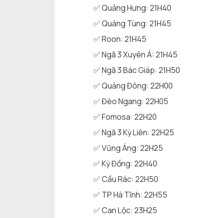
✅ Quảng Hưng: 21H40
✅ Quảng Tùng: 21H45
✅ Roon: 21H45
✅ Ngã 3 Xuyên Á: 21H45
✅ Ngã 3 Bác Giáp: 21H50
✅ Quảng Đông: 22H00
✅ Đèo Ngang: 22H05
✅ Fomosa: 22H20
✅ Ngã 3 Kỳ Liên: 22H25
✅ Vũng Áng: 22H25
✅ Kỳ Đồng: 22H40
✅ Cầu Rác: 22H50
✅ TP Hà Tĩnh: 22H55
✅ Can Lộc: 23H25