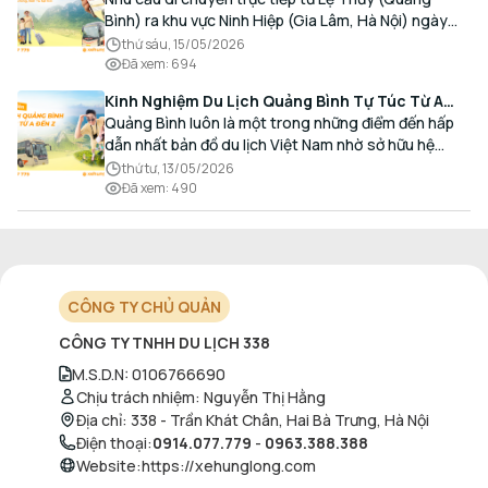
Bình) ra khu vực Ninh Hiệp (Gia Lâm, Hà Nội) ngày
càng gia tăng, đặc biệt đối với các hành khách có
thứ sáu, 15/05/2026
nhu cầu giao thương, kinh doanh và mua sắm.
Đã xem
:
694
Kinh Nghiệm Du Lịch Quảng Bình Tự Túc Từ A
Đến Z Chi Tiết Nhất
Quảng Bình luôn là một trong những điểm đến hấp
dẫn nhất bản đồ du lịch Việt Nam nhờ sở hữu hệ
thống hang động kỳ vĩ, những bãi biển hoang sơ và
thứ tư, 13/05/2026
nét ẩm thực đậm đà bản sắc.
Đã xem
:
490
CÔNG TY CHỦ QUẢN
CÔNG TY TNHH DU LỊCH 338
M.S.D.N
:
0106766690
Chịu trách nhiệm
:
Nguyễn Thị Hằng
Địa chỉ
:
338 - Trần Khát Chân, Hai Bà Trưng, Hà Nội
Điện thoại
:
0914.077.779
-
0963.388.388
Website
:
https://xehunglong.com