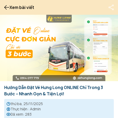
Xem bài viết
Hướng Dẫn Đặt Vé Hưng Long ONLINE Chỉ Trong 3
Bước – Nhanh Gọn & Tiện Lợi!
thứ ba, 25/11/2025
Thực hiện
:
Admin
Đã xem
:
283