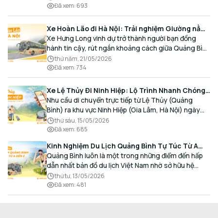
Đã xem
:
693
Xe Hoàn Lão đi Hà Nội: Trải nghiệm Giường nằm
Cao cấp, Đón trả Tận nơi
Xe Hưng Long vinh dự trở thành người bạn đồng
hành tin cậy, rút ngắn khoảng cách giữa Quảng Bình
và Thủ đô bằng chất lượng dịch vụ chuẩn mực.
thứ năm, 21/05/2026
Đã xem
:
734
Xe Lệ Thủy Đi Ninh Hiệp: Lộ Trình Nhanh Chóng,
Đón Trả Tận Nơi
Nhu cầu di chuyển trực tiếp từ Lệ Thủy (Quảng
Bình) ra khu vực Ninh Hiệp (Gia Lâm, Hà Nội) ngày
càng gia tăng, đặc biệt đối với các hành khách có
thứ sáu, 15/05/2026
nhu cầu giao thương, kinh doanh và mua sắm.
Đã xem
:
685
Kinh Nghiệm Du Lịch Quảng Bình Tự Túc Từ A
Đến Z Chi Tiết Nhất
Quảng Bình luôn là một trong những điểm đến hấp
dẫn nhất bản đồ du lịch Việt Nam nhờ sở hữu hệ
thống hang động kỳ vĩ, những bãi biển hoang sơ và
thứ tư, 13/05/2026
nét ẩm thực đậm đà bản sắc.
Đã xem
:
481