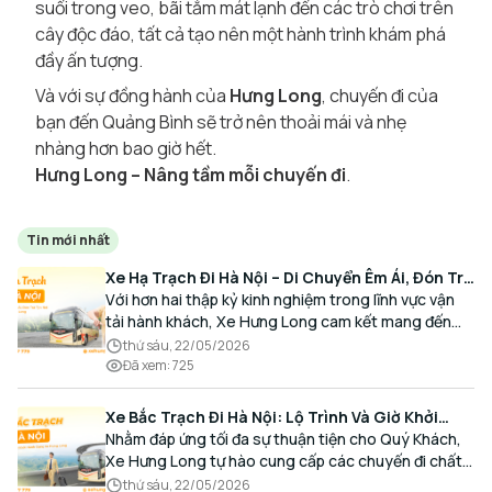
suối trong veo, bãi tắm mát lạnh đến các trò chơi trên
cây độc đáo, tất cả tạo nên một hành trình khám phá
đầy ấn tượng.
Và với sự đồng hành của
Hưng Long
, chuyến đi của
bạn đến Quảng Bình sẽ trở nên thoải mái và nhẹ
nhàng hơn bao giờ hết.
Hưng Long – Nâng tầm mỗi chuyến đi
.
Tin mới nhất
Xe Hạ Trạch Đi Hà Nội – Di Chuyển Êm Ái, Đón Trả
Tận Nơi Cùng Xe Hưng Long
Với hơn hai thập kỷ kinh nghiệm trong lĩnh vực vận
tải hành khách, Xe Hưng Long cam kết mang đến
cho Quý Khách một hành trình di chuyển trọn vẹn,
thứ sáu, 22/05/2026
thoải mái và đúng giờ.
Đã xem
:
725
Xe Bắc Trạch Đi Hà Nội: Lộ Trình Và Giờ Khởi
Hành Cùng Xe Hưng Long
Nhằm đáp ứng tối đa sự thuận tiện cho Quý Khách,
Xe Hưng Long tự hào cung cấp các chuyến đi chất
lượng cao, an toàn với lịch trình linh hoạt mỗi ngày.
thứ sáu, 22/05/2026