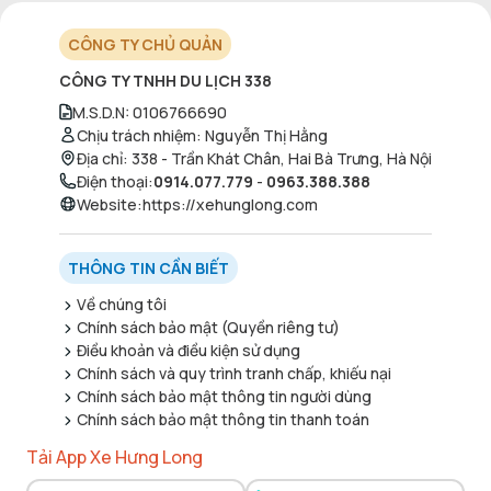
CÔNG TY CHỦ QUẢN
CÔNG TY TNHH DU LỊCH 338
M.S.D.N
:
0106766690
Chịu trách nhiệm
:
Nguyễn Thị Hằng
Địa chỉ
:
338 - Trần Khát Chân, Hai Bà Trưng, Hà Nội
Điện thoại
:
0914.077.779
-
0963.388.388
Website
:
https://xehunglong.com
THÔNG TIN CẦN BIẾT
Về chúng tôi
Chính sách bảo mật (Quyền riêng tư)
Điều khoản và điều kiện sử dụng
Chính sách và quy trình tranh chấp, khiếu nại
Chính sách bảo mật thông tin người dùng
Chính sách bảo mật thông tin thanh toán
Tải App Xe Hưng Long