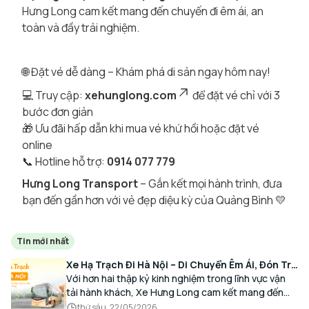
Hưng Long cam kết mang đến chuyến đi êm ái, an
toàn và đầy trải nghiệm.
🌐 Đặt vé dễ dàng – Khám phá di sản ngay hôm nay!
💻 Truy cập:
xehunglong.com
để đặt vé chỉ với 3
bước đơn giản
🎁 Ưu đãi hấp dẫn khi mua vé khứ hồi hoặc đặt vé
online
📞 Hotline hỗ trợ:
0914 077 779
Hưng Long Transport
– Gắn kết mọi hành trình, đưa
bạn đến gần hơn với vẻ đẹp diệu kỳ của Quảng Bình 💛
Tin mới nhất
Xe Hạ Trạch Đi Hà Nội – Di Chuyển Êm Ái, Đón Trả
Tận Nơi Cùng Xe Hưng Long
Với hơn hai thập kỷ kinh nghiệm trong lĩnh vực vận
tải hành khách, Xe Hưng Long cam kết mang đến
cho Quý Khách một hành trình di chuyển trọn vẹn,
thứ sáu, 22/05/2026