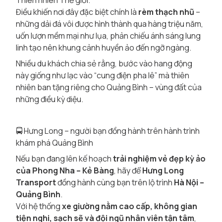
Thiên nhiên Thế giới.
Điều khiến nơi đây đặc biệt chính là
rèm thạch nhũ
–
những dải đá vôi được hình thành qua hàng triệu năm,
uốn lượn mềm mại như lụa, phản chiếu ánh sáng lung
linh tạo nên khung cảnh huyền ảo đến ngỡ ngàng.
Nhiều du khách chia sẻ rằng, bước vào hang động
này giống như lạc vào “cung điện pha lê” mà thiên
nhiên ban tặng riêng cho Quảng Bình – vùng đất của
những điều kỳ diệu.
🚍 Hưng Long – người bạn đồng hành trên hành trình
khám phá Quảng Bình
Nếu bạn đang lên kế hoạch
trải nghiệm vẻ đẹp kỳ ảo
của Phong Nha – Kẻ Bàng
, hãy để
Hưng Long
Transport
đồng hành cùng bạn trên lộ trình
Hà Nội –
Quảng Bình
.
Với hệ thống
xe giường nằm cao cấp, không gian
tiện nghi, sạch sẽ và đội ngũ nhân viên tận tâm
,