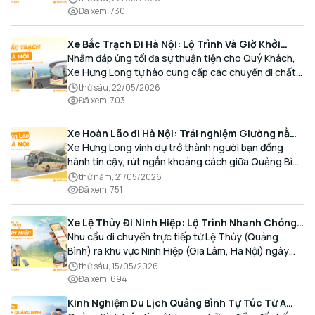
thoải mái và đúng giờ.
Đã xem
:
730
Xe Bắc Trạch Đi Hà Nội: Lộ Trình Và Giờ Khởi
Hành Cùng Xe Hưng Long
Nhằm đáp ứng tối đa sự thuận tiện cho Quý Khách,
Xe Hưng Long tự hào cung cấp các chuyến đi chất
lượng cao, an toàn với lịch trình linh hoạt mỗi ngày.
thứ sáu, 22/05/2026
Đã xem
:
703
Xe Hoàn Lão đi Hà Nội: Trải nghiệm Giường nằm
Cao cấp, Đón trả Tận nơi
Xe Hưng Long vinh dự trở thành người bạn đồng
hành tin cậy, rút ngắn khoảng cách giữa Quảng Bình
và Thủ đô bằng chất lượng dịch vụ chuẩn mực.
thứ năm, 21/05/2026
Đã xem
:
751
Xe Lệ Thủy Đi Ninh Hiệp: Lộ Trình Nhanh Chóng,
Đón Trả Tận Nơi
Nhu cầu di chuyển trực tiếp từ Lệ Thủy (Quảng
Bình) ra khu vực Ninh Hiệp (Gia Lâm, Hà Nội) ngày
càng gia tăng, đặc biệt đối với các hành khách có
thứ sáu, 15/05/2026
nhu cầu giao thương, kinh doanh và mua sắm.
Đã xem
:
694
Kinh Nghiệm Du Lịch Quảng Bình Tự Túc Từ A