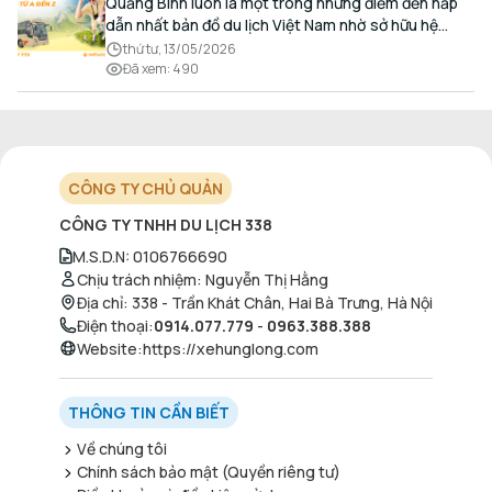
Đến Z Chi Tiết Nhất
Quảng Bình luôn là một trong những điểm đến hấp
dẫn nhất bản đồ du lịch Việt Nam nhờ sở hữu hệ
thống hang động kỳ vĩ, những bãi biển hoang sơ và
thứ tư, 13/05/2026
nét ẩm thực đậm đà bản sắc.
Đã xem
:
490
CÔNG TY CHỦ QUẢN
CÔNG TY TNHH DU LỊCH 338
M.S.D.N
:
0106766690
Chịu trách nhiệm
:
Nguyễn Thị Hằng
Địa chỉ
:
338 - Trần Khát Chân, Hai Bà Trưng, Hà Nội
Điện thoại
:
0914.077.779
-
0963.388.388
Website
:
https://xehunglong.com
THÔNG TIN CẦN BIẾT
Về chúng tôi
Chính sách bảo mật (Quyền riêng tư)