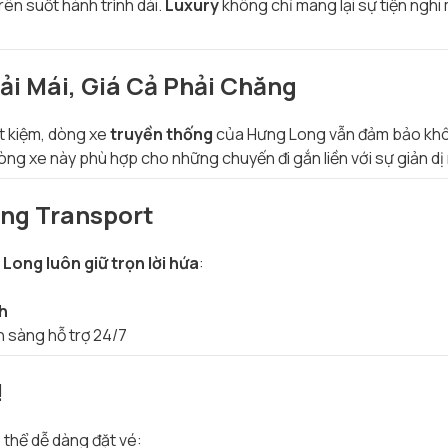
rên suốt hành trình dài.
Luxury
không chỉ mang lại sự tiện nghi 
ải Mái, Giá Cả Phải Chăng
ết kiệm, dòng xe
truyền thống
của Hưng Long vẫn đảm bảo khôn
, dòng xe này phù hợp cho những chuyến đi gắn liền với sự giản
ng Transport
Long luôn giữ trọn lời hứa
:
nh
n sàng hỗ trợ 24/7
!
ó thể dễ dàng đặt vé: