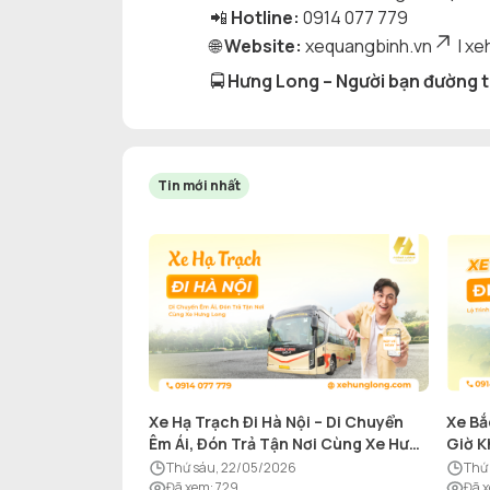
📲
Hotline:
0914 077 779
🌐
Website:
xequangbinh.vn
|
xe
🚍
Hưng Long – Người bạn đường t
Tin mới nhất
Xe Hạ Trạch Đi Hà Nội – Di Chuyển
Xe Bắ
Êm Ái, Đón Trả Tận Nơi Cùng Xe Hưng
Giờ K
Long
thứ sáu, 22/05/2026
th
Đã xem
:
729
Đã 