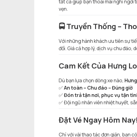
tất cả giúp bạn thoải mái nghỉ ngơi t
vẹn.
🚍 Truyền Thống – Tho
Với những hành khách ưu tiên sự ti
đối. Giá cả hợp lý, dịch vụ chu đáo
Cam Kết Của Hưng Lo
Dù bạn lựa chọn dòng xe nào,
Hưng 
✅
An toàn – Chu đáo – Đúng giờ
✅
Đón trả tận nơi, phục vụ tận tì
✅ Đội ngũ nhân viên nhiệt huyết, sẵ
Đặt Vé Ngay Hôm Nay
Chỉ với vài thao tác đơn giản, bạn c