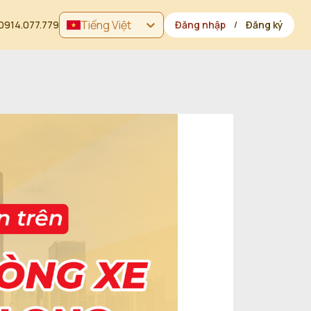
Tiếng Việt
0914.077.779
Đăng nhập
Đăng ký
/