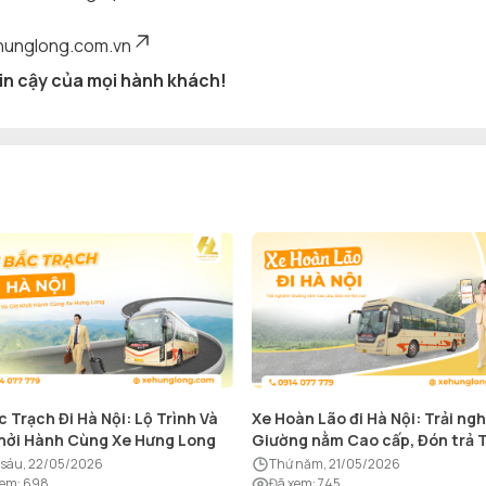
hunglong.com.vn
in cậy của mọi hành khách!
c Trạch Đi Hà Nội: Lộ Trình Và
Xe Hoàn Lão đi Hà Nội: Trải ng
hởi Hành Cùng Xe Hưng Long
Giường nằm Cao cấp, Đón trả 
nơi
ứ sáu, 22/05/2026
thứ năm, 21/05/2026
xem
:
698
Đã xem
:
745