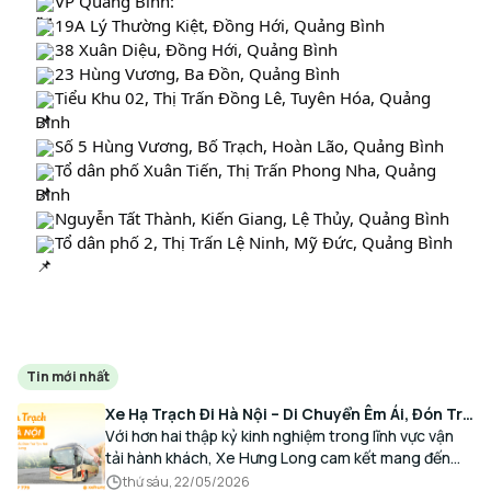
VP Quảng Bình:
19A Lý Thường Kiệt, Đồng Hới, Quảng Bình
38 Xuân Diệu, Đồng Hới, Quảng Bình
23 Hùng Vương, Ba Đồn, Quảng Bình
Tiểu Khu 02, Thị Trấn Đồng Lê, Tuyên Hóa, Quảng
Bình
Số 5 Hùng Vương, Bố Trạch, Hoàn Lão, Quảng Bình
Tổ dân phố Xuân Tiến, Thị Trấn Phong Nha, Quảng
Bình
Nguyễn Tất Thành, Kiến Giang, Lệ Thủy, Quảng Bình
Tổ dân phố 2, Thị Trấn Lệ Ninh, Mỹ Đức, Quảng Bình
Tin mới nhất
Xe Hạ Trạch Đi Hà Nội – Di Chuyển Êm Ái, Đón Trả
Tận Nơi Cùng Xe Hưng Long
Với hơn hai thập kỷ kinh nghiệm trong lĩnh vực vận
tải hành khách, Xe Hưng Long cam kết mang đến
cho Quý Khách một hành trình di chuyển trọn vẹn,
thứ sáu, 22/05/2026