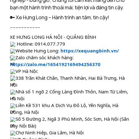
nghiệp - Đúng giờ”, chúng tôi cam kết mang đến cho
bạn một hành trình thoải mái, tiện lợi và đáng tin cậy.
🔑 Xe Hưng Long – Hành trình an tâm, tin cậy!
---------------------
XE HƯNG LONG HÀ NỘI - QUẢNG BÌNH
Hotline: 0914.077.779
Website Hưng Long:
https://xequangbinh.vn/
Zalo chăm sóc khách hàng:
https://zalo.me/1654192169494256370
VP Hà Nội:
338 Trần Khát Chân, Thanh Nhàn, Hai Bà Trưng, Hà
Nội
Nhà số 1 ngõ 2 Cổng Làng Đình Thôn, Nam Từ Liêm,
Hà Nội
Liền Kề 531 khu A Dịch Vụ Đô Lộ, Yên Nghĩa, Hà
Đông, Hà Nội
Số 5 Đường 2, Ngã 3 Phú Minh, Sóc Sơn, Hà Nội (Sân
Bay Nội Bài)
Chợ Ninh Hiệp, Gia Lâm, Hà Nội