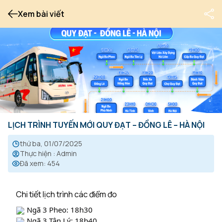
Xem bài viết
LỊCH TRÌNH TUYẾN MỚI QUY ĐẠT – ĐỒNG LÊ – HÀ NỘI
thứ ba, 01/07/2025
Thực hiện
:
Admin
Đã xem
:
454
Chi tiết lịch trình các điểm đo
Ngã 3 Pheo: 18h30
Ngã 3 Tân Lý: 18h40