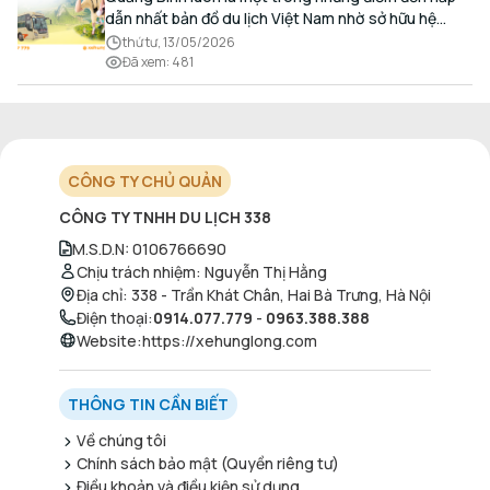
dẫn nhất bản đồ du lịch Việt Nam nhờ sở hữu hệ
thống hang động kỳ vĩ, những bãi biển hoang sơ và
thứ tư, 13/05/2026
nét ẩm thực đậm đà bản sắc.
Đã xem
:
481
CÔNG TY CHỦ QUẢN
CÔNG TY TNHH DU LỊCH 338
M.S.D.N
:
0106766690
Chịu trách nhiệm
:
Nguyễn Thị Hằng
Địa chỉ
:
338 - Trần Khát Chân, Hai Bà Trưng, Hà Nội
Điện thoại
:
0914.077.779
-
0963.388.388
Website
:
https://xehunglong.com
THÔNG TIN CẦN BIẾT
Về chúng tôi
Chính sách bảo mật (Quyền riêng tư)
Điều khoản và điều kiện sử dụng