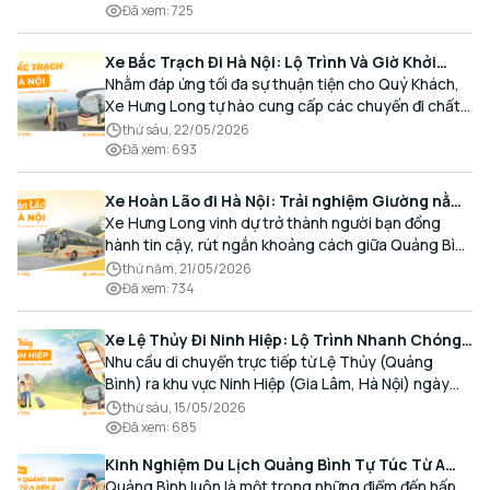
thoải mái và đúng giờ.
Đã xem
:
725
Xe Bắc Trạch Đi Hà Nội: Lộ Trình Và Giờ Khởi
Hành Cùng Xe Hưng Long
Nhằm đáp ứng tối đa sự thuận tiện cho Quý Khách,
Xe Hưng Long tự hào cung cấp các chuyến đi chất
lượng cao, an toàn với lịch trình linh hoạt mỗi ngày.
thứ sáu, 22/05/2026
Đã xem
:
693
Xe Hoàn Lão đi Hà Nội: Trải nghiệm Giường nằm
Cao cấp, Đón trả Tận nơi
Xe Hưng Long vinh dự trở thành người bạn đồng
hành tin cậy, rút ngắn khoảng cách giữa Quảng Bình
và Thủ đô bằng chất lượng dịch vụ chuẩn mực.
thứ năm, 21/05/2026
Đã xem
:
734
Xe Lệ Thủy Đi Ninh Hiệp: Lộ Trình Nhanh Chóng,
Đón Trả Tận Nơi
Nhu cầu di chuyển trực tiếp từ Lệ Thủy (Quảng
Bình) ra khu vực Ninh Hiệp (Gia Lâm, Hà Nội) ngày
càng gia tăng, đặc biệt đối với các hành khách có
thứ sáu, 15/05/2026
nhu cầu giao thương, kinh doanh và mua sắm.
Đã xem
:
685
Kinh Nghiệm Du Lịch Quảng Bình Tự Túc Từ A
Đến Z Chi Tiết Nhất
Quảng Bình luôn là một trong những điểm đến hấp