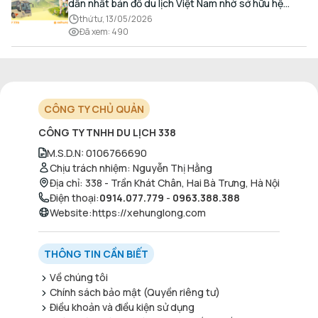
dẫn nhất bản đồ du lịch Việt Nam nhờ sở hữu hệ
thống hang động kỳ vĩ, những bãi biển hoang sơ và
thứ tư, 13/05/2026
nét ẩm thực đậm đà bản sắc.
Đã xem
:
490
CÔNG TY CHỦ QUẢN
CÔNG TY TNHH DU LỊCH 338
M.S.D.N
:
0106766690
Chịu trách nhiệm
:
Nguyễn Thị Hằng
Địa chỉ
:
338 - Trần Khát Chân, Hai Bà Trưng, Hà Nội
Điện thoại
:
0914.077.779
-
0963.388.388
Website
:
https://xehunglong.com
THÔNG TIN CẦN BIẾT
Về chúng tôi
Chính sách bảo mật (Quyền riêng tư)
Điều khoản và điều kiện sử dụng