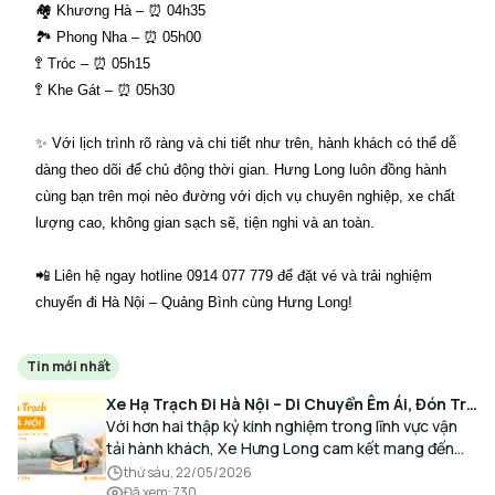
🏘 Khương Hà – ⏰ 04h35
🏞 Phong Nha – ⏰ 05h00
🚏 Tróc – ⏰ 05h15
🚏 Khe Gát – ⏰ 05h30
✨ Với lịch trình rõ ràng và chi tiết như trên, hành khách có thể dễ
dàng theo dõi để chủ động thời gian. Hưng Long luôn đồng hành
cùng bạn trên mọi nẻo đường với dịch vụ chuyên nghiệp, xe chất
lượng cao, không gian sạch sẽ, tiện nghi và an toàn.
📲 Liên hệ ngay hotline 0914 077 779 để đặt vé và trải nghiệm
chuyến đi Hà Nội – Quảng Bình cùng Hưng Long!
Tin mới nhất
Xe Hạ Trạch Đi Hà Nội – Di Chuyển Êm Ái, Đón Trả
Tận Nơi Cùng Xe Hưng Long
Với hơn hai thập kỷ kinh nghiệm trong lĩnh vực vận
tải hành khách, Xe Hưng Long cam kết mang đến
cho Quý Khách một hành trình di chuyển trọn vẹn,
thứ sáu, 22/05/2026
thoải mái và đúng giờ.
Đã xem
:
730