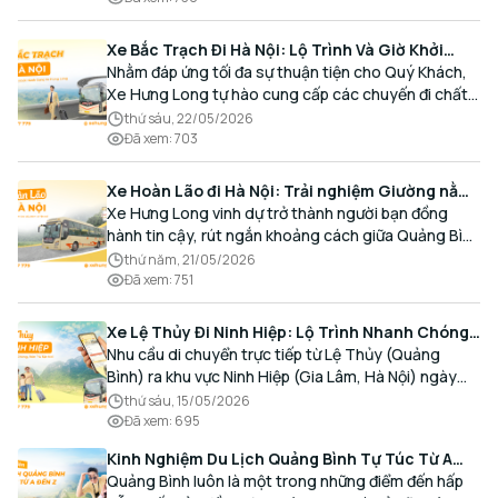
Xe Bắc Trạch Đi Hà Nội: Lộ Trình Và Giờ Khởi
Hành Cùng Xe Hưng Long
Nhằm đáp ứng tối đa sự thuận tiện cho Quý Khách,
Xe Hưng Long tự hào cung cấp các chuyến đi chất
lượng cao, an toàn với lịch trình linh hoạt mỗi ngày.
thứ sáu, 22/05/2026
Đã xem
:
703
Xe Hoàn Lão đi Hà Nội: Trải nghiệm Giường nằm
Cao cấp, Đón trả Tận nơi
Xe Hưng Long vinh dự trở thành người bạn đồng
hành tin cậy, rút ngắn khoảng cách giữa Quảng Bình
và Thủ đô bằng chất lượng dịch vụ chuẩn mực.
thứ năm, 21/05/2026
Đã xem
:
751
Xe Lệ Thủy Đi Ninh Hiệp: Lộ Trình Nhanh Chóng,
Đón Trả Tận Nơi
Nhu cầu di chuyển trực tiếp từ Lệ Thủy (Quảng
Bình) ra khu vực Ninh Hiệp (Gia Lâm, Hà Nội) ngày
càng gia tăng, đặc biệt đối với các hành khách có
thứ sáu, 15/05/2026
nhu cầu giao thương, kinh doanh và mua sắm.
Đã xem
:
695
Kinh Nghiệm Du Lịch Quảng Bình Tự Túc Từ A
Đến Z Chi Tiết Nhất
Quảng Bình luôn là một trong những điểm đến hấp