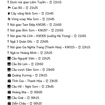
🚏 Dưới nút giao Liêm Tuyền – ⏰ 21h15
🏞 Cao Bồ – ⏰ 21h25
⛽ Cây xăng Ninh Sơn – ⏰ 21h45
🔄 Vòng xoay Mai Sơn – ⏰ 21h45
🚏 Nút giao Tam Điệp KM285 – ⏰ 21h50
🚏 Nút giao Bỉm Sơn – KM297 – ⏰ 21h55
🚏 Nút giao Hà Lĩnh – KM305 (xuống Hà Trung) – ⏰ 21h55
🚏 Ngã 3 Quán Dốc – ⏰ 22h05
🚏 Nút giao Ga Nghĩa Trang (Thanh Hóa) – KM315 – ⏰ 22h15
🚏 Ngã tư Hoàng Minh – ⏰ 22h25
🌉 Cầu Nguyệt Viên – ⏰ 22h25
🌉 Cầu Đò Lèn – ⏰ 22h50
🌉 Cầu vượt Sầm Sơn – ⏰ 23h00
🏙 Quảng Xương – ⏰ 23h15
🏙 Tĩnh Gia – Thanh Hóa – ⏰ 23h35
🌉 Cầu Hổ – Nghi Sơn – ⏰ 23h45
🏙 Hoàng Mai – ⏰ 00h00
🌉 Cầu Giát – ⏰ 00h15
🏙 Diễn Châu – ⏰ 00h20