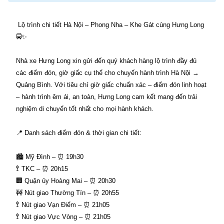
Lộ trình chi tiết Hà Nội – Phong Nha – Khe Gát cùng Hưng Long
🚍✨
Nhà xe Hưng Long xin gửi đến quý khách hàng lộ trình đầy đủ
các điểm đón, giờ giấc cụ thể cho chuyến hành trình Hà Nội →
Quảng Bình. Với tiêu chí giờ giấc chuẩn xác – điểm đón linh hoạt
– hành trình êm ái, an toàn, Hưng Long cam kết mang đến trải
nghiệm di chuyển tốt nhất cho mọi hành khách.
📍 Danh sách điểm đón & thời gian chi tiết:
🏙 Mỹ Đình – ⏰ 19h30
🚏 TKC – ⏰ 20h15
🏢 Quận ủy Hoàng Mai – ⏰ 20h30
🚧 Nút giao Thường Tín – ⏰ 20h55
🚏 Nút giao Vạn Điểm – ⏰ 21h05
🚏 Nút giao Vực Vòng – ⏰ 21h05