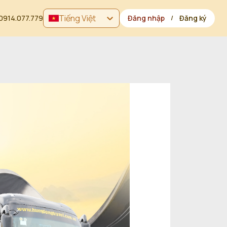
Tiếng Việt
0914.077.779
Đăng nhập
Đăng ký
/