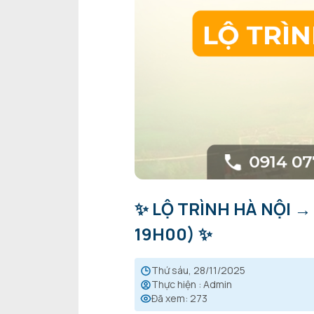
✨ LỘ TRÌNH HÀ NỘI →
19H00) ✨
thứ sáu, 28/11/2025
Thực hiện
:
Admin
Đã xem
:
273