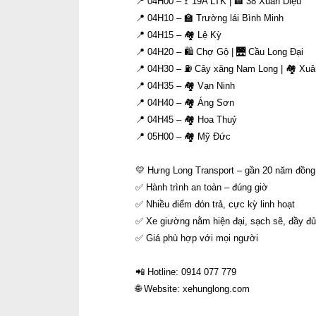
📍 04H00 – 🚏 19A LTK | 🏢 38 Xuân Diệu
📍 04H10 – 🏫 Trường lái Bình Minh
📍 04H15 – 🏘 Lệ Kỳ
📍 04H20 – 🛍 Chợ Gộ | 🌉 Cầu Long Đại
📍 04H30 – ⛽ Cây xăng Nam Long | 🏘 Xuân
📍 04H35 – 🏘 Vạn Ninh
📍 04H40 – 🏘 Áng Sơn
📍 04H45 – 🏘 Hoa Thuỷ
📍 05H00 – 🏘 Mỹ Đức
💛 Hưng Long Transport – gần 20 năm đồng
✅ Hành trình an toàn – đúng giờ
✅ Nhiều điểm đón trả, cực kỳ linh hoạt
✅ Xe giường nằm hiện đại, sạch sẽ, đầy đủ 
✅ Giá phù hợp với mọi người
📲 Hotline: 0914 077 779
🌐 Website: xehunglong.com