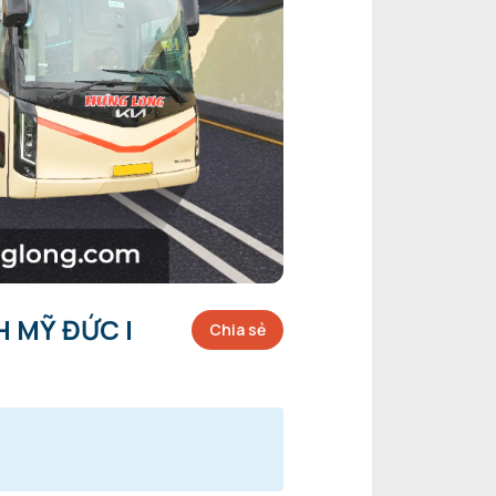
H MỸ ĐỨC |
Chia sẻ