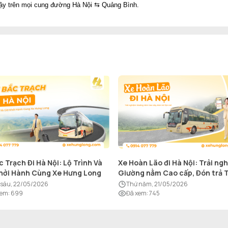
ậy trên mọi cung đường Hà Nội ⇆ Quảng Bình.
c Trạch Đi Hà Nội: Lộ Trình Và
Xe Hoàn Lão đi Hà Nội: Trải ng
hởi Hành Cùng Xe Hưng Long
Giường nằm Cao cấp, Đón trả 
nơi
ứ sáu, 22/05/2026
thứ năm, 21/05/2026
xem
:
699
Đã xem
:
745