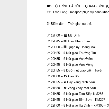
🚌✨ LỘ TRÌNH HÀ NỘI → QUẢNG BÌNH (Q
👉 Hưng Long Transport phục vụ hành khách 
⏰ Điểm đón – Thời gian cụ thể:
📍 19H00 – 🏙 Mỹ Đình
📍 19H45 – 🏢 Trần Khát Chân
📍 20H00 – 🏢 Quận uỷ Hoàng Mai
📍 20H25 – 🚦 Nút giao Thường Tín
📍 20H35 – 🚦 Nút giao Vạn Điểm
📍 20H45 – 🚦 Nút giao Vực Vòng
📍 20H55 – 🚦 Dưới nút giao Liêm Tuyền
📍 21H00 – 🏞 Cao Bồ
📍 21H25 – ⛽ Cây xăng Ninh Sơn
📍 21H30 – 🔄 Vòng xoay Mai Sơn
📍 21H35 – 🚦 Nút giao Tam Điệp KM285
📍 21H45 – 🚦 Nút giao Bỉm Sơn – KM297
📍 22H00 – 🚦 Nút giao Hà Lĩnh – KM305 – 