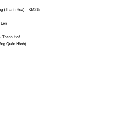
ang (Thanh Hoá) – KM315
 Lèn
 – Thanh Hoá
ống Quán Hành)