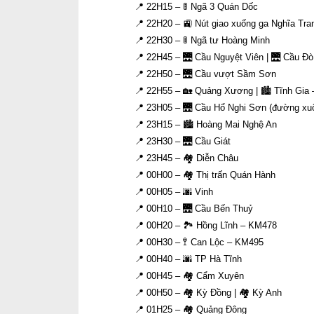
📍 22H15 – 🚦 Ngã 3 Quán Dốc
📍 22H20 – 🚉 Nút giao xuống ga Nghĩa Tr
📍 22H30 – 🚦 Ngã tư Hoàng Minh
📍 22H45 – 🌉 Cầu Nguyệt Viên | 🌉 Cầu Đò
📍 22H50 – 🌉 Cầu vượt Sầm Sơn
📍 22H55 – 🏡 Quảng Xương | 🏙 Tĩnh Gia
📍 23H05 – 🌉 Cầu Hổ Nghi Sơn (đường xu
📍 23H15 – 🏙 Hoàng Mai Nghệ An
📍 23H30 – 🌉 Cầu Giát
📍 23H45 – 🏘 Diễn Châu
📍 00H00 – 🏘 Thị trấn Quán Hành
📍 00H05 – 🌆 Vinh
📍 00H10 – 🌉 Cầu Bến Thuỷ
📍 00H20 – 🏞 Hồng Lĩnh – KM478
📍 00H30 – 🚏 Can Lộc – KM495
📍 00H40 – 🌆 TP Hà Tĩnh
📍 00H45 – 🏘 Cẩm Xuyên
📍 00H50 – 🏘 Kỳ Đồng | 🏘 Kỳ Anh
📍 01H25 – 🏘 Quảng Đông