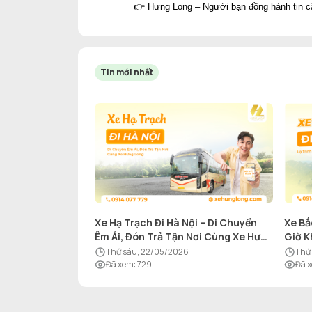
👉 Hưng Long – Người bạn đồng hành tin c
Tin mới nhất
Xe Hạ Trạch Đi Hà Nội – Di Chuyển
Xe Bắ
Êm Ái, Đón Trả Tận Nơi Cùng Xe Hưng
Giờ K
Long
thứ sáu, 22/05/2026
th
Đã xem
:
729
Đã 