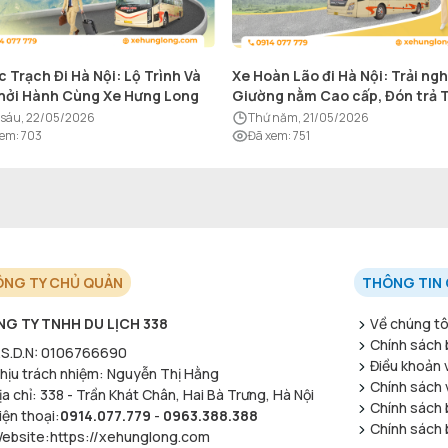
c Trạch Đi Hà Nội: Lộ Trình Và
Xe Hoàn Lão đi Hà Nội: Trải ng
hởi Hành Cùng Xe Hưng Long
Giường nằm Cao cấp, Đón trả 
nơi
ứ sáu, 22/05/2026
thứ năm, 21/05/2026
xem
:
703
Đã xem
:
751
NG TY CHỦ QUẢN
THÔNG TIN 
G TY TNHH DU LỊCH 338
Về chúng tô
Chính sách 
S.D.N
:
0106766690
Điều khoản 
hịu trách nhiệm
:
Nguyễn Thị Hằng
Chính sách v
ịa chỉ
:
338 - Trần Khát Chân, Hai Bà Trưng, Hà Nội
Chính sách 
iện thoại
:
0914.077.779
-
0963.388.388
Chính sách 
ebsite
:
https://xehunglong.com