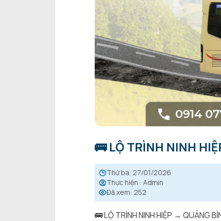
🚌 LỘ TRÌNH NINH HI
thứ ba, 27/01/2026
Thực hiện
:
Admin
Đã xem
:
252
🚌 LỘ TRÌNH NINH HIỆP → QUẢNG BÌ