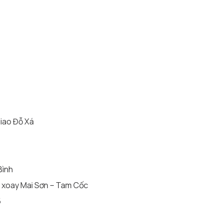
giao Đỗ Xá
Bình
g xoay Mai Sơn – Tam Cốc
5
7