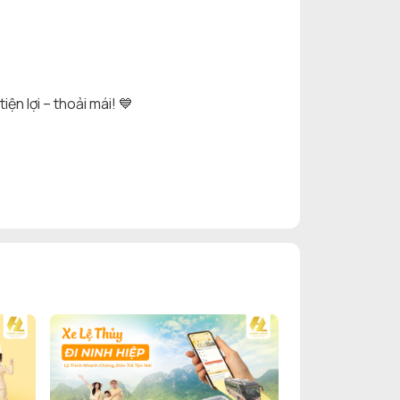
n lợi – thoải mái! 💙