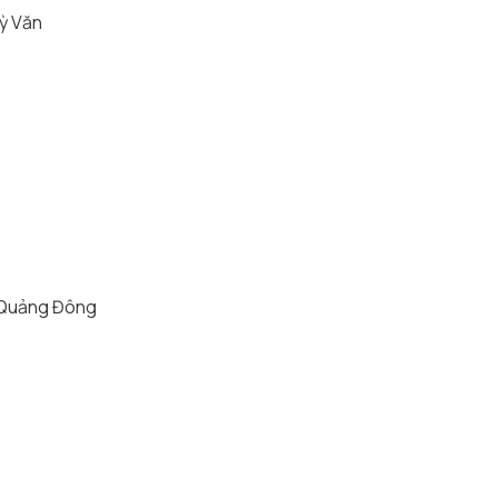
ỳ Văn
n Quảng Đông