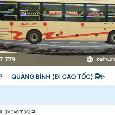
ỆP → QUẢNG BÌNH (ĐI CAO TỐC) 🚍✨
NH (ĐI CAO TỐC) 🚍✨