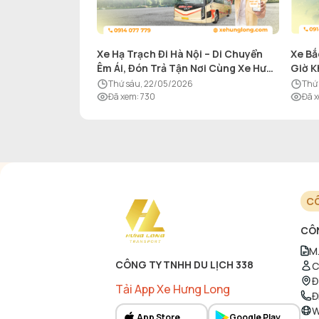
Xe Hạ Trạch Đi Hà Nội – Di Chuyển
Xe Bắ
Êm Ái, Đón Trả Tận Nơi Cùng Xe Hưng
Giờ K
Long
thứ sáu, 22/05/2026
th
Đã xem
:
730
Đã 
CÔ
CÔN
M.
CÔNG TY TNHH DU LỊCH 338
C
Đ
Tải App Xe Hưng Long
Đ
W
App Store
Google Play