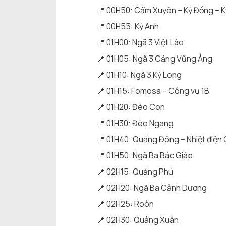
📍 00H50: Cẩm Xuyên – Kỳ Đồng – K
📍 00H55: Kỳ Anh
📍 01H00: Ngã 3 Việt Lào
📍 01H05: Ngã 3 Cảng Vũng Áng
📍 01H10: Ngã 3 Kỳ Long
📍 01H15: Fomosa – Công vụ 1B
📍 01H20: Đèo Con
📍 01H30: Đèo Ngang
📍 01H40: Quảng Đông – Nhiệt điệ
📍 01H50: Ngã Ba Bác Giáp
📍 02H15: Quảng Phú
📍 02H20: Ngã Ba Cảnh Dương
📍 02H25: Roòn
📍 02H30: Quảng Xuân