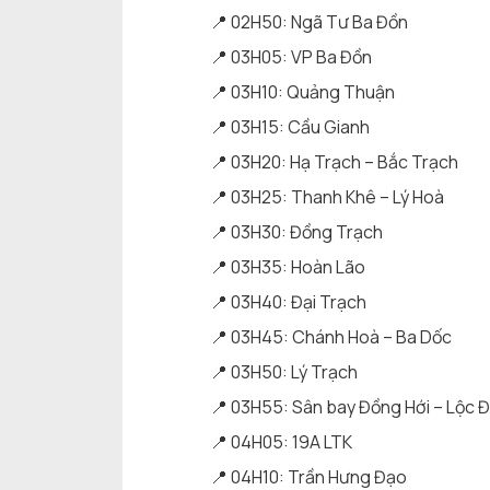
📍 02H50: Ngã Tư Ba Đồn
📍 03H05: VP Ba Đồn
📍 03H10: Quảng Thuận
📍 03H15: Cầu Gianh
📍 03H20: Hạ Trạch – Bắc Trạch
📍 03H25: Thanh Khê – Lý Hoà
📍 03H30: Đồng Trạch
📍 03H35: Hoàn Lão
📍 03H40: Đại Trạch
📍 03H45: Chánh Hoà – Ba Dốc
📍 03H50: Lý Trạch
📍 03H55: Sân bay Đồng Hới – Lộc Đ
📍 04H05: 19A LTK
📍 04H10: Trần Hưng Đạo