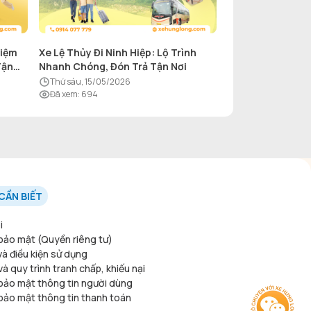
hiệm
Xe Lệ Thủy Đi Ninh Hiệp: Lộ Trình
Tận
Nhanh Chóng, Đón Trả Tận Nơi
thứ sáu, 15/05/2026
Đã xem
:
694
CẦN BIẾT
i
bảo mật (Quyền riêng tư)
và điều kiện sử dụng
à quy trình tranh chấp, khiếu nại
bảo mật thông tin người dùng
bảo mật thông tin thanh toán