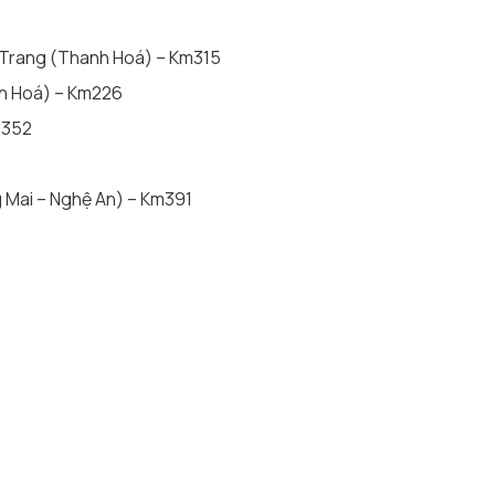
 Trang (Thanh Hoá) – Km315
nh Hoá) – Km226
m352
g Mai – Nghệ An) – Km391