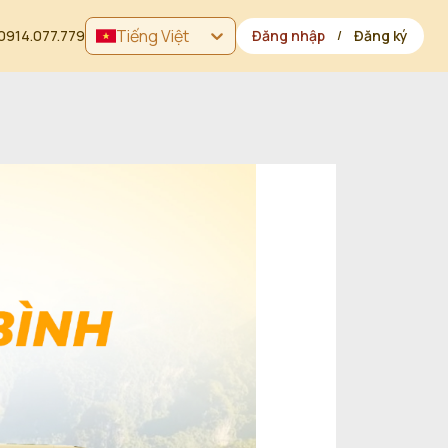
Tiếng Việt
0914.077.779
Đăng nhập
Đăng ký
/