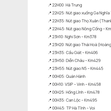
📍 22H00: Hà Trung
📍 22H25: Nút giao xuống Ga Nghĩa
📍 22H35: Nút giao Thọ Xuân (Tha
📍 22H45: Nút giao Nông Cống – K
📍 23H10: Nghi Sơn – Km378
📍 23H20: Nút giao Thái Hoà (Hoàn
📍 23H35: Cầu Giát – Km406
📍 23H50: Diễn Châu – Km429
📍 23H55: Nút giao N5 – Km445
📍 00H05: Quán Hành
📍 00H10: VSIP – Vinh – Km458
📍 00H25: Hồng Lĩnh – Km478
📍 00H35: Can Lộc – Km495
📍 00H45: TP Hà Tĩnh – Voi