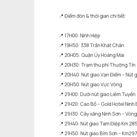
📍 Điểm đón & thời gian chi tiết:
📍 17H00: Ninh Hiệp
📍 19H50: 338 Trần Khát Chân
📍 20H05: Quận Ủy Hoàng Mai
📍 20H30: Trạm thu phí Thường Tín
📍 20H40: Nút giao Vạn Điểm – Nút 
📍 20H50: Nút giao Vực Vòng
📍 21H00: Dưới nút giao Liêm Tuyền
📍 21H20: Cao Bồ – Gold Hotel Ninh 
📍 21H30: Cây xăng Ninh Sơn – Vòn
📍 21H40: Nút giao Tam Điệp Km 28
📍 21H50: Nút giao Bỉm Sơn – Km29