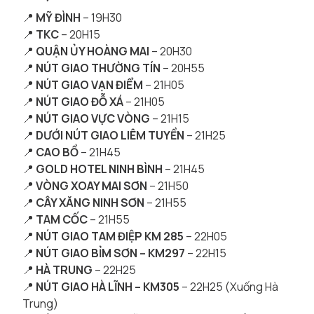
📍
MỸ ĐÌNH
– 19H30
📍
TKC
– 20H15
📍
QUẬN ỦY HOÀNG MAI
– 20H30
📍
NÚT GIAO THƯỜNG TÍN
– 20H55
📍
NÚT GIAO VẠN ĐIỂM
– 21H05
📍
NÚT GIAO ĐỖ XÁ
– 21H05
📍
NÚT GIAO VỰC VÒNG
– 21H15
📍
DƯỚI NÚT GIAO LIÊM TUYỀN
– 21H25
📍
CAO BỒ
– 21H45
📍
GOLD HOTEL NINH BÌNH
– 21H45
📍
VÒNG XOAY MAI SƠN
– 21H50
📍
CÂY XĂNG NINH SƠN
– 21H55
📍
TAM CỐC
– 21H55
📍
NÚT GIAO TAM ĐIỆP KM 285
– 22H05
📍
NÚT GIAO BỈM SƠN – KM297
– 22H15
📍
HÀ TRUNG
– 22H25
📍
NÚT GIAO HÀ LĨNH – KM305
– 22H25
(Xuống Hà
Trung)