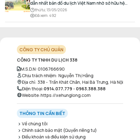
dẫn nhất bản đồ du lịch Việt Nam nhờ sở hữu hệ
thống hang động kỳ vĩ, những bãi biển hoang sơ và
thứ tư, 13/05/2026
nét ẩm thực đậm đà bản sắc.
Đã xem
:
492
CÔNG TY CHỦ QUẢN
CÔNG TY TNHH DU LỊCH 338
M.S.D.N
:
0106766690
Chịu trách nhiệm
:
Nguyễn Thị Hằng
Địa chỉ
:
338 - Trần Khát Chân, Hai Bà Trưng, Hà Nội
Điện thoại
:
0914.077.779
-
0963.388.388
Website
:
https://xehunglong.com
THÔNG TIN CẦN BIẾT
Về chúng tôi
Chính sách bảo mật (Quyền riêng tư)
Điều khoản và điều kiện sử dụng