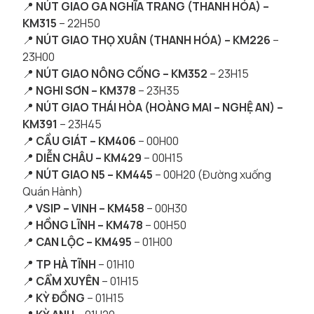
📍
NÚT GIAO GA NGHĨA TRANG (THANH HÓA) –
KM315
– 22H50
📍
NÚT GIAO THỌ XUÂN (THANH HÓA) – KM226
–
23H00
📍
NÚT GIAO NÔNG CỐNG – KM352
– 23H15
📍
NGHI SƠN – KM378
– 23H35
📍
NÚT GIAO THÁI HÒA (HOÀNG MAI – NGHỆ AN) –
KM391
– 23H45
📍
CẦU GIÁT – KM406
– 00H00
📍
DIỄN CHÂU – KM429
– 00H15
📍
NÚT GIAO N5 – KM445
– 00H20
(Đường xuống
Quán Hành)
📍
VSIP – VINH – KM458
– 00H30
📍
HỒNG LĨNH – KM478
– 00H50
📍
CAN LỘC – KM495
– 01H00
📍
TP HÀ TĨNH
– 01H10
📍
CẨM XUYÊN
– 01H15
📍
KỲ ĐỒNG
– 01H15