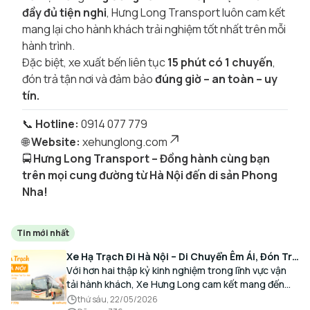
đầy đủ tiện nghi
, Hưng Long Transport luôn cam kết
mang lại cho hành khách trải nghiệm tốt nhất trên mỗi
hành trình.
Đặc biệt, xe xuất bến liên tục
15 phút có 1 chuyến
,
đón trả tận nơi và đảm bảo
đúng giờ – an toàn – uy
tín.
📞
Hotline:
0914 077 779
🌐
Website:
xehunglong.com
🚍
Hưng Long Transport – Đồng hành cùng bạn
trên mọi cung đường từ Hà Nội đến di sản Phong
Nha!
Tin mới nhất
Xe Hạ Trạch Đi Hà Nội – Di Chuyển Êm Ái, Đón Trả
Tận Nơi Cùng Xe Hưng Long
Với hơn hai thập kỷ kinh nghiệm trong lĩnh vực vận
tải hành khách, Xe Hưng Long cam kết mang đến
cho Quý Khách một hành trình di chuyển trọn vẹn,
thứ sáu, 22/05/2026