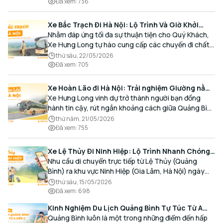
thoải mái và đúng giờ.
Đã xem
:
736
Xe Bắc Trạch Đi Hà Nội: Lộ Trình Và Giờ Khởi
Hành Cùng Xe Hưng Long
Nhằm đáp ứng tối đa sự thuận tiện cho Quý Khách,
Xe Hưng Long tự hào cung cấp các chuyến đi chất
lượng cao, an toàn với lịch trình linh hoạt mỗi ngày.
thứ sáu, 22/05/2026
Đã xem
:
705
Xe Hoàn Lão đi Hà Nội: Trải nghiệm Giường nằm
Cao cấp, Đón trả Tận nơi
Xe Hưng Long vinh dự trở thành người bạn đồng
hành tin cậy, rút ngắn khoảng cách giữa Quảng Bình
và Thủ đô bằng chất lượng dịch vụ chuẩn mực.
thứ năm, 21/05/2026
Đã xem
:
755
Xe Lệ Thủy Đi Ninh Hiệp: Lộ Trình Nhanh Chóng,
Đón Trả Tận Nơi
Nhu cầu di chuyển trực tiếp từ Lệ Thủy (Quảng
Bình) ra khu vực Ninh Hiệp (Gia Lâm, Hà Nội) ngày
càng gia tăng, đặc biệt đối với các hành khách có
thứ sáu, 15/05/2026
nhu cầu giao thương, kinh doanh và mua sắm.
Đã xem
:
698
Kinh Nghiệm Du Lịch Quảng Bình Tự Túc Từ A
Đến Z Chi Tiết Nhất
Quảng Bình luôn là một trong những điểm đến hấp