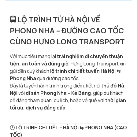
🚍 LỘ TRÌNH TỪ HÀ NỘI VỀ
PHONG NHA – ĐƯỜNG CAO TỐC
CÙNG HƯNG LONG TRANSPORT
Với mục tiêu mang lại
trải nghiệm di chuyển thuận
tiện, an toàn và đúng giờ
, Hưng Long Transport xin
gửi đến quý khách
lộ trình chi tiết tuyến Hà Nội ⇆
Phong Nha
qua đường cao tốc.
Đây là tuyến hành trình trọng điểm, kết nối
thủ đô Hà
Nội
với
di sản Phong Nha – Kẻ Bàng
, giúp du khách
dễ dàng tham quan, du lịch, hoặc về quê với
thời gian
tối ưu, dịch vụ đẳng cấp.
🕐
LỘ TRÌNH CHI TIẾT – HÀ NỘI ⇆ PHONG NHA (CAO
TỐC)