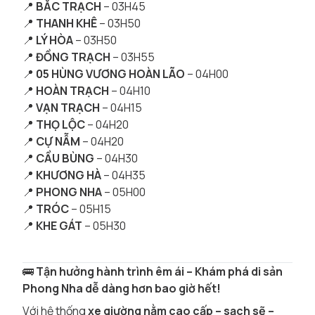
📍
BẮC TRẠCH
– 03H45
📍
THANH KHÊ
– 03H50
📍
LÝ HÒA
– 03H50
📍
ĐỒNG TRẠCH
– 03H55
📍
05 HÙNG VƯƠNG HOÀN LÃO
– 04H00
📍
HOÀN TRẠCH
– 04H10
📍
VẠN TRẠCH
– 04H15
📍
THỌ LỘC
– 04H20
📍
CỰ NẪM
– 04H20
📍
CẦU BÙNG
– 04H30
📍
KHƯƠNG HÀ
– 04H35
📍
PHONG NHA
– 05H00
📍
TRÓC
– 05H15
📍
KHE GÁT
– 05H30
🚌
Tận hưởng hành trình êm ái – Khám phá di sản
Phong Nha dễ dàng hơn bao giờ hết!
Với hệ thống
xe giường nằm cao cấp – sạch sẽ –