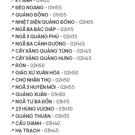
📍
KỲ ANH
– 01H20
📍
ĐÈO NGANG
– 01H55
📍
QUẢNG ĐÔNG
– 01H55
📍
NHIỆT ĐIỆN QUẢNG ĐÔNG
– 02H05
📍
NGÃ BA BÁC GIÁP
– 02H15
📍
NGÃ 3 QUẢNG PHÚ
– 02H35
📍
NGÃ BA CẢNH DƯƠNG
– 02H45
📍
CÂY XĂNG QUẢNG TÙNG
– 02H45
📍
CÂY XĂNG QUẢNG HƯNG
– 02H45
📍
RÒN
– 02H50
📍
GIÁO XỨ XUÂN HÒA
– 02H50
📍
CHỢ NHÂN THỌ
– 02H50
📍
NGÃ 3 HUYỆN MỚI
– 02H55
📍
QUẢNG XUÂN
– 03H00
📍
NGÃ TƯ BA ĐỒN
– 03H15
📍
23 HÙNG VƯƠNG
– 03H30
📍
QUẢNG THUẬN
– 03H35
📍
CẦU GIANH
– 03H40
📍
HẠ TRẠCH
– 03H45