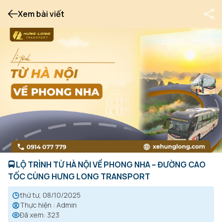
Xem bài viết
🚍 LỘ TRÌNH TỪ HÀ NỘI VỀ PHONG NHA – ĐƯỜNG CAO
TỐC CÙNG HƯNG LONG TRANSPORT
thứ tư, 08/10/2025
Thực hiện
:
Admin
Đã xem
:
323