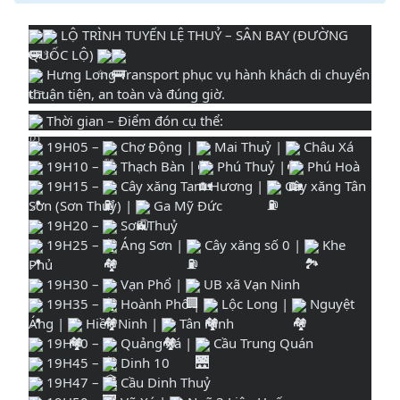
LỘ TRÌNH TUYẾN LỆ THUỶ – SÂN BAY (ĐƯỜNG
QUỐC LỘ)
Hưng Long Transport phục vụ hành khách di chuyển
thuận tiện, an toàn và đúng giờ.
Thời gian – Điểm đón cụ thể:
19H05 –
Chợ Động |
Mai Thuỷ |
Châu Xá
19H10 –
Thạch Bàn |
Phú Thuỷ |
Phú Hoà
19H15 –
Cây xăng Tam Hương |
Cây xăng Tân
Sơn (Sơn Thuỷ) |
Ga Mỹ Đức
19H20 –
Sơn Thuỷ
19H25 –
Áng Sơn |
Cây xăng số 0 |
Khe
Phủ
19H30 –
Vạn Phổ |
UB xã Vạn Ninh
19H35 –
Hoành Phổ |
Lộc Long |
Nguyệt
Áng |
Hiền Ninh |
Tân Ninh
19H40 –
Quảng Xá |
Cầu Trung Quán
19H45 –
Dinh 10
19H47 –
Cầu Dinh Thuỷ