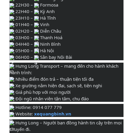
22H30 –
Formosa
22H40 –
Kỳ Anh
23H10 –
Hà Tĩnh
01H40 –
Vinh
02H20 –
Diễn Châu
03H00 –
Thanh Hoá
04H40 –
Ninh Bình
05H00 –
Hà Nội
06H00 –
Sân bay Nội Bài
Hưng Long Transport – mang đến cho hành khách
hành trình:
Nhiều điểm đón trả – thuận tiện tối đa
Xe giường nằm hiện đại, sạch sẽ, tiện nghi
Giá phù hợp với mọi người
Đội ngũ nhân viên tận tâm, chu đáo
Hotline: 0914 077 779
Website:
xequangbinh.vn
Hưng Long – Người bạn đồng hành tin cậy trên mọi
chuyến đi.