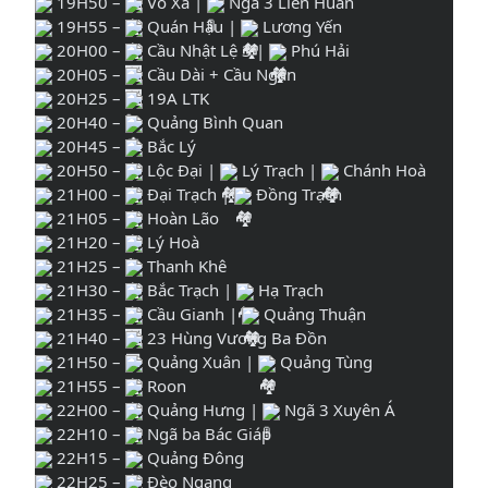
19H50 –
Võ Xá |
Ngã 3 Liên Huấn
19H55 –
Quán Hậu |
Lương Yến
20H00 –
Cầu Nhật Lệ 3 |
Phú Hải
20H05 –
Cầu Dài + Cầu Ngắn
20H25 –
19A LTK
20H40 –
Quảng Bình Quan
20H45 –
Bắc Lý
20H50 –
Lộc Đại |
Lý Trạch |
Chánh Hoà
21H00 –
Đại Trạch |
Đồng Trạch
21H05 –
Hoàn Lão
21H20 –
Lý Hoà
21H25 –
Thanh Khê
21H30 –
Bắc Trạch |
Hạ Trạch
21H35 –
Cầu Gianh |
Quảng Thuận
21H40 –
23 Hùng Vương Ba Đồn
21H50 –
Quảng Xuân |
Quảng Tùng
21H55 –
Roon
22H00 –
Quảng Hưng |
Ngã 3 Xuyên Á
22H10 –
Ngã ba Bác Giáp
22H15 –
Quảng Đông
22H25 –
Đèo Ngang