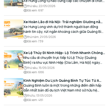
Xe Hưng Long tự hào cung cấp các chuyến đi chất
lượng cao, an toàn với lịch trình linh hoạt mỗi ngày.
thứ sáu, 22/05/2026
Đã xem
:
697
Xe Hoàn Lão đi Hà Nội: Trải nghiệm Giường nằm
Cao cấp, Đón trả Tận nơi
Xe Hưng Long vinh dự trở thành người bạn đồng
hành tin cậy, rút ngắn khoảng cách giữa Quảng Bình
và Thủ đô bằng chất lượng dịch vụ chuẩn mực.
thứ năm, 21/05/2026
Đã xem
:
739
Xe Lệ Thủy Đi Ninh Hiệp: Lộ Trình Nhanh Chóng,
Đón Trả Tận Nơi
Nhu cầu di chuyển trực tiếp từ Lệ Thủy (Quảng
Bình) ra khu vực Ninh Hiệp (Gia Lâm, Hà Nội) ngày
càng gia tăng, đặc biệt đối với các hành khách có
thứ sáu, 15/05/2026
nhu cầu giao thương, kinh doanh và mua sắm.
Đã xem
:
686
Kinh Nghiệm Du Lịch Quảng Bình Tự Túc Từ A
Đến Z Chi Tiết Nhất
Quảng Bình luôn là một trong những điểm đến hấp
dẫn nhất bản đồ du lịch Việt Nam nhờ sở hữu hệ
thống hang động kỳ vĩ, những bãi biển hoang sơ và
thứ tư, 13/05/2026
nét ẩm thực đậm đà bản sắc.
Đã xem
:
481