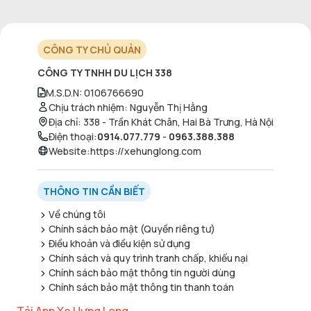
CÔNG TY CHỦ QUẢN
CÔNG TY TNHH DU LỊCH 338
M.S.D.N
:
0106766690
Chịu trách nhiệm
:
Nguyễn Thị Hằng
Địa chỉ
:
338 - Trần Khát Chân, Hai Bà Trưng, Hà Nội
Điện thoại
:
0914.077.779
-
0963.388.388
Website
:
https://xehunglong.com
THÔNG TIN CẦN BIẾT
Về chúng tôi
Chính sách bảo mật (Quyền riêng tư)
Điều khoản và điều kiện sử dụng
Chính sách và quy trình tranh chấp, khiếu nại
Chính sách bảo mật thông tin người dùng
Chính sách bảo mật thông tin thanh toán