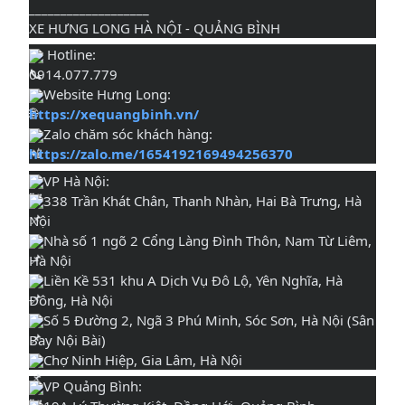
___________________
XE HƯNG LONG HÀ NỘI - QUẢNG BÌNH
Hotline:
0914.077.779
Website Hưng Long:
https://xequangbinh.vn/
Zalo chăm sóc khách hàng:
https://zalo.me/1654192169494256370
VP Hà Nội:
338 Trần Khát Chân, Thanh Nhàn, Hai Bà Trưng, Hà
Nội
Nhà số 1 ngõ 2 Cổng Làng Đình Thôn, Nam Từ Liêm,
Hà Nội
Liền Kề 531 khu A Dịch Vụ Đô Lộ, Yên Nghĩa, Hà
Đông, Hà Nội
Số 5 Đường 2, Ngã 3 Phú Minh, Sóc Sơn, Hà Nội (Sân
Bay Nội Bài)
Chợ Ninh Hiệp, Gia Lâm, Hà Nội
VP Quảng Bình: