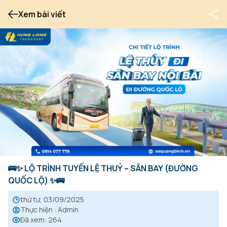
Xem bài viết
🚌✨ LỘ TRÌNH TUYẾN LỆ THUỶ – SÂN BAY (ĐƯỜNG
QUỐC LỘ) ✨🚌
thứ tư, 03/09/2025
Thực hiện
:
Admin
Đã xem
:
264