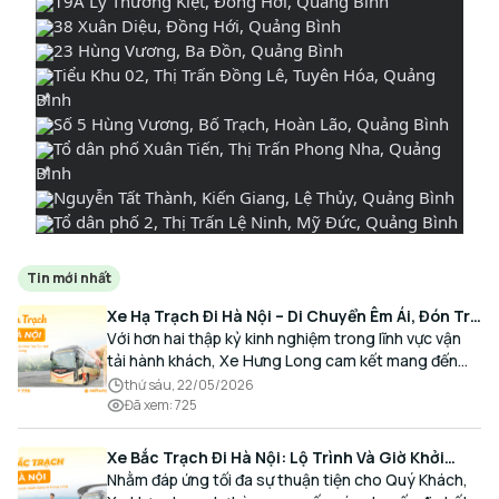
19A Lý Thường Kiệt, Đồng Hới, Quảng Bình
38 Xuân Diệu, Đồng Hới, Quảng Bình
23 Hùng Vương, Ba Đồn, Quảng Bình
Tiểu Khu 02, Thị Trấn Đồng Lê, Tuyên Hóa, Quảng
Bình
Số 5 Hùng Vương, Bố Trạch, Hoàn Lão, Quảng Bình
Tổ dân phố Xuân Tiến, Thị Trấn Phong Nha, Quảng
Bình
Nguyễn Tất Thành, Kiến Giang, Lệ Thủy, Quảng Bình
Tổ dân phố 2, Thị Trấn Lệ Ninh, Mỹ Đức, Quảng Bình
Tin mới nhất
Xe Hạ Trạch Đi Hà Nội – Di Chuyển Êm Ái, Đón Trả
Tận Nơi Cùng Xe Hưng Long
Với hơn hai thập kỷ kinh nghiệm trong lĩnh vực vận
tải hành khách, Xe Hưng Long cam kết mang đến
cho Quý Khách một hành trình di chuyển trọn vẹn,
thứ sáu, 22/05/2026
thoải mái và đúng giờ.
Đã xem
:
725
Xe Bắc Trạch Đi Hà Nội: Lộ Trình Và Giờ Khởi
Hành Cùng Xe Hưng Long
Nhằm đáp ứng tối đa sự thuận tiện cho Quý Khách,