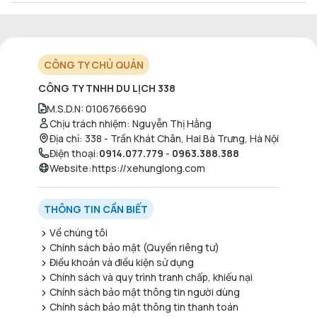
CÔNG TY CHỦ QUẢN
CÔNG TY TNHH DU LỊCH 338
M.S.D.N
:
0106766690
Chịu trách nhiệm
:
Nguyễn Thị Hằng
Địa chỉ
:
338 - Trần Khát Chân, Hai Bà Trưng, Hà Nội
Điện thoại
:
0914.077.779
-
0963.388.388
Website
:
https://xehunglong.com
THÔNG TIN CẦN BIẾT
Về chúng tôi
Chính sách bảo mật (Quyền riêng tư)
Điều khoản và điều kiện sử dụng
Chính sách và quy trình tranh chấp, khiếu nại
Chính sách bảo mật thông tin người dùng
Chính sách bảo mật thông tin thanh toán