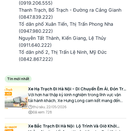
(0919.206.555)
Thanh Trạch, Bố Trạch - Đường ra Cảng Gianh
(0847.839.222)
Tổ dân phố Xuân Tiến, Thị Trấn Phong Nha
(0947.980.222)
Nguyễn Tất Thành, Kiến Giang, Lệ Thủy
(0911.640.222)
Tổ dân phố 2, Thị Trấn Lệ Ninh, Mỹ Đức
(0842.867.222)
Tin mới nhất
Xe Hạ Trạch Đi Hà Nội – Di Chuyển Êm Ái, Đón Trả
Tận Nơi Cùng Xe Hưng Long
Với hơn hai thập kỷ kinh nghiệm trong lĩnh vực vận
tải hành khách, Xe Hưng Long cam kết mang đến
cho Quý Khách một hành trình di chuyển trọn vẹn,
thứ sáu, 22/05/2026
thoải mái và đúng giờ.
Đã xem
:
728
Xe Bắc Trạch Đi Hà Nội: Lộ Trình Và Giờ Khởi