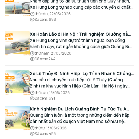
Hành Cùng Xe Hưng Long
Nhằm đáp ứng tối đa sự thuận tiện cho Quý Khách,
Xe Hưng Long tự hào cung cấp các chuyến đi chất
lượng cao, an toàn với lịch trình linh hoạt mỗi ngày.
thứ sáu, 22/05/2026
Đã xem
:
698
Xe Hoàn Lão đi Hà Nội: Trải nghiệm Giường nằm
Cao cấp, Đón trả Tận nơi
Xe Hưng Long vinh dự trở thành người bạn đồng
hành tin cậy, rút ngắn khoảng cách giữa Quảng Bình
và Thủ đô bằng chất lượng dịch vụ chuẩn mực.
thứ năm, 21/05/2026
Đã xem
:
744
Xe Lệ Thủy Đi Ninh Hiệp: Lộ Trình Nhanh Chóng,
Đón Trả Tận Nơi
Nhu cầu di chuyển trực tiếp từ Lệ Thủy (Quảng
Bình) ra khu vực Ninh Hiệp (Gia Lâm, Hà Nội) ngày
càng gia tăng, đặc biệt đối với các hành khách có
thứ sáu, 15/05/2026
nhu cầu giao thương, kinh doanh và mua sắm.
Đã xem
:
691
Kinh Nghiệm Du Lịch Quảng Bình Tự Túc Từ A
Đến Z Chi Tiết Nhất
Quảng Bình luôn là một trong những điểm đến hấp
dẫn nhất bản đồ du lịch Việt Nam nhờ sở hữu hệ
thống hang động kỳ vĩ, những bãi biển hoang sơ và
thứ tư, 13/05/2026
nét ẩm thực đậm đà bản sắc.
Đã xem
:
485