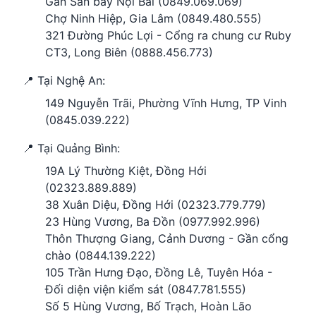
Gần Sân bay Nội Bài (0849.069.069)
Chợ Ninh Hiệp, Gia Lâm (0849.480.555)
321 Đường Phúc Lợi - Cổng ra chung cư Ruby
CT3, Long Biên (0888.456.773)
📍 Tại Nghệ An:
149 Nguyễn Trãi, Phường Vĩnh Hưng, TP Vinh
(0845.039.222)
📍 Tại Quảng Bình:
19A Lý Thường Kiệt, Đồng Hới
(02323.889.889)
38 Xuân Diệu, Đồng Hới (02323.779.779)
23 Hùng Vương, Ba Đồn (0977.992.996)
Thôn Thượng Giang, Cảnh Dương - Gần cổng
chào (0844.139.222)
105 Trần Hưng Đạo, Đồng Lê, Tuyên Hóa -
Đối diện viện kiểm sát (0847.781.555)
Số 5 Hùng Vương, Bố Trạch, Hoàn Lão