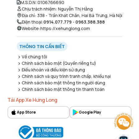
M.S.D.N
:
0106766690
Chịu trách nhiệm
:
Nguyễn Thị Hằng
Địa chỉ
:
338 - Trần Khát Chân, Hai Bà Trưng, Hà Nội
Điện thoại
:
0914.077.779
-
0963.388.388
Website
:
https://xehunglong.com
THÔNG TIN CẦN BIẾT
Về chúng tôi
Chính sách bảo mật (Quyền riêng tư)
Điều khoản và điều kiện sử dụng
Chính sách và quy trình tranh chấp, khiếu nại
Chính sách bảo mật thông tin người dùng
Chính sách bảo mật thông tin thanh toán
Tải App Xe Hưng Long
App Store
Google Play