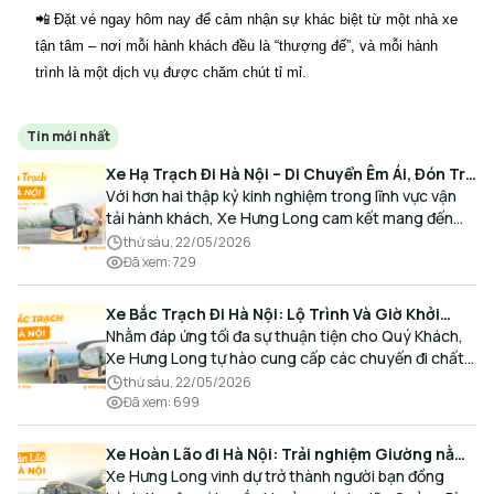
📲 Đặt vé ngay hôm nay để cảm nhận sự khác biệt từ một nhà xe
tận tâm – nơi mỗi hành khách đều là “thượng đế”, và mỗi hành
trình là một dịch vụ được chăm chút tỉ mỉ.
Tin mới nhất
Xe Hạ Trạch Đi Hà Nội – Di Chuyển Êm Ái, Đón Trả
Tận Nơi Cùng Xe Hưng Long
Với hơn hai thập kỷ kinh nghiệm trong lĩnh vực vận
tải hành khách, Xe Hưng Long cam kết mang đến
cho Quý Khách một hành trình di chuyển trọn vẹn,
thứ sáu, 22/05/2026
thoải mái và đúng giờ.
Đã xem
:
729
Xe Bắc Trạch Đi Hà Nội: Lộ Trình Và Giờ Khởi
Hành Cùng Xe Hưng Long
Nhằm đáp ứng tối đa sự thuận tiện cho Quý Khách,
Xe Hưng Long tự hào cung cấp các chuyến đi chất
lượng cao, an toàn với lịch trình linh hoạt mỗi ngày.
thứ sáu, 22/05/2026
Đã xem
:
699
Xe Hoàn Lão đi Hà Nội: Trải nghiệm Giường nằm
Cao cấp, Đón trả Tận nơi
Xe Hưng Long vinh dự trở thành người bạn đồng