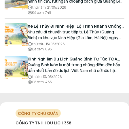
hành tin cậy, rút ngắn khoảng cách giữa Quảng Bình
và Thủ đô bằng chất lượng dịch vụ chuẩn mực.
thứ năm, 21/05/2026
Đã xem
:
745
Xe Lệ Thủy Đi Ninh Hiệp: Lộ Trình Nhanh Chóng,
Đón Trả Tận Nơi
Nhu cầu di chuyển trực tiếp từ Lệ Thủy (Quảng
Bình) ra khu vực Ninh Hiệp (Gia Lâm, Hà Nội) ngày
càng gia tăng, đặc biệt đối với các hành khách có
thứ sáu, 15/05/2026
nhu cầu giao thương, kinh doanh và mua sắm.
Đã xem
:
693
Kinh Nghiệm Du Lịch Quảng Bình Tự Túc Từ A
Đến Z Chi Tiết Nhất
Quảng Bình luôn là một trong những điểm đến hấp
dẫn nhất bản đồ du lịch Việt Nam nhờ sở hữu hệ
thống hang động kỳ vĩ, những bãi biển hoang sơ và
thứ tư, 13/05/2026
nét ẩm thực đậm đà bản sắc.
Đã xem
:
485
CÔNG TY CHỦ QUẢN
CÔNG TY TNHH DU LỊCH 338