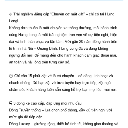
✈️ Trải nghiệm đẳng cấp “Chuyên cơ mặt đất” – chỉ có tại Hưng
Long!
Không đơn thuần là một chuyến xe thông thường, mỗi hành trình
cùng Hưng Long là một trải nghiệm trọn vẹn về sự tiện nghi, hiện
đại và tinh thần phục vụ tận tâm. Với gần 20 năm đồng hành trên
lộ trình Hà Nội – Quảng Bình, Hưng Long đã và đang không
ngừng đổi mới để mang đến cho hành khách cảm giác thoải mái,
an toàn và hài lòng trên từng cây số.
🕐 Chỉ cần 15 phút đặt vé là có chuyến – dễ dàng, linh hoạt và
nhanh chóng. Dù bạn đặt vé trực tuyến hay trực tiếp, đội ngũ
chăm sóc khách hàng luôn sẵn sàng hỗ trợ bạn mọi lúc, mọi nơi.
🚍 3 dòng xe cao cấp, đáp ứng mọi nhu cầu:
Dòng Truyền thống – lựa chọn phổ thông, đầy đủ tiện nghi với
mức giá dễ tiếp cận
Dòng Luxury – giường rộng, thiết kế tinh tế, không gian thoáng và