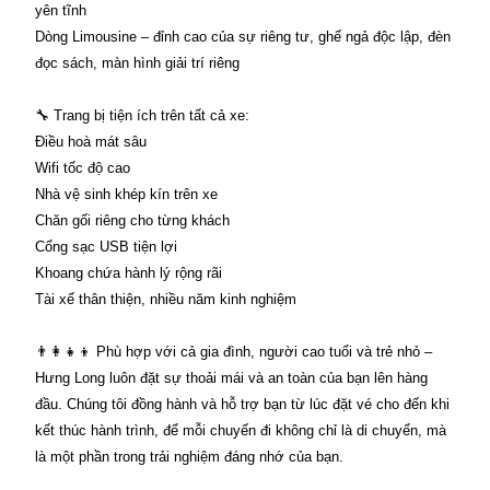
yên tĩnh
Dòng Limousine – đỉnh cao của sự riêng tư, ghế ngả độc lập, đèn
đọc sách, màn hình giải trí riêng
🔧 Trang bị tiện ích trên tất cả xe:
Điều hoà mát sâu
Wifi tốc độ cao
Nhà vệ sinh khép kín trên xe
Chăn gối riêng cho từng khách
Cổng sạc USB tiện lợi
Khoang chứa hành lý rộng rãi
Tài xế thân thiện, nhiều năm kinh nghiệm
👨‍👩‍👧‍👦 Phù hợp với cả gia đình, người cao tuổi và trẻ nhỏ –
Hưng Long luôn đặt sự thoải mái và an toàn của bạn lên hàng
đầu. Chúng tôi đồng hành và hỗ trợ bạn từ lúc đặt vé cho đến khi
kết thúc hành trình, để mỗi chuyến đi không chỉ là di chuyển, mà
là một phần trong trải nghiệm đáng nhớ của bạn.