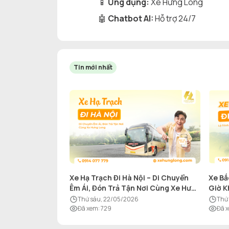
📱
Ứng dụng:
Xe Hưng Long
🤖
Chatbot AI:
Hỗ trợ 24/7
Tin mới nhất
Xe Hạ Trạch Đi Hà Nội – Di Chuyển
Xe Bắ
Êm Ái, Đón Trả Tận Nơi Cùng Xe Hưng
Giờ K
Long
thứ sáu, 22/05/2026
th
Đã xem
:
729
Đã 