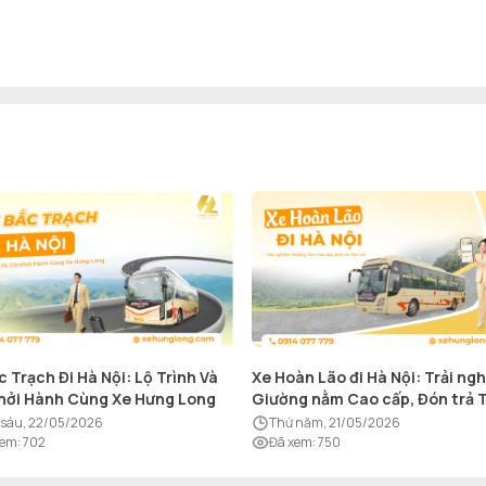
c Trạch Đi Hà Nội: Lộ Trình Và
Xe Hoàn Lão đi Hà Nội: Trải ng
hởi Hành Cùng Xe Hưng Long
Giường nằm Cao cấp, Đón trả 
nơi
ứ sáu, 22/05/2026
thứ năm, 21/05/2026
xem
:
702
Đã xem
:
750