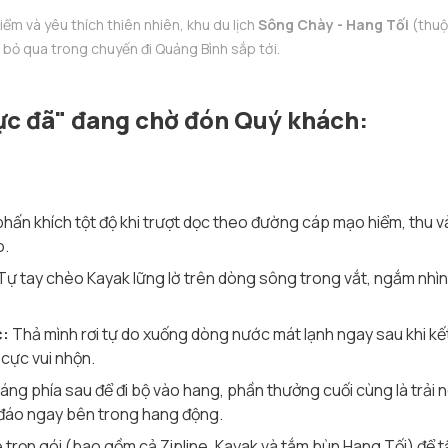
ểm và yêu thích thiên nhiên, khu du lịch
Sông Chày - Hang Tối
(thuộ
ể bỏ qua trong chuyến đi Quảng Bình sắp tới.
ực đã" đang chờ đón Quý khách:
hấn khích tột độ khi trượt dọc theo đường cáp mạo hiểm, thu
o.
Tự tay chèo Kayak lững lờ trên dòng sông trong vắt, ngắm nhìn 
c:
Thả mình rơi tự do xuống dòng nước mát lạnh ngay sau khi kế
 cực vui nhộn.
sáng phía sau để đi bộ vào hang, phần thưởng cuối cùng là trải 
đáo ngay bên trong hang động.
trọn gói (bao gồm cả Zipline, Kayak và tắm bùn Hang Tối) để tậ