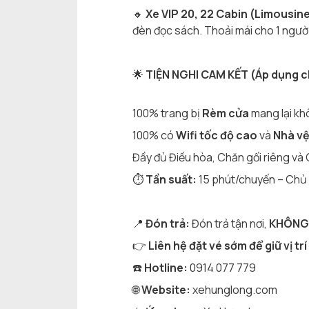
🔸
Xe VIP 20, 22 Cabin (Limousine
đèn đọc sách. Thoải mái cho 1 người 
🌟
TIỆN NGHI CAM KẾT (Áp dụng c
100% trang bị
Rèm cửa
mang lại khô
100% có
Wifi tốc độ cao
và
Nhà vệ
Đầy đủ Điều hòa, Chăn gối riêng và C
⏱
Tần suất:
15 phút/chuyến – Chủ 
📍
Đón trả:
Đón trả tận nơi,
KHÔNG
👉
Liên hệ đặt vé sớm để giữ vị trí
☎️
Hotline:
0914 077 779
🌐
Website:
xehunglong.com