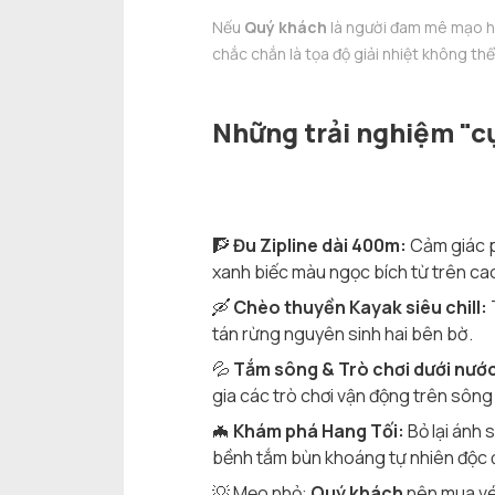
Nếu
Quý khách
là người đam mê mạo hi
chắc chắn là tọa độ giải nhiệt không th
Những trải nghiệm "c
🧗
Đu Zipline dài 400m:
Cảm giác p
xanh biếc màu ngọc bích từ trên ca
🛶
Chèo thuyền Kayak siêu chill:
tán rừng nguyên sinh hai bên bờ.
💦
Tắm sông & Trò chơi dưới nướ
gia các trò chơi vận động trên sông
🦇
Khám phá Hang Tối:
Bỏ lại ánh 
bềnh tắm bùn khoáng tự nhiên độc 
💡
Mẹo nhỏ:
Quý khách
nên mua vé 