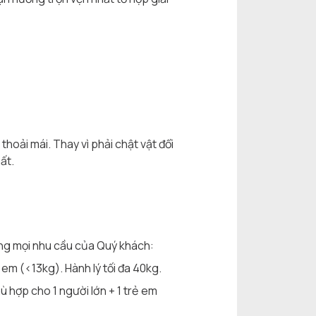
thoải mái. Thay vì phải chật vật đổi
ất.
ứng mọi nhu cầu của Quý khách:
 em (<13kg). Hành lý tối đa 40kg.
ù hợp cho 1 người lớn + 1 trẻ em