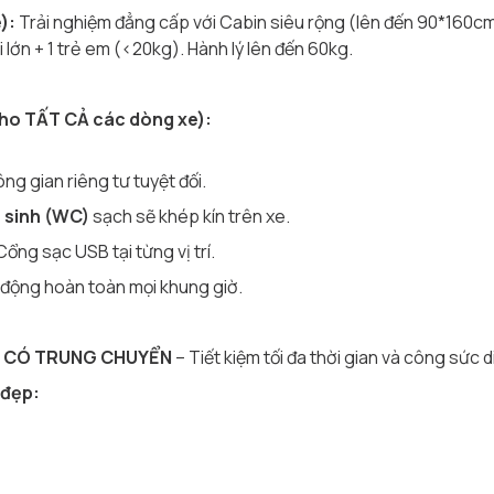
):
Trải nghiệm đẳng cấp với Cabin siêu rộng (lên đến 90*160cm). G
lớn + 1 trẻ em (<20kg). Hành lý lên đến 60kg.
ho TẤT CẢ các dòng xe):
ng gian riêng tư tuyệt đối.
 sinh (WC)
sạch sẽ khép kín trên xe.
ổng sạc USB tại từng vị trí.
động hoàn toàn mọi khung giờ.
 CÓ TRUNG CHUYỂN
– Tiết kiệm tối đa thời gian và công sức d
 đẹp: