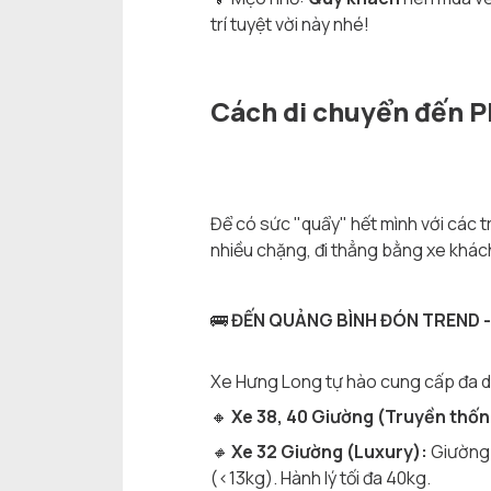
trí tuyệt vời này nhé!
Cách di chuyển đến P
Để có sức "quẩy" hết mình với các t
nhiều chặng, đi thẳng bằng xe khách 
🚌
ĐẾN QUẢNG BÌNH ĐÓN TREND -
Xe Hưng Long tự hào cung cấp đa 
🔸
Xe 38, 40 Giường (Truyền thốn
🔸
Xe 32 Giường (Luxury):
Giường 
(<13kg). Hành lý tối đa 40kg.