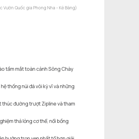
c Vườn Quốc gia Phong Nha - Kẻ Bàng)
 vào tầm mắt toàn cảnh Sông Chày
hệ thống núi đá vôi kỳ vĩ và những
t thúc đường trượt Zipline và tham
nghiệm thả lỏng cơ thể, nổi bồng
n hưởng trọn vẹn nhất tổ hợp giải