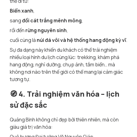
thể đi từ:
Biển xanh
,
sang
đồi cát trắng mênh mông
,
rồi đến
rừng nguyên sinh
,
cuối cùng là
núi đá vôi và hệ thống hang động kỳ vĩ
.
Sự đa dạng này khiến du khách có thể trải nghiệm
nhiều loại hình du lịch cùng lúc: trekking, khám phá
hang động, nghỉ dưỡng, chụp ảnh, tắm biển… mà
không nơi nào trên thế giới có thể mang lại cảm giác
tương tự.
🧭
4. Trải nghiệm văn hóa – lịch
sử đặc sắc
Quảng Bình không chỉ đẹp bởi thiên nhiên, mà còn
giàu giá trị văn hóa:
Quê hương Đại tướng Võ Nguyên Giáp