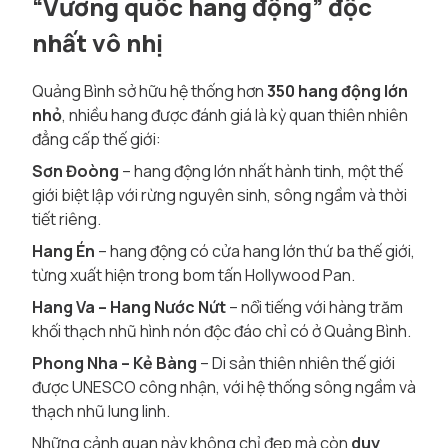
“Vương quốc hang động” độc
nhất vô nhị
Quảng Bình sở hữu hệ thống hơn
350 hang động lớn
nhỏ
, nhiều hang được đánh giá là
kỳ quan thiên nhiên
đẳng cấp thế giới
:
Sơn Đoòng
– hang động lớn nhất hành tinh, một thế
giới biệt lập với rừng nguyên sinh, sông ngầm và thời
tiết riêng.
Hang Én
– hang động có cửa hang lớn thứ ba thế giới,
từng xuất hiện trong bom tấn Hollywood
Pan
.
Hang Va – Hang Nước Nứt
– nổi tiếng với hàng trăm
khối thạch nhũ hình nón độc đáo chỉ có ở Quảng Bình.
Phong Nha – Kẻ Bàng
– Di sản thiên nhiên thế giới
được UNESCO công nhận, với hệ thống sông ngầm và
thạch nhũ lung linh.
Những cảnh quan này không chỉ đẹp mà còn
duy