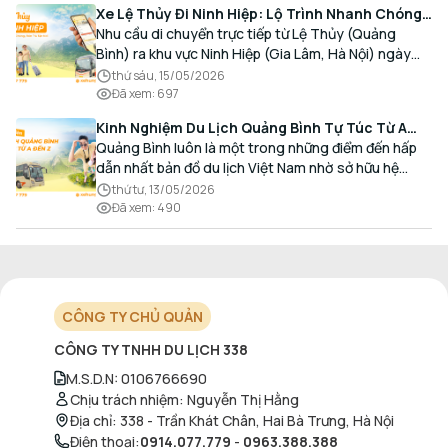
Xe Lệ Thủy Đi Ninh Hiệp: Lộ Trình Nhanh Chóng,
Đón Trả Tận Nơi
Nhu cầu di chuyển trực tiếp từ Lệ Thủy (Quảng
Bình) ra khu vực Ninh Hiệp (Gia Lâm, Hà Nội) ngày
càng gia tăng, đặc biệt đối với các hành khách có
thứ sáu, 15/05/2026
nhu cầu giao thương, kinh doanh và mua sắm.
Đã xem
:
697
Kinh Nghiệm Du Lịch Quảng Bình Tự Túc Từ A
Đến Z Chi Tiết Nhất
Quảng Bình luôn là một trong những điểm đến hấp
dẫn nhất bản đồ du lịch Việt Nam nhờ sở hữu hệ
thống hang động kỳ vĩ, những bãi biển hoang sơ và
thứ tư, 13/05/2026
nét ẩm thực đậm đà bản sắc.
Đã xem
:
490
CÔNG TY CHỦ QUẢN
CÔNG TY TNHH DU LỊCH 338
M.S.D.N
:
0106766690
Chịu trách nhiệm
:
Nguyễn Thị Hằng
Địa chỉ
:
338 - Trần Khát Chân, Hai Bà Trưng, Hà Nội
Điện thoại
:
0914.077.779
-
0963.388.388