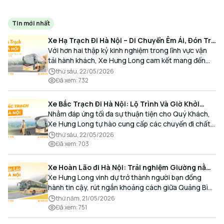
Tin mới nhất
Xe Hạ Trạch Đi Hà Nội – Di Chuyển Êm Ái, Đón Trả
Tận Nơi Cùng Xe Hưng Long
Với hơn hai thập kỷ kinh nghiệm trong lĩnh vực vận
tải hành khách, Xe Hưng Long cam kết mang đến
cho Quý Khách một hành trình di chuyển trọn vẹn,
thứ sáu, 22/05/2026
thoải mái và đúng giờ.
Đã xem
:
732
Xe Bắc Trạch Đi Hà Nội: Lộ Trình Và Giờ Khởi
Hành Cùng Xe Hưng Long
Nhằm đáp ứng tối đa sự thuận tiện cho Quý Khách,
Xe Hưng Long tự hào cung cấp các chuyến đi chất
lượng cao, an toàn với lịch trình linh hoạt mỗi ngày.
thứ sáu, 22/05/2026
Đã xem
:
703
Xe Hoàn Lão đi Hà Nội: Trải nghiệm Giường nằm
Cao cấp, Đón trả Tận nơi
Xe Hưng Long vinh dự trở thành người bạn đồng
hành tin cậy, rút ngắn khoảng cách giữa Quảng Bình
và Thủ đô bằng chất lượng dịch vụ chuẩn mực.
thứ năm, 21/05/2026
Đã xem
:
751