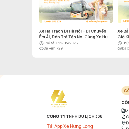
Xe Hạ Trạch Đi Hà Nội – Di Chuyển
Xe Bắ
Êm Ái, Đón Trả Tận Nơi Cùng Xe Hưng
Giờ K
Long
thứ sáu, 22/05/2026
th
Đã xem
:
729
Đã 
CÔ
CÔN
M.
CÔNG TY TNHH DU LỊCH 338
C
Đ
Tải App Xe Hưng Long
Đ