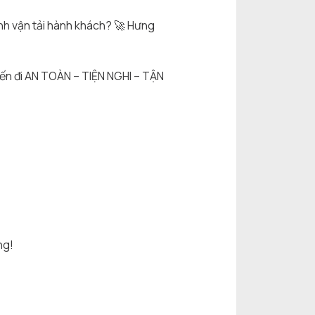
nh vận tải hành khách?
🚀
Hưng
ến đi AN TOÀN – TIỆN NGHI – TẬN
ng!