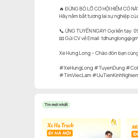
🔥
ĐỪNG BỎ LỠ CƠ HỘI HIẾM CÓ NÀ
Hãy nắm bắt tương lai sự nghiệp củ
📞
ỨNG TUYỂN NGAY! Gọi liền tay: 
📧
Gửi CV về Email: tdhunglong@gm
Xe Hưng Long – Chào đón bạn cùng 
#XeHungLong
#TuyenDung
#CoH
#TimViecLam
#UuTienKinhNghie
Tin mới nhất