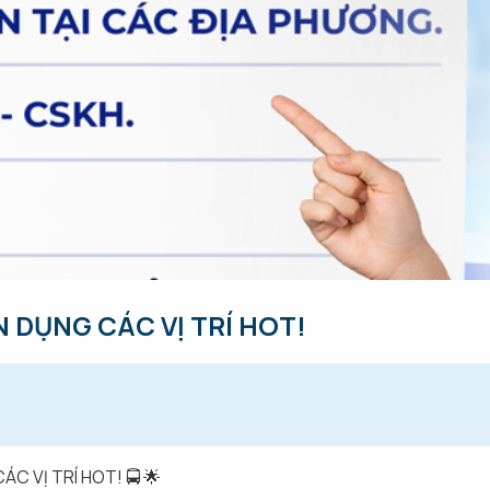
 DỤNG CÁC VỊ TRÍ HOT!
ÁC VỊ TRÍ HOT!
🚍
🌟