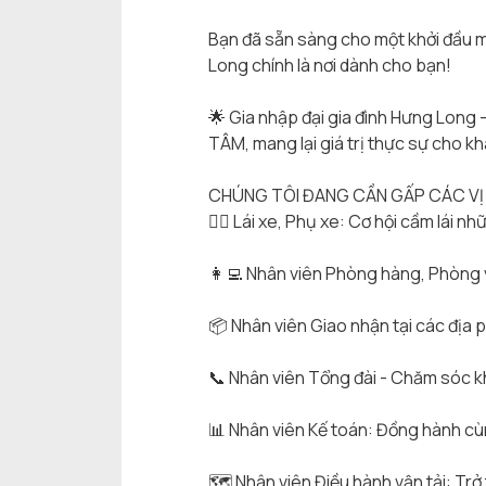
Bạn đã sẵn sàng cho một khởi đầu 
Long chính là nơi dành cho bạn!
🌟
Gia nhập đại gia đình Hưng Long 
TÂM, mang lại giá trị thực sự cho k
CHÚNG TÔI ĐANG CẦN GẤP CÁC VỊ 
👨‍✈️
Lái xe, Phụ xe: Cơ hội cầm lái nh
👩‍💻
Nhân viên Phòng hàng, Phòng 
📦
Nhân viên Giao nhận tại các địa 
📞
Nhân viên Tổng đài - Chăm sóc k
📊
Nhân viên Kế toán: Đồng hành cùn
🗺️
Nhân viên Điều hành vận tải: Trở