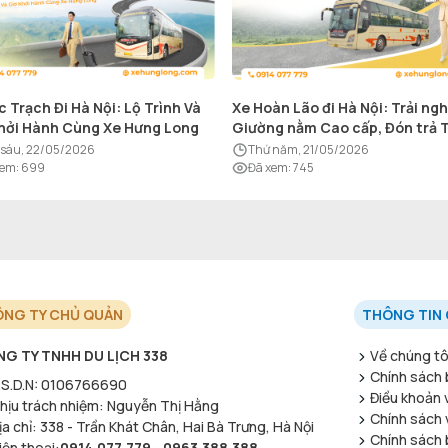
c Trạch Đi Hà Nội: Lộ Trình Và
Xe Hoàn Lão đi Hà Nội: Trải ng
hởi Hành Cùng Xe Hưng Long
Giường nằm Cao cấp, Đón trả 
nơi
ứ sáu, 22/05/2026
thứ năm, 21/05/2026
xem
:
699
Đã xem
:
745
NG TY CHỦ QUẢN
THÔNG TIN 
G TY TNHH DU LỊCH 338
Về chúng tô
Chính sách 
S.D.N
:
0106766690
Điều khoản 
hịu trách nhiệm
:
Nguyễn Thị Hằng
Chính sách v
ịa chỉ
:
338 - Trần Khát Chân, Hai Bà Trưng, Hà Nội
Chính sách 
iện thoại
:
0914.077.779
-
0963.388.388