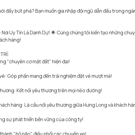
mới đầy bứt phá? Bạn muốn gia nhập đội ngũ dẫn đầu trong ngà
– Nơi Uy Tín Là Danh Dự!
🌟
Cùng chúng tôi kiến tạo những chuy
hách hàng!
TRÍ:
ững "chuyên cơ mặt đất" hiện đại!
vé: Góp phần mang đến trải nghiệm đặt vé mượt mà!
phương: Kết nối yêu thương trên mọi nẻo đường!
hách hàng: Là cầu nối yêu thương giữa Hưng Long và khách hà
g sự phát triển bền vững của công ty!
 thành "bộ não" điều phối các chuyến xe!