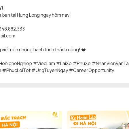
Y!
a bạn tại Hưng Long ngay hôm nay!
0948.882.333
ail.com
viết nên những hành trình thành công!
❤️
oiNgheNghiep
#ViecLam
#LaiXe
#PhuXe
#NhanVienVanTa
m
#PhucLoiTot
#UngTuyenNgay
#CareerOpportunity