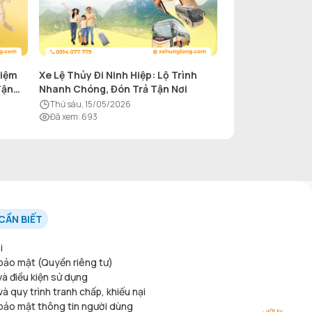
hiệm
Xe Lệ Thủy Đi Ninh Hiệp: Lộ Trình
Tận
Nhanh Chóng, Đón Trả Tận Nơi
thứ sáu, 15/05/2026
Đã xem
:
693
CẦN BIẾT
i
bảo mật (Quyền riêng tư)
và điều kiện sử dụng
à quy trình tranh chấp, khiếu nại
bảo mật thông tin người dùng