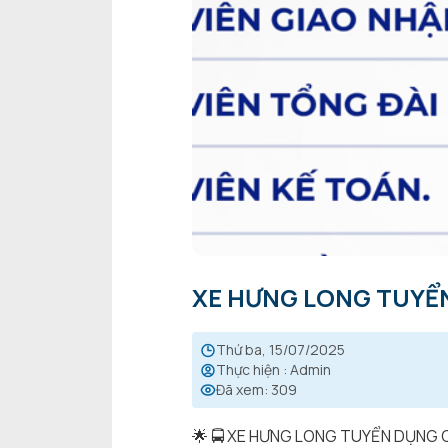
XE HƯNG LONG TUYỂN
thứ ba, 15/07/2025
Thực hiện
:
Admin
Đã xem
:
309
🌟
🚍
XE HƯNG LONG TUYỂN DỤNG C