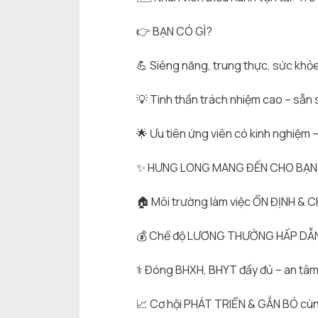
👉
BẠN CÓ GÌ?
💪
Siêng năng, trung thực, sức khỏe
💡
Tinh thần trách nhiệm cao – sẵn 
🌟
Ưu tiên ứng viên có kinh nghiệm
✨
HƯNG LONG MANG ĐẾN CHO BẠN Đ
🏠
Môi trường làm việc ỔN ĐỊNH & C
💰
Chế độ LƯƠNG THƯỞNG HẤP DẪN &
⚕️
Đóng BHXH, BHYT đầy đủ – an tâm 
📈
Cơ hội PHÁT TRIỂN & GẮN BÓ cùng