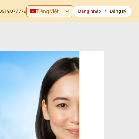
Tiếng Việt
0914.077.779
Đăng nhập
Đăng ký
/