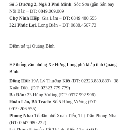
Số 5 Đường 2, Ngã 3 Phú Minh
, Sóc Sơn (gần Sân bay
Nội Bài) – ĐT: 0849.069.069
Chợ Ninh Hiệp
, Gia Lâm – ĐT: 0849.480.555
321 Phúc Lợi
, Long Biên – ĐT: 0888.4567.73
Điểm trả tại Quảng Bình
Hệ thống văn phòng Xe Hưng Long phủ khắp tỉnh Quảng
Bình:
Đồng Hới:
19A Lý Thường Kiệt (ĐT: 02323.889.889) | 38
Xuân Diệu (ĐT: 02323.779.779)
Ba Đồn:
23 Hùng Vương (ĐT: 0977.992.996)
Hoàn Lão, Bố Trạch:
Số 5 Hùng Vương (ĐT:
0919.206.555)
Phong Nha:
Tổ dân phố Xuân Tiến, Thị Trấn Phong Nha
(ĐT: 0947.980.222)
Lệ Thủy:
Nguyễn Tất Thành, Kiến Giang (ĐT: