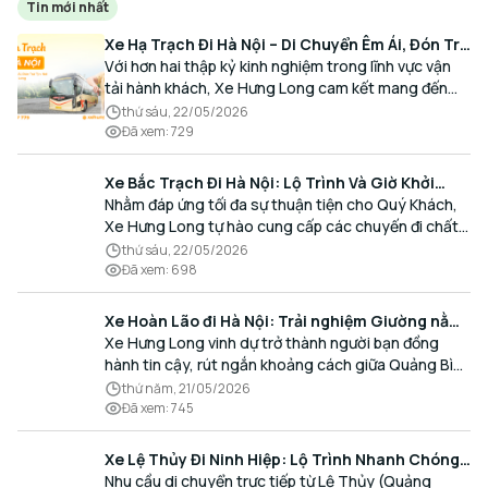
Tin mới nhất
Xe Hạ Trạch Đi Hà Nội – Di Chuyển Êm Ái, Đón Trả
Tận Nơi Cùng Xe Hưng Long
Với hơn hai thập kỷ kinh nghiệm trong lĩnh vực vận
tải hành khách, Xe Hưng Long cam kết mang đến
cho Quý Khách một hành trình di chuyển trọn vẹn,
thứ sáu, 22/05/2026
thoải mái và đúng giờ.
Đã xem
:
729
Xe Bắc Trạch Đi Hà Nội: Lộ Trình Và Giờ Khởi
Hành Cùng Xe Hưng Long
Nhằm đáp ứng tối đa sự thuận tiện cho Quý Khách,
Xe Hưng Long tự hào cung cấp các chuyến đi chất
lượng cao, an toàn với lịch trình linh hoạt mỗi ngày.
thứ sáu, 22/05/2026
Đã xem
:
698
Xe Hoàn Lão đi Hà Nội: Trải nghiệm Giường nằm
Cao cấp, Đón trả Tận nơi
Xe Hưng Long vinh dự trở thành người bạn đồng
hành tin cậy, rút ngắn khoảng cách giữa Quảng Bình
và Thủ đô bằng chất lượng dịch vụ chuẩn mực.
thứ năm, 21/05/2026
Đã xem
:
745
Xe Lệ Thủy Đi Ninh Hiệp: Lộ Trình Nhanh Chóng,
Đón Trả Tận Nơi
Nhu cầu di chuyển trực tiếp từ Lệ Thủy (Quảng