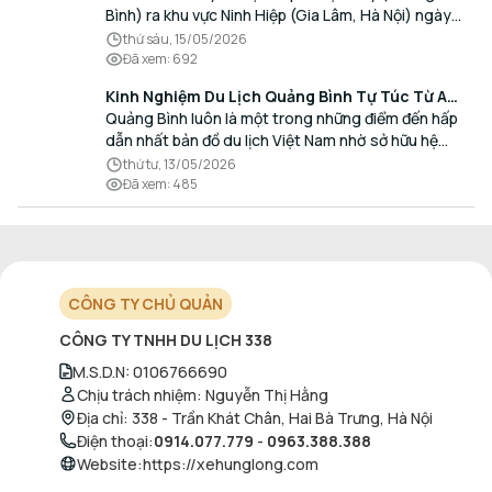
Bình) ra khu vực Ninh Hiệp (Gia Lâm, Hà Nội) ngày
càng gia tăng, đặc biệt đối với các hành khách có
thứ sáu, 15/05/2026
nhu cầu giao thương, kinh doanh và mua sắm.
Đã xem
:
692
Kinh Nghiệm Du Lịch Quảng Bình Tự Túc Từ A
Đến Z Chi Tiết Nhất
Quảng Bình luôn là một trong những điểm đến hấp
dẫn nhất bản đồ du lịch Việt Nam nhờ sở hữu hệ
thống hang động kỳ vĩ, những bãi biển hoang sơ và
thứ tư, 13/05/2026
nét ẩm thực đậm đà bản sắc.
Đã xem
:
485
CÔNG TY CHỦ QUẢN
CÔNG TY TNHH DU LỊCH 338
M.S.D.N
:
0106766690
Chịu trách nhiệm
:
Nguyễn Thị Hằng
Địa chỉ
:
338 - Trần Khát Chân, Hai Bà Trưng, Hà Nội
Điện thoại
:
0914.077.779
-
0963.388.388
Website
:
https://xehunglong.com