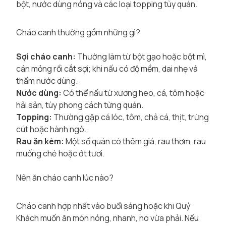
bột, nước dùng nóng và các loại topping tùy quán.
Cháo canh thường gồm những gì?
Sợi cháo canh:
Thường làm từ bột gạo hoặc bột mì,
cán mỏng rồi cắt sợi; khi nấu có độ mềm, dai nhẹ và
thấm nước dùng.
Nước dùng:
Có thể nấu từ xương heo, cá, tôm hoặc
hải sản, tùy phong cách từng quán.
Topping:
Thường gặp cá lóc, tôm, chả cá, thịt, trứng
cút hoặc hành ngò.
Rau ăn kèm:
Một số quán có thêm giá, rau thơm, rau
muống chẻ hoặc ớt tươi.
Nên ăn cháo canh lúc nào?
Cháo canh hợp nhất vào buổi sáng hoặc khi Quý
Khách muốn ăn món nóng, nhanh, no vừa phải. Nếu