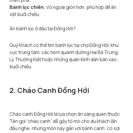
mắm pha.
Bánh lọc chiên:
Vỏ ngoài giòn hơn, phù hợp để ăn
vặt buổi chiều.
Ăn bánh lọc ở đâu tại Đồng Hới?
Quý Khách có thể tìm bánh lọc tại chợ Đồng Hới, khu
vực trung tâm, các hẻm quanh đường Hai Bà Trưng,
Lý Thường Kiệt hoặc những quán bình dân bán vào
buổi chiều.
2. Cháo Canh Đồng Hới
Cháo canh Đồng Hới là lựa chọn ăn sáng quen thuộc.
Tên gọi “cháo canh” dễ gây tò mò cho du khách lần
đầu nghe, nhưng món này gần với bánh canh: có sợi