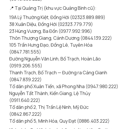
📍 Tại Quảng Trị (khu vực Quảng Bình cũ):
19A Lý Thường Kiệt, Đồng Hới (02323.889.889)
38 Xuân Diệu, Đồng Hới (02323.779.779)
23 Hùng Vương, Ba Đồn (0977.992.996)
Thôn Thượng Giang, Cảnh Dương (0844.139.222)
105 Trần Hưng Đạo, Đồng Lê, Tuyên Hóa
(0847.781.555)
Đường Nguyễn Văn Linh, Bố Trạch, Hoàn Lão
(0919.206.555)
Thanh Trạch, Bố Trạch — Đường ra Cảng Gianh
(0847.839.222)
Tổ dân phố Xuân Tiến, xã Phong Nha (0947.980.222)
Nguyễn Tất Thành, Kiến Giang, Lệ Thủy
(0911.640.222)
Tổ dân phố 2, Thị Trấn Lệ Ninh, Mỹ Đức
(0842.867.222)
Tổ dân phố 5, Minh Hóa, Quy Đạt (0886.403.222)