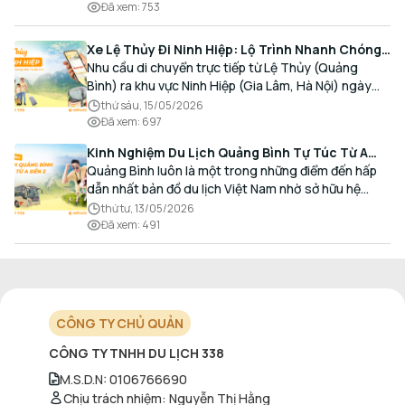
Đã xem
:
753
Xe Lệ Thủy Đi Ninh Hiệp: Lộ Trình Nhanh Chóng,
Đón Trả Tận Nơi
Nhu cầu di chuyển trực tiếp từ Lệ Thủy (Quảng
Bình) ra khu vực Ninh Hiệp (Gia Lâm, Hà Nội) ngày
càng gia tăng, đặc biệt đối với các hành khách có
thứ sáu, 15/05/2026
nhu cầu giao thương, kinh doanh và mua sắm.
Đã xem
:
697
Kinh Nghiệm Du Lịch Quảng Bình Tự Túc Từ A
Đến Z Chi Tiết Nhất
Quảng Bình luôn là một trong những điểm đến hấp
dẫn nhất bản đồ du lịch Việt Nam nhờ sở hữu hệ
thống hang động kỳ vĩ, những bãi biển hoang sơ và
thứ tư, 13/05/2026
nét ẩm thực đậm đà bản sắc.
Đã xem
:
491
CÔNG TY CHỦ QUẢN
CÔNG TY TNHH DU LỊCH 338
M.S.D.N
:
0106766690
Chịu trách nhiệm
:
Nguyễn Thị Hằng