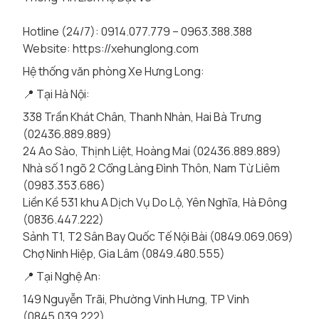
Hotline (24/7): 0914.077.779 – 0963.388.388
Website:
https://xehunglong.com
Hệ thống văn phòng Xe Hưng Long:
📍 Tại Hà Nội:
338 Trần Khát Chân, Thanh Nhàn, Hai Bà Trưng
(02436.889.889)
24 Ao Sào, Thịnh Liệt, Hoàng Mai (02436.889.889)
Nhà số 1 ngõ 2 Cổng Làng Đình Thôn, Nam Từ Liêm
(0983.353.686)
Liền Kề 531 khu A Dịch Vụ Do Lộ, Yên Nghĩa, Hà Đông
(0836.447.222)
Sảnh T1, T2 Sân Bay Quốc Tế Nội Bài (0849.069.069)
Chợ Ninh Hiệp, Gia Lâm (0849.480.555)
📍 Tại Nghệ An:
149 Nguyễn Trãi, Phường Vinh Hưng, TP Vinh
(0845.039.222)