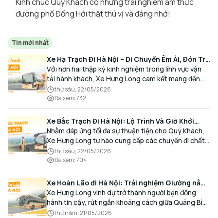
Kính chúc Quý Khách có những trải nghiệm ẩm thực
đường phố Đồng Hới thật thú vị và đáng nhớ!
Tin mới nhất
Xe Hạ Trạch Đi Hà Nội – Di Chuyển Êm Ái, Đón Trả
Tận Nơi Cùng Xe Hưng Long
Với hơn hai thập kỷ kinh nghiệm trong lĩnh vực vận
tải hành khách, Xe Hưng Long cam kết mang đến
cho Quý Khách một hành trình di chuyển trọn vẹn,
thứ sáu, 22/05/2026
thoải mái và đúng giờ.
Đã xem
:
732
Xe Bắc Trạch Đi Hà Nội: Lộ Trình Và Giờ Khởi
Hành Cùng Xe Hưng Long
Nhằm đáp ứng tối đa sự thuận tiện cho Quý Khách,
Xe Hưng Long tự hào cung cấp các chuyến đi chất
lượng cao, an toàn với lịch trình linh hoạt mỗi ngày.
thứ sáu, 22/05/2026
Đã xem
:
704
Xe Hoàn Lão đi Hà Nội: Trải nghiệm Giường nằm
Cao cấp, Đón trả Tận nơi
Xe Hưng Long vinh dự trở thành người bạn đồng
hành tin cậy, rút ngắn khoảng cách giữa Quảng Bình
và Thủ đô bằng chất lượng dịch vụ chuẩn mực.
thứ năm, 21/05/2026