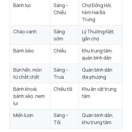
Bánh lọc
Sáng –
Chợ Đồng Hới,
Chiều
hẻm Hai Bà
Trưng
Cháo canh
Sáng
Lý Thường Kiệt,
sớm
gần chợ
Bánh bèo
Chiều
Khu trung tâm,
quán bình dân
Bún hến, món
Sáng –
Quán bình dân
từ chắt chắt
Trưa
địa phương
Bánh khoái,
Chiều tối
Khu ăn vặt trung
bánh xèo, nem
tâm
lụi
Miến lươn
Sáng –
Quán bình dân,
Tối
khu trung tâm