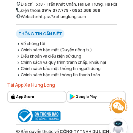
Địa chỉ
:
338 - Trần Khát Chân, Hai Bà Trưng, Hà Nội
Điện thoại
:
0914.077.779
-
0963.388.388
Website
:
https://xehunglong.com
THÔNG TIN CẦN BIẾT
Về chúng tôi
Chính sách bảo mật (Quyền riêng tư)
Điều khoản và điều kiện sử dụng
Chính sách và quy trình tranh chấp, khiếu nại
Chính sách bảo mật thông tin người dùng
Chính sách bảo mật thông tin thanh toán
Tải App Xe Hưng Long
App Store
Google Play
©
Bản quyền thuộc về
CÔNG TY TNHH DU LỊCH 338