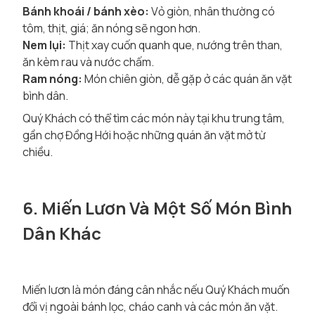
Bánh khoái / bánh xèo:
Vỏ giòn, nhân thường có
tôm, thịt, giá; ăn nóng sẽ ngon hơn.
Nem lụi:
Thịt xay cuốn quanh que, nướng trên than,
ăn kèm rau và nước chấm.
Ram nóng:
Món chiên giòn, dễ gặp ở các quán ăn vặt
bình dân.
Quý Khách có thể tìm các món này tại khu trung tâm,
gần chợ Đồng Hới hoặc những quán ăn vặt mở từ
chiều.
6. Miến Lươn Và Một Số Món Bình
Dân Khác
Miến lươn là món đáng cân nhắc nếu Quý Khách muốn
đổi vị ngoài bánh lọc, cháo canh và các món ăn vặt.