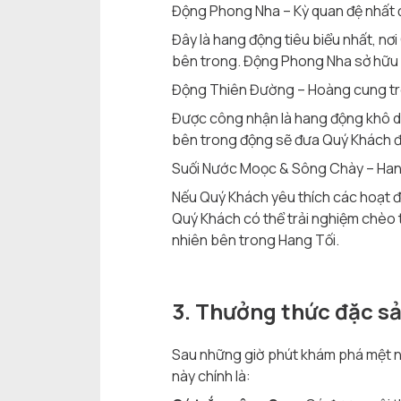
Động Phong Nha – Kỳ quan đệ nhất
Đây là hang động tiêu biểu nhất, n
bên trong. Động Phong Nha sở hữu d
Động Thiên Đường – Hoàng cung tr
Được công nhận là hang động khô dà
bên trong động sẽ đưa Quý Khách đi
Suối Nước Moọc & Sông Chày – Han
Nếu Quý Khách yêu thích các hoạt đ
Quý Khách có thể trải nghiệm chèo 
nhiên bên trong Hang Tối.
3. Thưởng thức đặc s
Sau những giờ phút khám phá mệt nh
này chính là: