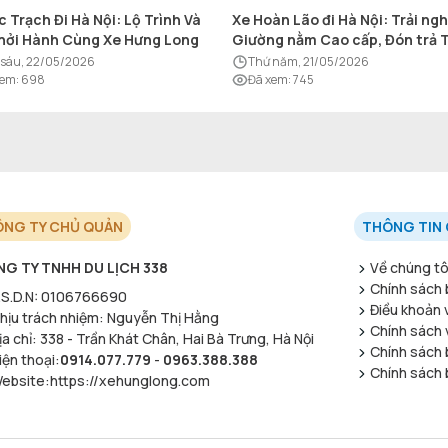
c Trạch Đi Hà Nội: Lộ Trình Và
Xe Hoàn Lão đi Hà Nội: Trải ng
hởi Hành Cùng Xe Hưng Long
Giường nằm Cao cấp, Đón trả 
nơi
ứ sáu, 22/05/2026
thứ năm, 21/05/2026
xem
:
698
Đã xem
:
745
NG TY CHỦ QUẢN
THÔNG TIN 
G TY TNHH DU LỊCH 338
Về chúng tô
Chính sách 
S.D.N
:
0106766690
Điều khoản 
hịu trách nhiệm
:
Nguyễn Thị Hằng
Chính sách v
ịa chỉ
:
338 - Trần Khát Chân, Hai Bà Trưng, Hà Nội
Chính sách 
iện thoại
:
0914.077.779
-
0963.388.388
Chính sách 
ebsite
:
https://xehunglong.com