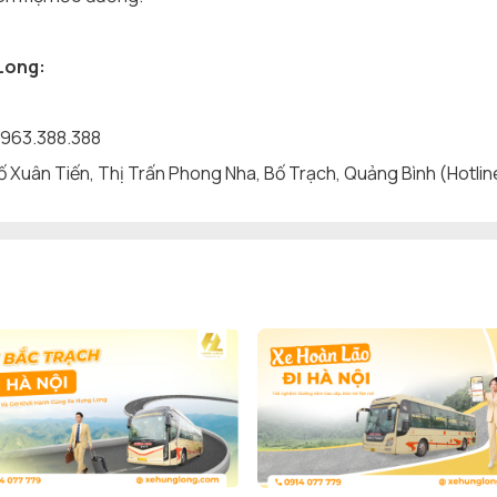
 Long:
0963.388.388
 Xuân Tiến, Thị Trấn Phong Nha, Bố Trạch, Quảng Bình (Hotlin