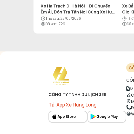
Xe Hạ Trạch Đi Hà Nội – Di Chuyển
Xe Bắ
Êm Ái, Đón Trả Tận Nơi Cùng Xe Hưng
Giờ K
Long
thứ sáu, 22/05/2026
th
Đã xem
:
729
Đã 
CÔ
CÔN
M.
CÔNG TY TNHH DU LỊCH 338
C
Đ
Tải App Xe Hưng Long
Đ
W
App Store
Google Play