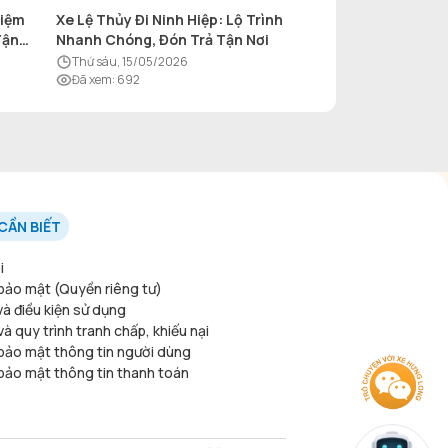
hiệm
Xe Lệ Thủy Đi Ninh Hiệp: Lộ Trình
Tận
Nhanh Chóng, Đón Trả Tận Nơi
thứ sáu, 15/05/2026
Đã xem
:
692
CẦN BIẾT
i
bảo mật (Quyền riêng tư)
và điều kiện sử dụng
à quy trình tranh chấp, khiếu nại
bảo mật thông tin người dùng
bảo mật thông tin thanh toán