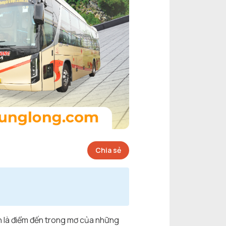
Chia sẻ
n là điểm đến trong mơ của những