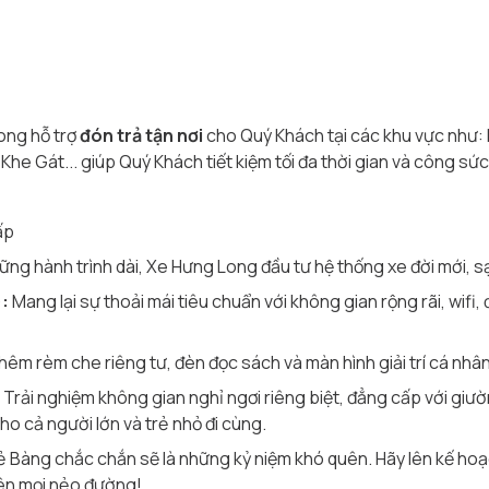
ong hỗ trợ
đón trả tận nơi
cho Quý Khách tại các khu vực như:
he Gát... giúp Quý Khách tiết kiệm tối đa thời gian và công sức
ấp
ững hành trình dài, Xe Hưng Long đầu tư hệ thống xe đời mới, s
:
Mang lại sự thoải mái tiêu chuẩn với không gian rộng rãi, wifi
hêm rèm che riêng tư, đèn đọc sách và màn hình giải trí cá nhâ
Trải nghiệm không gian nghỉ ngơi riêng biệt, đẳng cấp với giường
cho cả người lớn và trẻ nhỏ đi cùng.
ẻ Bàng chắc chắn sẽ là những kỷ niệm khó quên. Hãy lên kế ho
ên mọi nẻo đường!