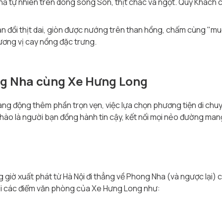
hả tự nhiên trên dòng sông Son, thịt chắc và ngọt. Quý Khách 
n đồi thịt dai, giòn được nướng trên than hồng, chấm cùng "mu
ơng vị cay nồng đặc trưng.
ng Nha cùng Xe Hưng Long
ng động thêm phần trọn vẹn, việc lựa chọn phương tiện di chuyể
hào là người bạn đồng hành tin cậy, kết nối mọi nẻo đường ma
iờ xuất phát từ Hà Nội đi thẳng về Phong Nha (và ngược lại) c
ại các điểm văn phòng của Xe Hưng Long như: