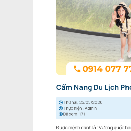
Cẩm Nang Du Lịch Pho
thứ hai, 25/05/2026
Thực hiện
:
Admin
Đã xem
:
171
Được mệnh danh là "Vương quốc han