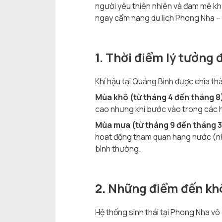
người yêu thiên nhiên và đam mê khá
ngay cẩm nang du lịch Phong Nha – 
1. Thời điểm lý tưởng
Khí hậu tại Quảng Bình được chia thà
Mùa khô (từ tháng 4 đến tháng 8
cao nhưng khi bước vào trong các 
Mùa mưa (từ tháng 9 đến tháng 3
hoạt động tham quan hang nước (nh
bình thường.
2. Những điểm đến kh
Hệ thống sinh thái tại Phong Nha v