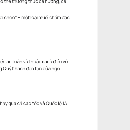
có thể thưởng thức cá nướng, cá
ối cheo" – một loại muối chấm đặc
n an toàn và thoải mái là điều vô
ng Quý Khách đến tận cửa ngõ
hạy qua cả cao tốc và Quốc lộ 1A.