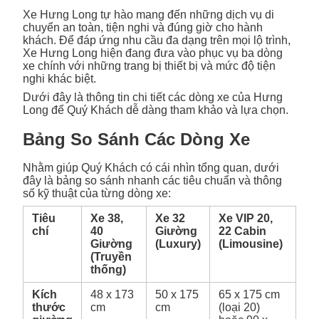
Xe Hưng Long tự hào mang đến những dịch vụ di
chuyển an toàn, tiện nghi và đúng giờ cho hành
khách. Để đáp ứng nhu cầu đa dạng trên mọi lộ trình,
Xe Hưng Long hiện đang đưa vào phục vụ ba dòng
xe chính với những trang bị thiết bị và mức độ tiện
nghi khác biệt.
Dưới đây là thông tin chi tiết các dòng xe của Hưng
Long để Quý Khách dễ dàng tham khảo và lựa chọn.
Bảng So Sánh Các Dòng Xe
Nhằm giúp Quý Khách có cái nhìn tổng quan, dưới
đây là bảng so sánh nhanh các tiêu chuẩn và thông
số kỹ thuật của từng dòng xe:
Tiêu
Xe 38,
Xe 32
Xe VIP 20,
chí
40
Giường
22 Cabin
Giường
(Luxury)
(Limousine)
(Truyền
thống)
Kích
48 x 173
50 x 175
65 x 175 cm
thước
cm
cm
(loại 20)