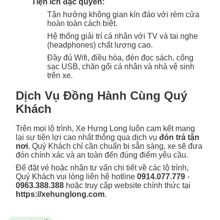
Tiện ích đặc quyền:
Tận hưởng không gian kín đáo với rèm cửa
hoàn toàn cách biệt.
Hệ thống giải trí cá nhân với TV và tai nghe
(headphones) chất lượng cao.
Đầy đủ Wifi, điều hòa, đèn đọc sách, cổng
sạc USB, chăn gối cá nhân và nhà vệ sinh
trên xe.
Dịch Vụ Đồng Hành Cùng Quý
Khách
Trên mọi lộ trình, Xe Hưng Long luôn cam kết mang
lại sự tiện lợi cao nhất thông qua dịch vụ
đón trả tận
nơi
. Quý Khách chỉ cần chuẩn bị sẵn sàng, xe sẽ đưa
đón chính xác và an toàn đến đúng điểm yêu cầu.
Để đặt vé hoặc nhận tư vấn chi tiết về các lộ trình,
Quý Khách vui lòng liên hệ hotline
0914.077.779
-
0963.388.388
hoặc truy cập website chính thức tại
https://xehunglong.com
.