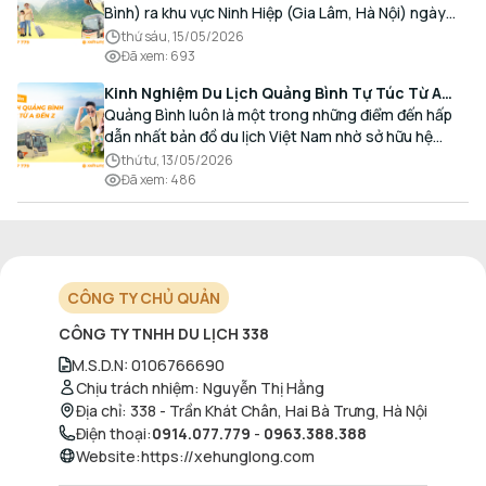
Bình) ra khu vực Ninh Hiệp (Gia Lâm, Hà Nội) ngày
càng gia tăng, đặc biệt đối với các hành khách có
thứ sáu, 15/05/2026
nhu cầu giao thương, kinh doanh và mua sắm.
Đã xem
:
693
Kinh Nghiệm Du Lịch Quảng Bình Tự Túc Từ A
Đến Z Chi Tiết Nhất
Quảng Bình luôn là một trong những điểm đến hấp
dẫn nhất bản đồ du lịch Việt Nam nhờ sở hữu hệ
thống hang động kỳ vĩ, những bãi biển hoang sơ và
thứ tư, 13/05/2026
nét ẩm thực đậm đà bản sắc.
Đã xem
:
486
CÔNG TY CHỦ QUẢN
CÔNG TY TNHH DU LỊCH 338
M.S.D.N
:
0106766690
Chịu trách nhiệm
:
Nguyễn Thị Hằng
Địa chỉ
:
338 - Trần Khát Chân, Hai Bà Trưng, Hà Nội
Điện thoại
:
0914.077.779
-
0963.388.388
Website
:
https://xehunglong.com