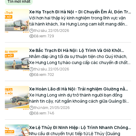
Tin mới nhất
Xe Hạ Trạch Đi Hà Nội – Di Chuyển Êm Ái, Đón Trả
Tận Nơi Cùng Xe Hưng Long
Với hơn hai thập kỷ kinh nghiệm trong lĩnh vực vận
tải hành khách, Xe Hưng Long cam kết mang đến
cho Quý Khách một hành trình di chuyển trọn vẹn,
thứ sáu, 22/05/2026
thoải mái và đúng giờ.
Đã xem
:
729
Xe Bắc Trạch Đi Hà Nội: Lộ Trình Và Giờ Khởi
Hành Cùng Xe Hưng Long
Nhằm đáp ứng tối đa sự thuận tiện cho Quý Khách,
Xe Hưng Long tự hào cung cấp các chuyến đi chất
lượng cao, an toàn với lịch trình linh hoạt mỗi ngày.
thứ sáu, 22/05/2026
Đã xem
:
702
Xe Hoàn Lão đi Hà Nội: Trải nghiệm Giường nằm
Cao cấp, Đón trả Tận nơi
Xe Hưng Long vinh dự trở thành người bạn đồng
hành tin cậy, rút ngắn khoảng cách giữa Quảng Bình
và Thủ đô bằng chất lượng dịch vụ chuẩn mực.
thứ năm, 21/05/2026
Đã xem
:
746
Xe Lệ Thủy Đi Ninh Hiệp: Lộ Trình Nhanh Chóng,
Đón Trả Tận Nơi
Nhu cầu di chuyển trực tiếp từ Lệ Thủy (Quảng