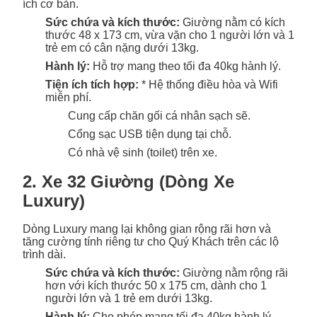
ích cơ bản.
Sức chứa và kích thước:
Giường nằm có kích
thước 48 x 173 cm, vừa vặn cho 1 người lớn và 1
trẻ em có cân nặng dưới 13kg.
Hành lý:
Hỗ trợ mang theo tối đa 40kg hành lý.
Tiện ích tích hợp:
* Hệ thống điều hòa và Wifi
miễn phí.
Cung cấp chăn gối cá nhân sạch sẽ.
Cổng sạc USB tiện dụng tại chỗ.
Có nhà vệ sinh (toilet) trên xe.
2. Xe 32 Giường (Dòng Xe
Luxury)
Dòng Luxury mang lại không gian rộng rãi hơn và
tăng cường tính riêng tư cho Quý Khách trên các lộ
trình dài.
Sức chứa và kích thước:
Giường nằm rộng rãi
hơn với kích thước 50 x 175 cm, dành cho 1
người lớn và 1 trẻ em dưới 13kg.
Hành lý:
Cho phép mang tối đa 40kg hành lý.