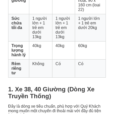
giường
hoặc 90 x
160 cm (loại
22)
Sức
1 người
1 người
1 người lớn
chứa
lớn + 1
lớn + 1
+ 1 trẻ em
tối đa
trẻ em
trẻ em
dưới 20kg
dưới
dưới
13kg
13kg
Trọng
40kg
40kg
60kg
lượng
hành lý
Rèm
Không
Có
Có
riêng
tư
1. Xe 38, 40 Giường (Dòng Xe
Truyền Thống)
Đây là dòng xe tiêu chuẩn, phù hợp với Quý Khách
mong muốn một chuyến đi thoải mái với đầy đủ tiện