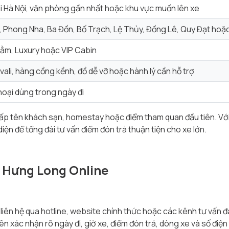
ại Hà Nội, văn phòng gần nhất hoặc khu vực muốn lên xe
 Phong Nha, Ba Đồn, Bố Trạch, Lệ Thủy, Đồng Lê, Quy Đạt hoặc 
ằm, Luxury hoặc VIP Cabin
vali, hàng cồng kềnh, đồ dễ vỡ hoặc hành lý cần hỗ trợ
hoại dùng trong ngày đi
 cấp tên khách sạn, homestay hoặc điểm tham quan đầu tiên. Vớ
ện để tổng đài tư vấn điểm đón trả thuận tiện cho xe lớn.
e Hưng Long Online
liên hệ qua hotline, website chính thức hoặc các kênh tư vấn
xác nhận rõ ngày đi, giờ xe, điểm đón trả, dòng xe và số điện t