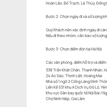
Hoàn Lão, Bố Trạch, Lệ Thủy, Đồng 
Bước 2: Chọn ngày đi và số lượng k
Quý Khách nên xác định ngày đi càng s
Nếu đi theo nhóm, cần báo số lượng k
Bước 3: Chọn điểm đón tại Hà Nội
Các văn phòng, điểm hỗ trợ và điểm
338 Trần Khát Chân, Thanh Nhàn, H
24 Ao Sào, Thịnh Liệt, Hoàng Mai.
Nhà số 1 ngõ 2 Cổng Làng Đình Thô
Liền Kề 531 khu A Dịch Vụ Đô Lộ, Yê
Khu vực Sân bay quốc tế Nội Bài / N
Chợ Ninh Hiệp, Gia Lâm.