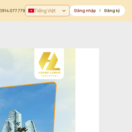
Tiếng Việt
0914.077.779
Đăng nhập
Đăng ký
/