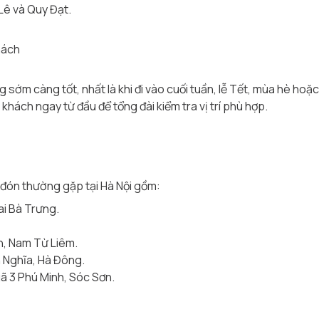
Lê và Quy Đạt.
hách
ớm càng tốt, nhất là khi đi vào cuối tuần, lễ Tết, mùa hè hoặc t
hách ngay từ đầu để tổng đài kiểm tra vị trí phù hợp.
 đón thường gặp tại Hà Nội gồm:
ai Bà Trưng.
n, Nam Từ Liêm.
n Nghĩa, Hà Đông.
gã 3 Phú Minh, Sóc Sơn.