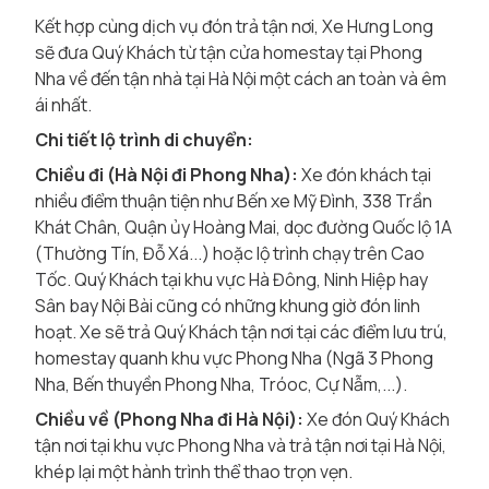
Kết hợp cùng dịch vụ đón trả tận nơi, Xe Hưng Long
sẽ đưa Quý Khách từ tận cửa homestay tại Phong
Nha về đến tận nhà tại Hà Nội một cách an toàn và êm
ái nhất.
Chi tiết lộ trình di chuyển:
Chiều đi (Hà Nội đi Phong Nha):
Xe đón khách tại
nhiều điểm thuận tiện như Bến xe Mỹ Đình, 338 Trần
Khát Chân, Quận ủy Hoàng Mai, dọc đường Quốc lộ 1A
(Thường Tín, Đỗ Xá...) hoặc lộ trình chạy trên Cao
Tốc. Quý Khách tại khu vực Hà Đông, Ninh Hiệp hay
Sân bay Nội Bài cũng có những khung giờ đón linh
hoạt. Xe sẽ trả Quý Khách tận nơi tại các điểm lưu trú,
homestay quanh khu vực Phong Nha (Ngã 3 Phong
Nha, Bến thuyền Phong Nha, Tróoc, Cự Nẫm,...).
Chiều về (Phong Nha đi Hà Nội):
Xe đón Quý Khách
tận nơi tại khu vực Phong Nha và trả tận nơi tại Hà Nội,
khép lại một hành trình thể thao trọn vẹn.