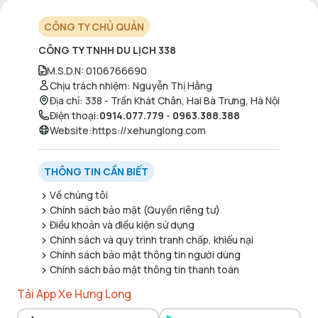
CÔNG TY CHỦ QUẢN
CÔNG TY TNHH DU LỊCH 338
M.S.D.N
:
0106766690
Chịu trách nhiệm
:
Nguyễn Thị Hằng
Địa chỉ
:
338 - Trần Khát Chân, Hai Bà Trưng, Hà Nội
Điện thoại
:
0914.077.779
-
0963.388.388
Website
:
https://xehunglong.com
THÔNG TIN CẦN BIẾT
Về chúng tôi
Chính sách bảo mật (Quyền riêng tư)
Điều khoản và điều kiện sử dụng
Chính sách và quy trình tranh chấp, khiếu nại
Chính sách bảo mật thông tin người dùng
Chính sách bảo mật thông tin thanh toán
Tải App Xe Hưng Long