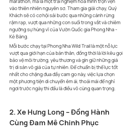
marathon, mà là một trải nghiệm hòa mình trọn vẹn
vào thiên nhiên nguyên sơ. Tham gia giải chạy, Quý
Khách sẽ có cơ hội sải bước qua những cánh rừng
rậm rạp, vượt qua những con suối trong vắt và chiêm
ngưỡng sự hùng vĩ của Vườn Quốc gia Phong Nha -
Kẻ Bàng.
Mỗi bước chạy tại Phong Nha Wild Trail là một nỗ lực
vượt qua giới hạn của bản thân, đồng thời là lời kêu gọi
bảo vệ môi trường, yêu thương và gìn giữ những giá
trị di sản vô giá của tự nhiên. Để chuẩn bị thể lực tốt
nhất cho chặng đua đầy cam go này, việc lựa chọn
một phương tiện di chuyển êm ái, thoải mái để nghỉ
ngơi trước ngày thi đấu là điều vô cùng quan trọng.
2. Xe Hưng Long – Đồng Hành
Cùng Đam Mê Chinh Phục