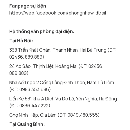
Fanpage sự kiện:
https://web.facebook.com/phongnhawildtrail
Hệ thống văn phòng đại diện:
Tại Hà Nội:
338 Trần Khát Chân, Thanh Nhàn, Hai Bà Trưng (ĐT:
02436. 889.889)
24 Ao Sào, Thịnh Liệt, Hoàng Mai (ĐT: 02436.
889.889)
Nhà số 1 ngõ 2 Cổng Làng Đình Thôn, Nam Từ Liêm
(ĐT: 0983.353.686)
Liền Kề 531 khu A Dịch Vụ Do Lộ, Yên Nghĩa, Hà Đông
(ĐT: 0836.447.222)
Chợ Ninh Hiệp, Gia Lâm (ĐT: 0849.480.555)
Tại Quảng Bình: