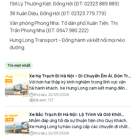
19A Lý Thường Kiệt, Đồng Hới (ĐT: 02323.889.889)
38 Xuân Diệu, Đồng Hới (ĐT: 02323.779.779)
Văn phòng Phong Nha: Tổ dân phố Xuân Tiến, Thị
Trấn Phong Nha (ĐT: 0947.980.222)
Hưng Long Transport – Đồng hành và kết nối mọi nẻo
đường.
Tin mới nhất
Xe Hạ Trạch Đi Hà Nội – Di Chuyển Êm Ái, Đón Trả
Tận Nơi Cùng Xe Hưng Long
Với hơn hai thập kỷ kinh nghiệm trong lĩnh vực vận
tải hành khách, Xe Hưng Long cam kết mang đến
cho Quý Khách một hành trình di chuyển trọn vẹn,
thứ sáu, 22/05/2026
thoải mái và đúng giờ.
Đã xem
:
727
Xe Bắc Trạch Đi Hà Nội: Lộ Trình Và Giờ Khởi
Hành Cùng Xe Hưng Long
Nhằm đáp ứng tối đa sự thuận tiện cho Quý Khách,
Xe Hưng Long tự hào cung cấp các chuyến đi chất
lượng cao, an toàn với lịch trình linh hoạt mỗi ngày.
thứ sáu, 22/05/2026