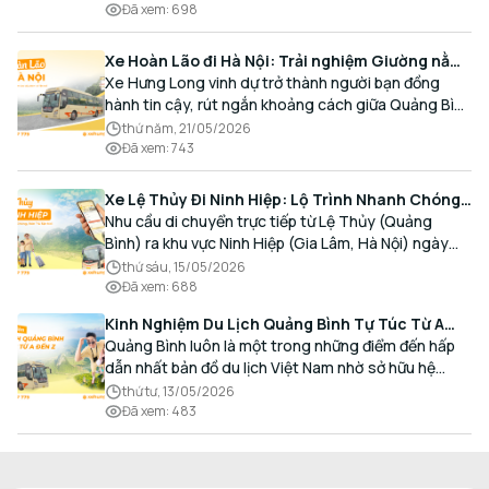
Đã xem
:
698
Xe Hoàn Lão đi Hà Nội: Trải nghiệm Giường nằm
Cao cấp, Đón trả Tận nơi
Xe Hưng Long vinh dự trở thành người bạn đồng
hành tin cậy, rút ngắn khoảng cách giữa Quảng Bình
và Thủ đô bằng chất lượng dịch vụ chuẩn mực.
thứ năm, 21/05/2026
Đã xem
:
743
Xe Lệ Thủy Đi Ninh Hiệp: Lộ Trình Nhanh Chóng,
Đón Trả Tận Nơi
Nhu cầu di chuyển trực tiếp từ Lệ Thủy (Quảng
Bình) ra khu vực Ninh Hiệp (Gia Lâm, Hà Nội) ngày
càng gia tăng, đặc biệt đối với các hành khách có
thứ sáu, 15/05/2026
nhu cầu giao thương, kinh doanh và mua sắm.
Đã xem
:
688
Kinh Nghiệm Du Lịch Quảng Bình Tự Túc Từ A
Đến Z Chi Tiết Nhất
Quảng Bình luôn là một trong những điểm đến hấp
dẫn nhất bản đồ du lịch Việt Nam nhờ sở hữu hệ
thống hang động kỳ vĩ, những bãi biển hoang sơ và
thứ tư, 13/05/2026
nét ẩm thực đậm đà bản sắc.
Đã xem
:
483