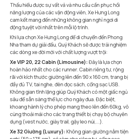
Thấu hiểu được sự vất vả và nhu cầu cần phục hồi
năng lượng của các vận động viên, Xe Hưng Long
cam kết mang đến những không gian nghỉ ngơi di
động tuyệt vời nhất trên mỗi lộ trình.
Khi lựa chọn Xe Hưng Long để di chuyển đến Phong
Nha tham dự giải đấu, Quý Khách sẽ được trải nghiệm
các dòng xe đời mới với chất lượng vượt trội:
Xe VIP 20, 22 Cabin (Limousine):
Đây là lựa chọn
hoàn hảo nhất cho các runner. Cabin riêng tư, rộng
rãi với kích thước giường lên đến 90 x 160 cm, trang bị
đầy đủ TV, tai nghe, đèn đọc sách, cổng sạc USB.
Không gian tĩnh lặng giúp Quý Khách có một giấc ngủ
sâu để sẵn sàng thể lực cho ngày đua. Đặc biệt,
khoang hành lý cho phép mang theo lên đến 60kg, vô
cùng thoải mái cho các trang thiết bị chạy bộ chuyên
dụng (vest nước, giày trail, gậy leo núi,...).
Xe 32 Giường (Luxury):
Không gian giường nằm tiện