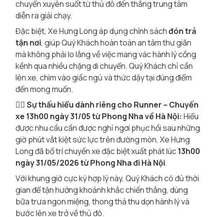
chuyển xuyên suốt từ thủ đô đến thẳng trung tâm
diễn ra giải chạy.
Đặc biệt, Xe Hưng Long áp dụng chính sách
đón trả
tận nơi
, giúp Quý Khách hoàn toàn an tâm thư giãn
mà không phải lo lắng về việc mang vác hành lý cồng
kềnh qua nhiều chặng di chuyển. Quý Khách chỉ cần
lên xe, chìm vào giấc ngủ và thức dậy tại đúng điểm
đến mong muốn.
🏃‍♂️
Sự thấu hiểu dành riêng cho Runner – Chuyến
xe 13h00 ngày 31/05 từ Phong Nha về Hà Nội:
Hiểu
được nhu cầu cần được nghỉ ngơi phục hồi sau những
giờ phút vắt kiệt sức lực trên đường mòn, Xe Hưng
Long đã bố trí chuyến xe đặc biệt xuất phát lúc
13h00
ngày 31/05/2026 từ Phong Nha đi Hà Nội
.
Với khung giờ cực kỳ hợp lý này, Quý Khách có đủ thời
gian để tận hưởng khoảnh khắc chiến thắng, dùng
bữa trưa ngon miệng, thong thả thu dọn hành lý và
bước lên xe trở về thủ đô.