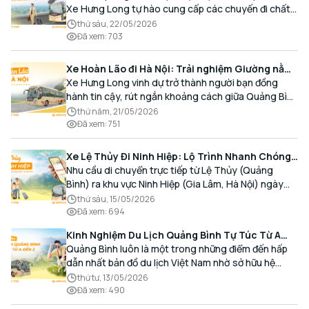
Xe Hưng Long tự hào cung cấp các chuyến đi chất
lượng cao, an toàn với lịch trình linh hoạt mỗi ngày.
thứ sáu, 22/05/2026
Đã xem
:
703
Xe Hoàn Lão đi Hà Nội: Trải nghiệm Giường nằm
Cao cấp, Đón trả Tận nơi
Xe Hưng Long vinh dự trở thành người bạn đồng
hành tin cậy, rút ngắn khoảng cách giữa Quảng Bình
và Thủ đô bằng chất lượng dịch vụ chuẩn mực.
thứ năm, 21/05/2026
Đã xem
:
751
Xe Lệ Thủy Đi Ninh Hiệp: Lộ Trình Nhanh Chóng,
Đón Trả Tận Nơi
Nhu cầu di chuyển trực tiếp từ Lệ Thủy (Quảng
Bình) ra khu vực Ninh Hiệp (Gia Lâm, Hà Nội) ngày
càng gia tăng, đặc biệt đối với các hành khách có
thứ sáu, 15/05/2026
nhu cầu giao thương, kinh doanh và mua sắm.
Đã xem
:
694
Kinh Nghiệm Du Lịch Quảng Bình Tự Túc Từ A
Đến Z Chi Tiết Nhất
Quảng Bình luôn là một trong những điểm đến hấp
dẫn nhất bản đồ du lịch Việt Nam nhờ sở hữu hệ
thống hang động kỳ vĩ, những bãi biển hoang sơ và
thứ tư, 13/05/2026
nét ẩm thực đậm đà bản sắc.
Đã xem
:
490