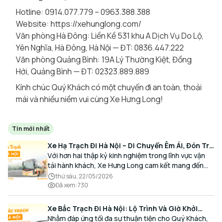
Hotline: 0914.077.779 – 0963.388.388
Website:
https://xehunglong.com/
Văn phòng Hà Đông: Liền Kề 531 khu A Dịch Vụ Do Lộ,
Yên Nghĩa, Hà Đông, Hà Nội — ĐT: 0836.447.222
Văn phòng Quảng Bình: 19A Lý Thường Kiệt, Đồng
Hới, Quảng Bình — ĐT: 02323.889.889
Kính chúc Quý Khách có một chuyến đi an toàn, thoải
mái và nhiều niềm vui cùng Xe Hưng Long!
Tin mới nhất
Xe Hạ Trạch Đi Hà Nội – Di Chuyển Êm Ái, Đón Trả
Tận Nơi Cùng Xe Hưng Long
Với hơn hai thập kỷ kinh nghiệm trong lĩnh vực vận
tải hành khách, Xe Hưng Long cam kết mang đến
cho Quý Khách một hành trình di chuyển trọn vẹn,
thứ sáu, 22/05/2026
thoải mái và đúng giờ.
Đã xem
:
730
Xe Bắc Trạch Đi Hà Nội: Lộ Trình Và Giờ Khởi
Hành Cùng Xe Hưng Long
Nhằm đáp ứng tối đa sự thuận tiện cho Quý Khách,