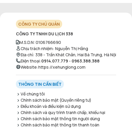
CÔNG TY CHỦ QUẢN
CÔNG TY TNHH DU LỊCH 338
M.S.D.N
:
0106766690
Chịu trách nhiệm
:
Nguyễn Thị Hằng
Địa chỉ
:
338 - Trần Khát Chân, Hai Bà Trưng, Hà Nội
Điện thoại
:
0914.077.779
-
0963.388.388
Website
:
https://xehunglong.com
THÔNG TIN CẦN BIẾT
Về chúng tôi
Chính sách bảo mật (Quyền riêng tư)
Điều khoản và điều kiện sử dụng
Chính sách và quy trình tranh chấp, khiếu nại
Chính sách bảo mật thông tin người dùng
Chính sách bảo mật thông tin thanh toán