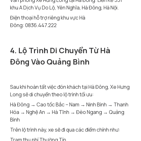
Văn phòng Xe Hưng Long tại Hà Đông: Liền Kề 531
khu A Dịch Vụ Do Lộ, Yên Nghĩa, Hà Đông, Hà Nội.
Điện thoại hỗ trợ riêng khu vực Hà
Đông: 0836.447.222
4. Lộ Trình Di Chuyển Từ Hà
Đông Vào Quảng Bình
Sau khi hoàn tất việc đón khách tại Hà Đông, Xe Hưng
Long sẽ di chuyển theo lộ trình tối ưu:
Hà Đông → Cao tốc Bắc – Nam → Ninh Bình → Thanh
Hóa → Nghệ An → Hà Tĩnh → Đèo Ngang → Quảng
Bình
Trên lộ trình này, xe sẽ đi qua các điểm chính như:
Trạm thu phí Thường Tín