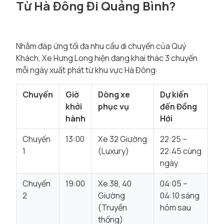
Từ Hà Đông Đi Quảng Bình?
Nhằm đáp ứng tối đa nhu cầu di chuyển của Quý
Khách, Xe Hưng Long hiện đang khai thác 3 chuyến
mỗi ngày xuất phát từ khu vực Hà Đông:
Chuyến
Giờ
Dòng xe
Dự kiến
khởi
phục vụ
đến Đồng
hành
Hới
Chuyến
13:00
Xe 32 Giường
22:25 –
1
(Luxury)
22:45 cùng
ngày
Chuyến
19:00
Xe 38, 40
04:05 –
2
Giường
04:10 sáng
(Truyền
hôm sau
thống)