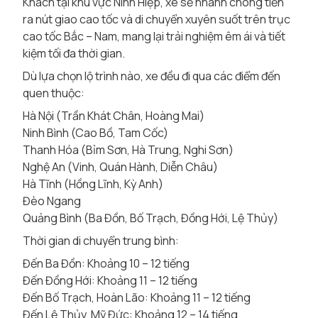
Khách tại khu vực Ninh Hiệp, xe sẽ nhanh chóng tiến
ra nút giao cao tốc và di chuyển xuyên suốt trên trục
cao tốc Bắc – Nam, mang lại trải nghiệm êm ái và tiết
kiệm tối đa thời gian.
Dù lựa chọn lộ trình nào, xe đều đi qua các điểm đến
quen thuộc:
Hà Nội (Trần Khát Chân, Hoàng Mai)
Ninh Bình (Cao Bồ, Tam Cốc)
Thanh Hóa (Bỉm Sơn, Hà Trung, Nghi Sơn)
Nghệ An (Vinh, Quán Hành, Diễn Châu)
Hà Tĩnh (Hồng Lĩnh, Kỳ Anh)
Đèo Ngang
Quảng Bình (Ba Đồn, Bố Trạch, Đồng Hới, Lệ Thủy)
Thời gian di chuyển trung bình:
Đến Ba Đồn: Khoảng 10 – 12 tiếng
Đến Đồng Hới: Khoảng 11 – 12 tiếng
Đến Bố Trạch, Hoàn Lão: Khoảng 11 – 12 tiếng
Đến Lệ Thủy, Mỹ Đức: Khoảng 12 – 14 tiếng