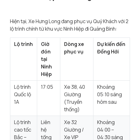
Hiện tại, Xe Hưng Long đang phục vụ Quý Khách với 2
lộ trình chính từ khu vực Ninh Hiệp đi Quảng Bình:
Lộ trình
Giờ
Dòng xe
Dự kiến đến
đón
phục vụ
Đồng Hới
tại
Ninh
Hiệp
Lộ trình
17:05
Xe 38, 40
Khoảng
Quốc lộ
Giường
05:10 sáng
1A
(Truyền
hôm sau
thống)
Lộ trình
Liên
Xe 32
Khoảng
cao tốc
hệ
Giường /
04:00 –
Bắc –
tổng
Xe VIP
04:30 sáng