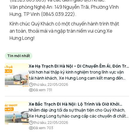
Văn phòng Nghệ An: 149 Nguyễn Trãi, Phường Vĩnh
Hưng, TP Vinh (0845.039.222).
Kính chúc Quý Khách có một chuyến hành trình thật
an toàn, thoải mái và ngập tràn niềm vui cùng Xe
Hưng Long!
Tin mới nhất
Xe Hạ Trạch Đi Hà Nội – Di Chuyển Êm Ái, Đón Trả
Tận Nơi Cùng Xe Hưng Long
Với hơn hai thập kỷ kinh nghiệm trong lĩnh vực vận
tải hành khách, Xe Hưng Long cam kết mang đến
cho Quý Khách một hành trình di chuyển trọn vẹn,
thứ sáu, 22/05/2026
thoải mái và đúng giờ.
Đã xem
:
731
Xe Bắc Trạch Đi Hà Nội: Lộ Trình Và Giờ Khởi
Hành Cùng Xe Hưng Long
Nhằm đáp ứng tối đa sự thuận tiện cho Quý Khách,
Xe Hưng Long tự hào cung cấp các chuyến đi chất
lượng cao, an toàn với lịch trình linh hoạt mỗi ngày.
thứ sáu, 22/05/2026
Đã xem
:
703