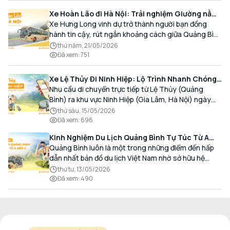
Xe Hoàn Lão đi Hà Nội: Trải nghiệm Giường nằm
Cao cấp, Đón trả Tận nơi
Xe Hưng Long vinh dự trở thành người bạn đồng
hành tin cậy, rút ngắn khoảng cách giữa Quảng Bình
và Thủ đô bằng chất lượng dịch vụ chuẩn mực.
thứ năm, 21/05/2026
Đã xem
:
751
Xe Lệ Thủy Đi Ninh Hiệp: Lộ Trình Nhanh Chóng,
Đón Trả Tận Nơi
Nhu cầu di chuyển trực tiếp từ Lệ Thủy (Quảng
Bình) ra khu vực Ninh Hiệp (Gia Lâm, Hà Nội) ngày
càng gia tăng, đặc biệt đối với các hành khách có
thứ sáu, 15/05/2026
nhu cầu giao thương, kinh doanh và mua sắm.
Đã xem
:
696
Kinh Nghiệm Du Lịch Quảng Bình Tự Túc Từ A
Đến Z Chi Tiết Nhất
Quảng Bình luôn là một trong những điểm đến hấp
dẫn nhất bản đồ du lịch Việt Nam nhờ sở hữu hệ
thống hang động kỳ vĩ, những bãi biển hoang sơ và
thứ tư, 13/05/2026
nét ẩm thực đậm đà bản sắc.
Đã xem
:
490