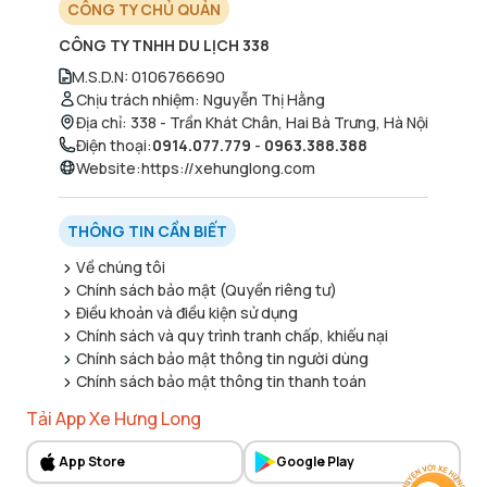
CÔNG TY CHỦ QUẢN
CÔNG TY TNHH DU LỊCH 338
M.S.D.N
:
0106766690
Chịu trách nhiệm
:
Nguyễn Thị Hằng
Địa chỉ
:
338 - Trần Khát Chân, Hai Bà Trưng, Hà Nội
Điện thoại
:
0914.077.779
-
0963.388.388
Website
:
https://xehunglong.com
THÔNG TIN CẦN BIẾT
Về chúng tôi
Chính sách bảo mật (Quyền riêng tư)
Điều khoản và điều kiện sử dụng
Chính sách và quy trình tranh chấp, khiếu nại
Chính sách bảo mật thông tin người dùng
Chính sách bảo mật thông tin thanh toán
Tải App Xe Hưng Long
App Store
Google Play