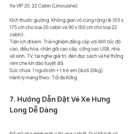
Xe VIP 20, 22 Cabin (Limousine)
Kích thước giường: Không gian vô cùng rộng rãi (65 x
175 cm cho loại 20 cabin và 90 x 160 cm cho loại 22
cabin).
Tiện ích đi kèm: Trải nghiệm đẳng cấp với Wifi tốc độ
cao, điều hòa, chăn gối cao cấp, cổng sạc USB, nhà
vệ sinh, TV, tai nghe giải trí, đèn đọc sách và hệ thống
rèm che kín đáo tuyệt đối.
Sức chứa: 1 người lớn + 1 trẻ em (dưới 20kg).
Hành lý mang theo: Tối đa 60kg.
7. Hướng Dẫn Đặt Vé Xe Hưng
Long Dễ Dàng
Để giữ cho mình một vị trí ưng ý nhất, Quý Khách có