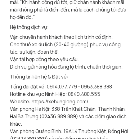
mãi. "Khi hành động đủ tốt, giữ chân hành khách mãi
mãi không phải là điểm đến, mà là cách chúng tôi đưa
họ đến đó."
Hệ thống dịch vụ:
Vận chuyển hành khách theo lịch trình cố định.
Cho thuê xe du lịch (20-40 giường) phục vụ công
tác, sự kiện, đoàn thể.
Vận tải hợp đồng theo yêu cầu.
Dịch vụ gửi hàng hóa đúng lộ trình, chuẩn thời gian.
Thông tin liên hệ & Đặt vé:
Tổng đài đặt vé: 0914.077.779 - 0963.388.388
Hotline khu vực Ninh Hiệp: 0849.480.555
Website:
https://xehunglong.com/
Văn phòng Hà Nội: 338 Trần Khát Chân, Thanh Nhàn,
Hai Bà Trưng (02436.889.889) và các điểm giao dịch
khác.
Văn phòng Quảng Bình: 19A Lý Thường Kiệt, Đồng Hới
(02323.889.889) và các điểm giao dịch khác.