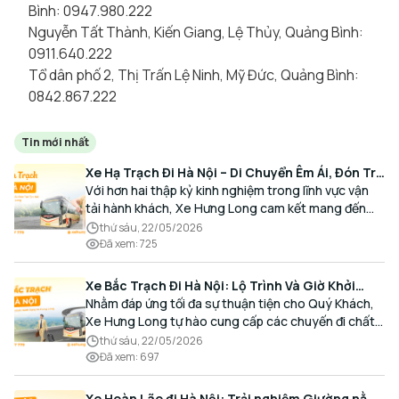
Bình: 0947.980.222
Nguyễn Tất Thành, Kiến Giang, Lệ Thủy, Quảng Bình:
0911.640.222
Tổ dân phố 2, Thị Trấn Lệ Ninh, Mỹ Đức, Quảng Bình:
0842.867.222
Tin mới nhất
Xe Hạ Trạch Đi Hà Nội – Di Chuyển Êm Ái, Đón Trả
Tận Nơi Cùng Xe Hưng Long
Với hơn hai thập kỷ kinh nghiệm trong lĩnh vực vận
tải hành khách, Xe Hưng Long cam kết mang đến
cho Quý Khách một hành trình di chuyển trọn vẹn,
thứ sáu, 22/05/2026
thoải mái và đúng giờ.
Đã xem
:
725
Xe Bắc Trạch Đi Hà Nội: Lộ Trình Và Giờ Khởi
Hành Cùng Xe Hưng Long
Nhằm đáp ứng tối đa sự thuận tiện cho Quý Khách,
Xe Hưng Long tự hào cung cấp các chuyến đi chất
lượng cao, an toàn với lịch trình linh hoạt mỗi ngày.
thứ sáu, 22/05/2026
Đã xem
:
697
Xe Hoàn Lão đi Hà Nội: Trải nghiệm Giường nằm