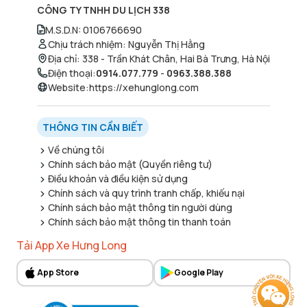
CÔNG TY TNHH DU LỊCH 338
M.S.D.N
:
0106766690
Chịu trách nhiệm
:
Nguyễn Thị Hằng
Địa chỉ
:
338 - Trần Khát Chân, Hai Bà Trưng, Hà Nội
Điện thoại
:
0914.077.779
-
0963.388.388
Website
:
https://xehunglong.com
THÔNG TIN CẦN BIẾT
Về chúng tôi
Chính sách bảo mật (Quyền riêng tư)
Điều khoản và điều kiện sử dụng
Chính sách và quy trình tranh chấp, khiếu nại
Chính sách bảo mật thông tin người dùng
Chính sách bảo mật thông tin thanh toán
Tải App Xe Hưng Long
App Store
Google Play