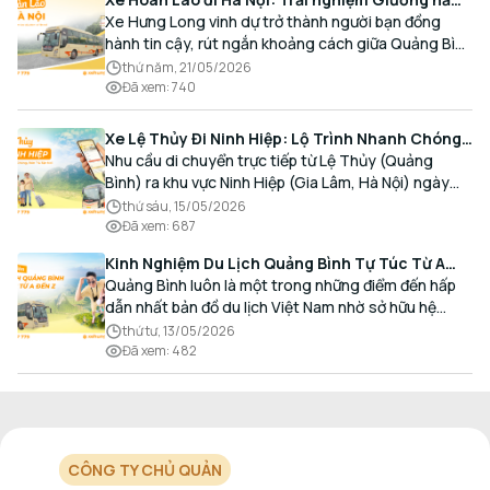
Cao cấp, Đón trả Tận nơi
Xe Hưng Long vinh dự trở thành người bạn đồng
hành tin cậy, rút ngắn khoảng cách giữa Quảng Bình
và Thủ đô bằng chất lượng dịch vụ chuẩn mực.
thứ năm, 21/05/2026
Đã xem
:
740
Xe Lệ Thủy Đi Ninh Hiệp: Lộ Trình Nhanh Chóng,
Đón Trả Tận Nơi
Nhu cầu di chuyển trực tiếp từ Lệ Thủy (Quảng
Bình) ra khu vực Ninh Hiệp (Gia Lâm, Hà Nội) ngày
càng gia tăng, đặc biệt đối với các hành khách có
thứ sáu, 15/05/2026
nhu cầu giao thương, kinh doanh và mua sắm.
Đã xem
:
687
Kinh Nghiệm Du Lịch Quảng Bình Tự Túc Từ A
Đến Z Chi Tiết Nhất
Quảng Bình luôn là một trong những điểm đến hấp
dẫn nhất bản đồ du lịch Việt Nam nhờ sở hữu hệ
thống hang động kỳ vĩ, những bãi biển hoang sơ và
thứ tư, 13/05/2026
nét ẩm thực đậm đà bản sắc.
Đã xem
:
482
CÔNG TY CHỦ QUẢN