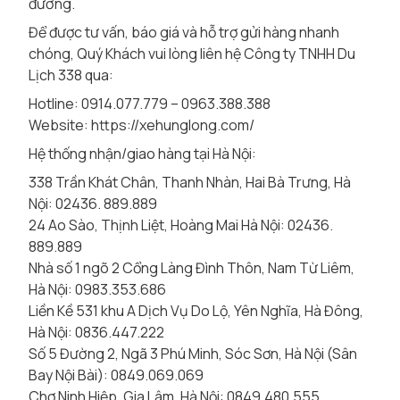
đường.
Để được tư vấn, báo giá và hỗ trợ gửi hàng nhanh
chóng, Quý Khách vui lòng liên hệ Công ty TNHH Du
Lịch 338 qua:
Hotline: 0914.077.779 – 0963.388.388
Website:
https://xehunglong.com/
Hệ thống nhận/giao hàng tại Hà Nội:
338 Trần Khát Chân, Thanh Nhàn, Hai Bà Trưng, Hà
Nội: 02436. 889.889
24 Ao Sào, Thịnh Liệt, Hoàng Mai Hà Nội: 02436.
889.889
Nhà số 1 ngõ 2 Cổng Làng Đình Thôn, Nam Từ Liêm,
Hà Nội: 0983.353.686
Liền Kề 531 khu A Dịch Vụ Do Lộ, Yên Nghĩa, Hà Đông,
Hà Nội: 0836.447.222
Số 5 Đường 2, Ngã 3 Phú Minh, Sóc Sơn, Hà Nội (Sân
Bay Nội Bài): 0849.069.069
Chợ Ninh Hiệp, Gia Lâm, Hà Nội: 0849.480.555