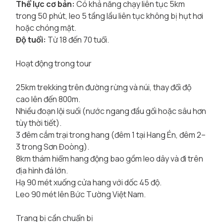
Thể lực cơ bản:
Có khả năng chạy liên tục 5km
trong 50 phút, leo 5 tầng lầu liên tục không bị hụt hơi
hoặc chóng mặt.
Độ tuổi:
Từ 18 đến 70 tuổi.
Hoạt động trong tour
25km trekking trên đường rừng và núi, thay đổi độ
cao lên đến 800m.
Nhiều đoạn lội suối (nước ngang đầu gối hoặc sâu hơn
tùy thời tiết).
3 đêm cắm trại trong hang (đêm 1 tại Hang Én, đêm 2–
3 trong Sơn Đoòng).
8km thám hiểm hang động bao gồm leo dây và đi trên
địa hình đá lớn.
Hạ 90 mét xuống cửa hang với dốc 45 độ.
Leo 90 mét lên Bức Tường Việt Nam.
Trang bị cần chuẩn bị