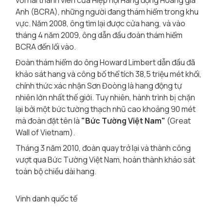
với hai thành viên của Hiệp hội Hang động Hoàng gia
Anh (BCRA), những người đang thám hiểm trong khu
vực. Năm 2008, ông tìm lại được cửa hang, và vào
tháng 4 năm 2009, ông dẫn đầu đoàn thám hiểm
BCRA đến lối vào.
Đoàn thám hiểm do ông Howard Limbert dẫn đầu đã
khảo sát hang và công bố thể tích 38,5 triệu mét khối,
chính thức xác nhận Sơn Đoòng là hang động tự
nhiên lớn nhất thế giới. Tuy nhiên, hành trình bị chặn
lại bởi một bức tường thạch nhũ cao khoảng 90 mét
mà đoàn đặt tên là
"Bức Tường Việt Nam"
(Great
Wall of Vietnam).
Tháng 3 năm 2010, đoàn quay trở lại và thành công
vượt qua Bức Tường Việt Nam, hoàn thành khảo sát
toàn bộ chiều dài hang.
Vinh danh quốc tế