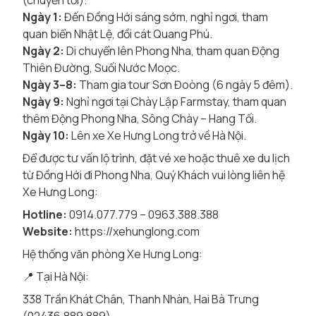
(chuyến tối).
Ngày 1:
Đến Đồng Hới sáng sớm, nghỉ ngơi, tham
quan biển Nhật Lệ, đồi cát Quang Phú.
Ngày 2:
Di chuyển lên Phong Nha, tham quan Động
Thiên Đường, Suối Nước Moọc.
Ngày 3–8:
Tham gia tour Sơn Đoòng (6 ngày 5 đêm).
Ngày 9:
Nghỉ ngơi tại Chày Lập Farmstay, tham quan
thêm Động Phong Nha, Sông Chày – Hang Tối.
Ngày 10:
Lên xe Xe Hưng Long trở về Hà Nội.
Để được tư vấn lộ trình, đặt vé xe hoặc thuê xe du lịch
từ Đồng Hới đi Phong Nha, Quý Khách vui lòng liên hệ
Xe Hưng Long:
Hotline:
0914.077.779 – 0963.388.388
Website:
https://xehunglong.com
Hệ thống văn phòng Xe Hưng Long:
📍 Tại Hà Nội:
338 Trần Khát Chân, Thanh Nhàn, Hai Bà Trưng