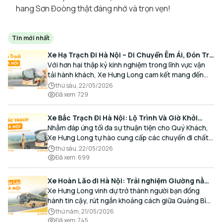
hang Sơn Đoòng thật đáng nhớ và trọn vẹn!
Tin mới nhất
Xe Hạ Trạch Đi Hà Nội – Di Chuyển Êm Ái, Đón Trả
Tận Nơi Cùng Xe Hưng Long
Với hơn hai thập kỷ kinh nghiệm trong lĩnh vực vận
tải hành khách, Xe Hưng Long cam kết mang đến
cho Quý Khách một hành trình di chuyển trọn vẹn,
thứ sáu, 22/05/2026
thoải mái và đúng giờ.
Đã xem
:
729
Xe Bắc Trạch Đi Hà Nội: Lộ Trình Và Giờ Khởi
Hành Cùng Xe Hưng Long
Nhằm đáp ứng tối đa sự thuận tiện cho Quý Khách,
Xe Hưng Long tự hào cung cấp các chuyến đi chất
lượng cao, an toàn với lịch trình linh hoạt mỗi ngày.
thứ sáu, 22/05/2026
Đã xem
:
699
Xe Hoàn Lão đi Hà Nội: Trải nghiệm Giường nằm
Cao cấp, Đón trả Tận nơi
Xe Hưng Long vinh dự trở thành người bạn đồng
hành tin cậy, rút ngắn khoảng cách giữa Quảng Bình
và Thủ đô bằng chất lượng dịch vụ chuẩn mực.
thứ năm, 21/05/2026
Đã xem
:
745