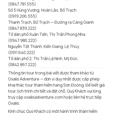
(0847.781.555)
Số 5 Hùng Vương, Hoàn Lão, Bố Trạch
(0919.206.555)
Thanh Trạch, Bố Trạch — Đường ra Cảng Gianh
(0847.839.222)
Tổ dân phố Xuân Tiến, Thị Trấn Phong Nha
(0947.980.222)
Nguyễn Tất Thành, Kiến Giang, Lệ Thủy
(0911.640.222)
Tổ dân phố 2, Thị Trấn Lệ Ninh, Mỹ Đức
(0842.867.222)
Thông tin tour trong bài viết được tham khảo từ
Oxalis Adventure — đơn vị duy nhất được cấp phép
khai thác tour thám hiểm hang Sơn Đoòng. Để biết giá
tour, lịch trình chi tiết và đặt chỗ, Quý Khách vui lòng
truy cập oxalisadventure.com hoặc liên hệ trực tiếp
Oxalis.
Kính chúc Quý Khách có một hành trình thám hiểm