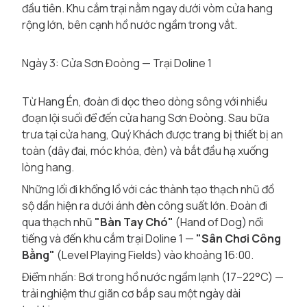
đầu tiên. Khu cắm trại nằm ngay dưới vòm cửa hang
rộng lớn, bên cạnh hồ nước ngầm trong vắt.
Ngày 3: Cửa Sơn Đoòng — Trại Doline 1
Từ Hang Én, đoàn đi dọc theo dòng sông với nhiều
đoạn lội suối để đến cửa hang Sơn Đoòng. Sau bữa
trưa tại cửa hang, Quý Khách được trang bị thiết bị an
toàn (dây đai, móc khóa, đèn) và bắt đầu hạ xuống
lòng hang.
Những lối đi khổng lồ với các thành tạo thạch nhũ đồ
sộ dần hiện ra dưới ánh đèn công suất lớn. Đoàn đi
qua thạch nhũ
"Bàn Tay Chó"
(Hand of Dog) nổi
tiếng và đến khu cắm trại Doline 1 —
"Sân Chơi Công
Bằng"
(Level Playing Fields) vào khoảng 16:00.
Điểm nhấn: Bơi trong hồ nước ngầm lạnh (17–22°C) —
trải nghiệm thư giãn cơ bắp sau một ngày dài