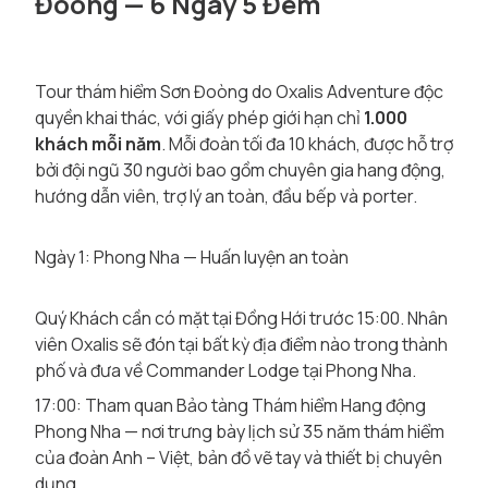
Đoòng — 6 Ngày 5 Đêm
Tour thám hiểm Sơn Đoòng do Oxalis Adventure độc
quyền khai thác, với giấy phép giới hạn chỉ
1.000
khách mỗi năm
. Mỗi đoàn tối đa 10 khách, được hỗ trợ
bởi đội ngũ 30 người bao gồm chuyên gia hang động,
hướng dẫn viên, trợ lý an toàn, đầu bếp và porter.
Ngày 1: Phong Nha — Huấn luyện an toàn
Quý Khách cần có mặt tại Đồng Hới trước 15:00. Nhân
viên Oxalis sẽ đón tại bất kỳ địa điểm nào trong thành
phố và đưa về Commander Lodge tại Phong Nha.
17:00: Tham quan Bảo tàng Thám hiểm Hang động
Phong Nha — nơi trưng bày lịch sử 35 năm thám hiểm
của đoàn Anh – Việt, bản đồ vẽ tay và thiết bị chuyên
dụng.