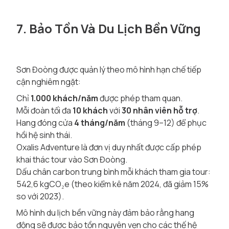
7. Bảo Tồn Và Du Lịch Bền Vững
Sơn Đoòng được quản lý theo mô hình hạn chế tiếp
cận nghiêm ngặt:
Chỉ
1.000 khách/năm
được phép tham quan.
Mỗi đoàn tối đa
10 khách
với
30 nhân viên hỗ trợ
.
Hang đóng cửa
4 tháng/năm
(tháng 9–12) để phục
hồi hệ sinh thái.
Oxalis Adventure là đơn vị duy nhất được cấp phép
khai thác tour vào Sơn Đoòng.
Dấu chân carbon trung bình mỗi khách tham gia tour:
542,6 kgCO₂e (theo kiểm kê năm 2024, đã giảm 15%
so với 2023).
Mô hình du lịch bền vững này đảm bảo rằng hang
động sẽ được bảo tồn nguyên vẹn cho các thế hệ