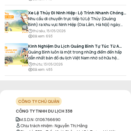
Xe Lệ Thủy Đi Ninh Hiệp: Lộ Trình Nhanh Chóng,
Đón Trả Tận Nơi
Nhu cầu di chuyển trực tiếp từ Lệ Thủy (Quảng
Bình) ra khu vực Ninh Hiệp (Gia Lâm, Hà Nội) ngày
càng gia tăng, đặc biệt đối với các hành khách có
thứ sáu, 15/05/2026
nhu cầu giao thương, kinh doanh và mua sắm.
Đã xem
:
693
Kinh Nghiệm Du Lịch Quảng Bình Tự Túc Từ A
Đến Z Chi Tiết Nhất
Quảng Bình luôn là một trong những điểm đến hấp
dẫn nhất bản đồ du lịch Việt Nam nhờ sở hữu hệ
thống hang động kỳ vĩ, những bãi biển hoang sơ và
thứ tư, 13/05/2026
nét ẩm thực đậm đà bản sắc.
Đã xem
:
485
CÔNG TY CHỦ QUẢN
CÔNG TY TNHH DU LỊCH 338
M.S.D.N
:
0106766690
Chịu trách nhiệm
:
Nguyễn Thị Hằng