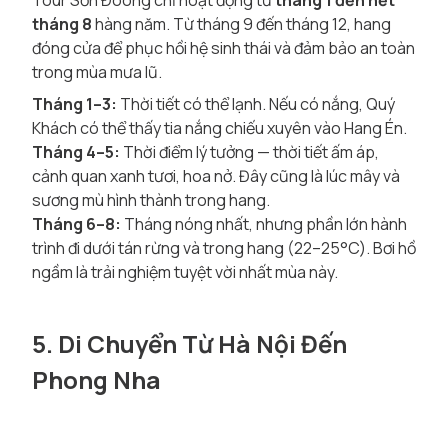
Tour Sơn Đoòng chỉ hoạt động từ
tháng 1 đến hết
tháng 8
hàng năm. Từ tháng 9 đến tháng 12, hang
đóng cửa để phục hồi hệ sinh thái và đảm bảo an toàn
trong mùa mưa lũ.
Tháng 1–3:
Thời tiết có thể lạnh. Nếu có nắng, Quý
Khách có thể thấy tia nắng chiếu xuyên vào Hang Én.
Tháng 4–5:
Thời điểm lý tưởng — thời tiết ấm áp,
cảnh quan xanh tươi, hoa nở. Đây cũng là lúc mây và
sương mù hình thành trong hang.
Tháng 6–8:
Tháng nóng nhất, nhưng phần lớn hành
trình đi dưới tán rừng và trong hang (22–25°C). Bơi hồ
ngầm là trải nghiệm tuyệt vời nhất mùa này.
5. Di Chuyển Từ Hà Nội Đến
Phong Nha