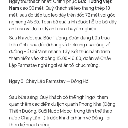
Ngày thử thách nhất: Chinh phục
Bức Tường Việt
Nam
cao 90 mét. Quý Khách sẽ leo thang thép 18
mét, sau đó tiếp tục leo dây trên dốc 72 mét với góc
nghiêng 45 độ. Toàn bộ quá trình được hỗ trợ bởi dây
an toàn và đội trợ lý an toàn chuyên nghiệp.
Sau khi vượt qua Bức Tường, đoàn dùng bữa trưa
trên đỉnh, sau đó rời hang và trekking qua rừng về
đường Hồ Chí Minh nhánh Tây. Kết thúc hành trình
thám hiểm vào khoảng 15:00–16:00, đoàn về Chày
Lập Farmstay nghỉ ngơi và ăn tối chúc mừng.
Ngày 6: Chày Lập Farmstay — Đồng Hới
Sau bữa sáng, Quý Khách có thể nghỉ ngơi, tham
quan thêm các điểm du lịch quanh Phong Nha (Động
Thiên Đường, Suối Nước Moọc, trung tâm thể thao
nước Chày Lập...) trước khi khởi hành về Đồng Hới
theo kế hoạch riêng.