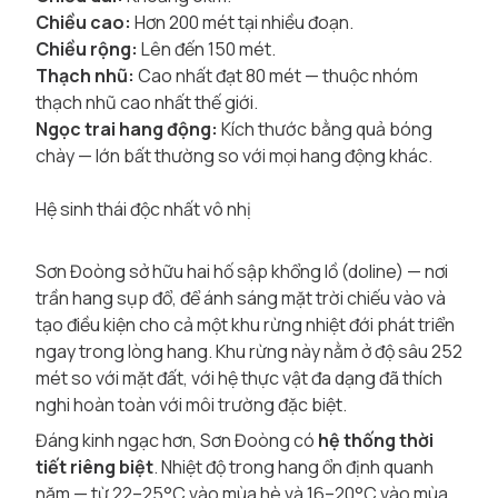
Chiều cao:
Hơn 200 mét tại nhiều đoạn.
Chiều rộng:
Lên đến 150 mét.
Thạch nhũ:
Cao nhất đạt 80 mét — thuộc nhóm
thạch nhũ cao nhất thế giới.
Ngọc trai hang động:
Kích thước bằng quả bóng
chày — lớn bất thường so với mọi hang động khác.
Hệ sinh thái độc nhất vô nhị
Sơn Đoòng sở hữu hai hố sập khổng lồ (doline) — nơi
trần hang sụp đổ, để ánh sáng mặt trời chiếu vào và
tạo điều kiện cho cả một khu rừng nhiệt đới phát triển
ngay trong lòng hang. Khu rừng này nằm ở độ sâu 252
mét so với mặt đất, với hệ thực vật đa dạng đã thích
nghi hoàn toàn với môi trường đặc biệt.
Đáng kinh ngạc hơn, Sơn Đoòng có
hệ thống thời
tiết riêng biệt
. Nhiệt độ trong hang ổn định quanh
năm — từ 22–25°C vào mùa hè và 16–20°C vào mùa