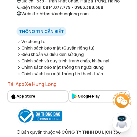
Địa chỉ
:
338 - Trần Khát Chân, Hai Bà Trưng, Hà Nội
Điện thoại
:
0914.077.779
-
0963.388.388
Website
:
https://xehunglong.com
THÔNG TIN CẦN BIẾT
Về chúng tôi
Chính sách bảo mật (Quyền riêng tư)
Điều khoản và điều kiện sử dụng
Chính sách và quy trình tranh chấp, khiếu nại
Chính sách bảo mật thông tin người dùng
Chính sách bảo mật thông tin thanh toán
Tải App Xe Hưng Long
App Store
Google Play
©
Bản quyền thuộc về
CÔNG TY TNHH DU LỊCH 338