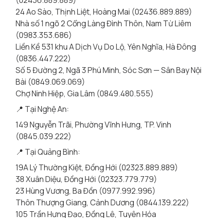
(02436.889.889)
24 Ao Sào, Thịnh Liệt, Hoàng Mai (02436.889.889)
Nhà số 1 ngõ 2 Cổng Làng Đình Thôn, Nam Từ Liêm
(0983.353.686)
Liền Kề 531 khu A Dịch Vụ Do Lộ, Yên Nghĩa, Hà Đông
(0836.447.222)
Số 5 Đường 2, Ngã 3 Phú Minh, Sóc Sơn — Sân Bay Nội
Bài (0849.069.069)
Chợ Ninh Hiệp, Gia Lâm (0849.480.555)
📍 Tại Nghệ An:
149 Nguyễn Trãi, Phường Vĩnh Hưng, TP. Vinh
(0845.039.222)
📍 Tại Quảng Bình:
19A Lý Thường Kiệt, Đồng Hới (02323.889.889)
38 Xuân Diệu, Đồng Hới (02323.779.779)
23 Hùng Vương, Ba Đồn (0977.992.996)
Thôn Thượng Giang, Cảnh Dương (0844.139.222)
105 Trần Hưng Đạo, Đồng Lê, Tuyên Hóa