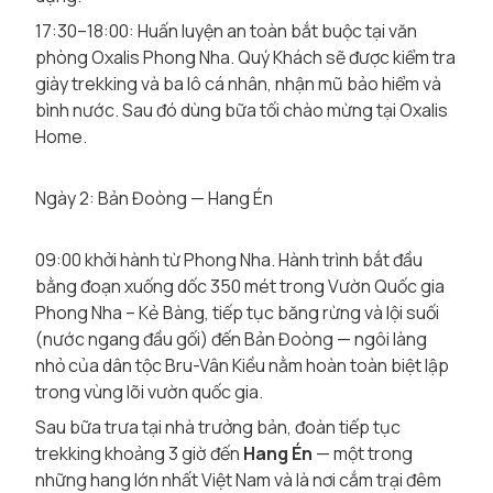
17:30–18:00: Huấn luyện an toàn bắt buộc tại văn
phòng Oxalis Phong Nha. Quý Khách sẽ được kiểm tra
giày trekking và ba lô cá nhân, nhận mũ bảo hiểm và
bình nước. Sau đó dùng bữa tối chào mừng tại Oxalis
Home.
Ngày 2: Bản Đoòng — Hang Én
09:00 khởi hành từ Phong Nha. Hành trình bắt đầu
bằng đoạn xuống dốc 350 mét trong Vườn Quốc gia
Phong Nha – Kẻ Bàng, tiếp tục băng rừng và lội suối
(nước ngang đầu gối) đến Bản Đoòng — ngôi làng
nhỏ của dân tộc Bru-Vân Kiều nằm hoàn toàn biệt lập
trong vùng lõi vườn quốc gia.
Sau bữa trưa tại nhà trưởng bản, đoàn tiếp tục
trekking khoảng 3 giờ đến
Hang Én
— một trong
những hang lớn nhất Việt Nam và là nơi cắm trại đêm