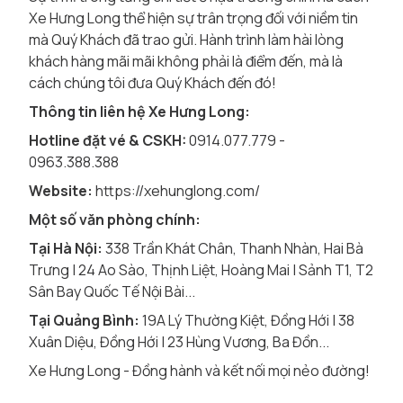
Xe Hưng Long thể hiện sự trân trọng đối với niềm tin
mà Quý Khách đã trao gửi. Hành trình làm hài lòng
khách hàng mãi mãi không phải là điểm đến, mà là
cách chúng tôi đưa Quý Khách đến đó!
Thông tin liên hệ Xe Hưng Long:
Hotline đặt vé & CSKH:
0914.077.779 -
0963.388.388
Website:
https://xehunglong.com/
Một số văn phòng chính:
Tại Hà Nội:
338 Trần Khát Chân, Thanh Nhàn, Hai Bà
Trưng | 24 Ao Sào, Thịnh Liệt, Hoàng Mai | Sảnh T1, T2
Sân Bay Quốc Tế Nội Bài...
Tại Quảng Bình:
19A Lý Thường Kiệt, Đồng Hới | 38
Xuân Diệu, Đồng Hới | 23 Hùng Vương, Ba Đồn...
Xe Hưng Long - Đồng hành và kết nối mọi nẻo đường!