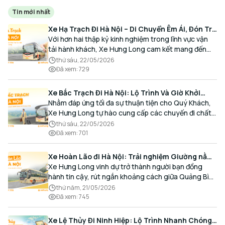
Tin mới nhất
Xe Hạ Trạch Đi Hà Nội – Di Chuyển Êm Ái, Đón Trả
Tận Nơi Cùng Xe Hưng Long
Với hơn hai thập kỷ kinh nghiệm trong lĩnh vực vận
tải hành khách, Xe Hưng Long cam kết mang đến
cho Quý Khách một hành trình di chuyển trọn vẹn,
thứ sáu, 22/05/2026
thoải mái và đúng giờ.
Đã xem
:
729
Xe Bắc Trạch Đi Hà Nội: Lộ Trình Và Giờ Khởi
Hành Cùng Xe Hưng Long
Nhằm đáp ứng tối đa sự thuận tiện cho Quý Khách,
Xe Hưng Long tự hào cung cấp các chuyến đi chất
lượng cao, an toàn với lịch trình linh hoạt mỗi ngày.
thứ sáu, 22/05/2026
Đã xem
:
701
Xe Hoàn Lão đi Hà Nội: Trải nghiệm Giường nằm
Cao cấp, Đón trả Tận nơi
Xe Hưng Long vinh dự trở thành người bạn đồng
hành tin cậy, rút ngắn khoảng cách giữa Quảng Bình
và Thủ đô bằng chất lượng dịch vụ chuẩn mực.
thứ năm, 21/05/2026
Đã xem
:
745
Xe Lệ Thủy Đi Ninh Hiệp: Lộ Trình Nhanh Chóng,