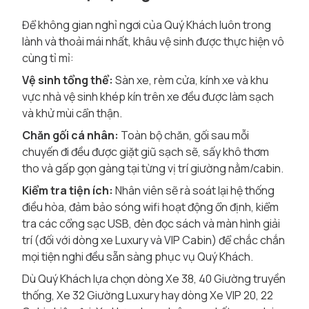
Để không gian nghỉ ngơi của Quý Khách luôn trong
lành và thoải mái nhất, khâu vệ sinh được thực hiện vô
cùng tỉ mỉ:
Vệ sinh tổng thể:
Sàn xe, rèm cửa, kính xe và khu
vực nhà vệ sinh khép kín trên xe đều được làm sạch
và khử mùi cẩn thận.
Chăn gối cá nhân:
Toàn bộ chăn, gối sau mỗi
chuyến đi đều được giặt giũ sạch sẽ, sấy khô thơm
tho và gấp gọn gàng tại từng vị trí giường nằm/cabin.
Kiểm tra tiện ích:
Nhân viên sẽ rà soát lại hệ thống
điều hòa, đảm bảo sóng wifi hoạt động ổn định, kiểm
tra các cổng sạc USB, đèn đọc sách và màn hình giải
trí (đối với dòng xe Luxury và VIP Cabin) để chắc chắn
mọi tiện nghi đều sẵn sàng phục vụ Quý Khách.
Dù Quý Khách lựa chọn dòng Xe 38, 40 Giường truyền
thống, Xe 32 Giường Luxury hay dòng Xe VIP 20, 22