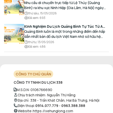
Đón Trả Tận Nơi
Nhu cầu di chuyển trực tiếp từ Lệ Thủy (Quảng
Bình) ra khu vực Ninh Hiệp (Gia Lâm, Hà Nội) ngày
càng gia tăng, đặc biệt đối với các hành khách có
thứ sáu, 15/05/2026
nhu cầu giao thương, kinh doanh và mua sắm.
Đã xem
:
693
Kinh Nghiệm Du Lịch Quảng Bình Tự Túc Từ A
Đến Z Chi Tiết Nhất
Quảng Bình luôn là một trong những điểm đến hấp
dẫn nhất bản đồ du lịch Việt Nam nhờ sở hữu hệ
thống hang động kỳ vĩ, những bãi biển hoang sơ và
thứ tư, 13/05/2026
nét ẩm thực đậm đà bản sắc.
Đã xem
:
486
CÔNG TY CHỦ QUẢN
CÔNG TY TNHH DU LỊCH 338
M.S.D.N
:
0106766690
Chịu trách nhiệm
:
Nguyễn Thị Hằng
Địa chỉ
:
338 - Trần Khát Chân, Hai Bà Trưng, Hà Nội
Điện thoại
:
0914.077.779
-
0963.388.388
Website
:
https://xehunglong.com