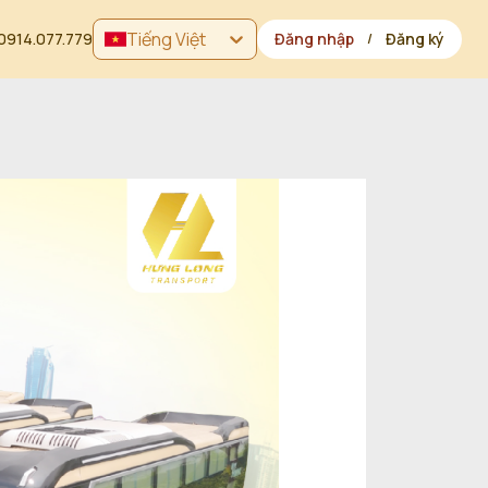
Tiếng Việt
0914.077.779
Đăng nhập
Đăng ký
/