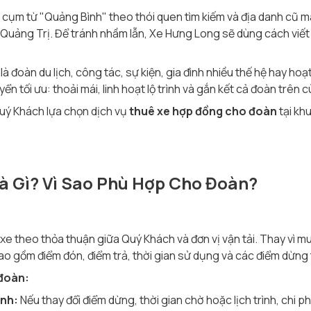
g cụm từ "Quảng Bình" theo thói quen tìm kiếm và địa danh cũ 
h Quảng Trị. Để tránh nhầm lẫn, Xe Hưng Long sẽ dùng cách viế
là đoàn du lịch, công tác, sự kiện, gia đình nhiều thế hệ hay ho
ển tối ưu: thoải mái, linh hoạt lộ trình và gắn kết cả đoàn trên 
Quý Khách lựa chọn dịch vụ
thuê xe hợp đồng cho đoàn
tại kh
Là Gì? Vì Sao Phù Hợp Cho Đoàn?
xe theo thỏa thuận giữa Quý Khách và đơn vị vận tải. Thay vì 
bao gồm điểm đón, điểm trả, thời gian sử dụng và các điểm dừng
 đoàn:
ình:
Nếu thay đổi điểm dừng, thời gian chờ hoặc lịch trình, chi ph