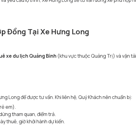
và yêu cầu lộ trình, Xe Hưng Long sẽ tư vấn dòng xe phù hợp nh
Hợp Đồng Tại Xe Hưng Long
uê xe du lịch Quảng Bình
(khu vực thuộc Quảng Trị) và vận tả
ng Long để được tư vấn. Khi liên hệ, Quý Khách nên chuẩn bị:
trẻ em).
 dừng tham quan, điểm trả.
ày thuê, giờ khởi hành dự kiến.