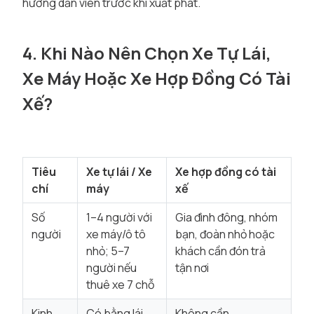
hướng dẫn viên trước khi xuất phát.
4. Khi Nào Nên Chọn Xe Tự Lái,
Xe Máy Hoặc Xe Hợp Đồng Có Tài
Xế?
Tiêu
Xe tự lái / Xe
Xe hợp đồng có tài
chí
máy
xế
Số
1–4 người với
Gia đình đông, nhóm
người
xe máy/ô tô
bạn, đoàn nhỏ hoặc
nhỏ; 5–7
khách cần đón trả
người nếu
tận nơi
thuê xe 7 chỗ
Kinh
Có bằng lái,
Không cần