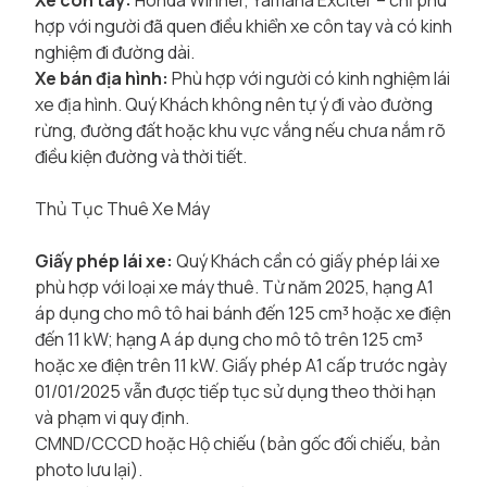
Xe côn tay:
Honda Winner, Yamaha Exciter – chỉ phù
hợp với người đã quen điều khiển xe côn tay và có kinh
nghiệm đi đường dài.
Xe bán địa hình:
Phù hợp với người có kinh nghiệm lái
xe địa hình. Quý Khách không nên tự ý đi vào đường
rừng, đường đất hoặc khu vực vắng nếu chưa nắm rõ
điều kiện đường và thời tiết.
Thủ Tục Thuê Xe Máy
Giấy phép lái xe:
Quý Khách cần có giấy phép lái xe
phù hợp với loại xe máy thuê. Từ năm 2025, hạng A1
áp dụng cho mô tô hai bánh đến 125 cm³ hoặc xe điện
đến 11 kW; hạng A áp dụng cho mô tô trên 125 cm³
hoặc xe điện trên 11 kW. Giấy phép A1 cấp trước ngày
01/01/2025 vẫn được tiếp tục sử dụng theo thời hạn
và phạm vi quy định.
CMND/CCCD hoặc Hộ chiếu (bản gốc đối chiếu, bản
photo lưu lại).