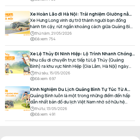
Xe Hoàn Lão đi Hà Nội: Trải nghiệm Giường nằm
Cao cấp, Đón trả Tận nơi
Xe Hưng Long vinh dự trở thành người bạn đồng
hành tin cậy, rút ngắn khoảng cách giữa Quảng Bình
và Thủ đô bằng chất lượng dịch vụ chuẩn mực.
thứ năm, 21/05/2026
Đã xem
:
754
Xe Lệ Thủy Đi Ninh Hiệp: Lộ Trình Nhanh Chóng,
Đón Trả Tận Nơi
Nhu cầu di chuyển trực tiếp từ Lệ Thủy (Quảng
Bình) ra khu vực Ninh Hiệp (Gia Lâm, Hà Nội) ngày
càng gia tăng, đặc biệt đối với các hành khách có
thứ sáu, 15/05/2026
nhu cầu giao thương, kinh doanh và mua sắm.
Đã xem
:
697
Kinh Nghiệm Du Lịch Quảng Bình Tự Túc Từ A
Đến Z Chi Tiết Nhất
Quảng Bình luôn là một trong những điểm đến hấp
dẫn nhất bản đồ du lịch Việt Nam nhờ sở hữu hệ
thống hang động kỳ vĩ, những bãi biển hoang sơ và
thứ tư, 13/05/2026
nét ẩm thực đậm đà bản sắc.
Đã xem
:
491