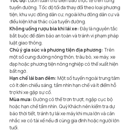
Tốc độ:
Luôn tuân thủ biển báo thực tế trên từng
tuyến đường. Tốc độ tối đa thay đổi theo loại phương
tiện, khu vực đông dân cư, ngoài khu đông dân cư và
điều kiện khai thác của tuyến đường.
Không uống rượu bia khi lái xe:
Đây là nguyên tắc
bắt buộc để đảm bảo an toàn và tránh vi phạm pháp
luật giao thông.
Chú ý gia súc và phương tiện địa phương:
Trên
một số cung đường nông thôn, trâu bò, xe máy, xe
đạp hoặc phương tiện nông nghiệp có thể xuất hiện
bất ngờ.
Hạn chế lái ban đêm:
Một số tuyến ngoài trung tâm
có ít đèn chiếu sáng, tầm nhìn hạn chế và ít điểm hỗ
trợ khi xe gặp sự cố.
Mùa mưa:
Đường có thể trơn trượt, ngập cục bộ
hoặc hạn chế tầm nhìn. Quý Khách nên kiểm tra dự
báo thời tiết, tránh tự lái xe máy khi mưa lớn và cân
nhắc xe có tài xế nếu đi cùng gia đình hoặc người lớn
tuổi.