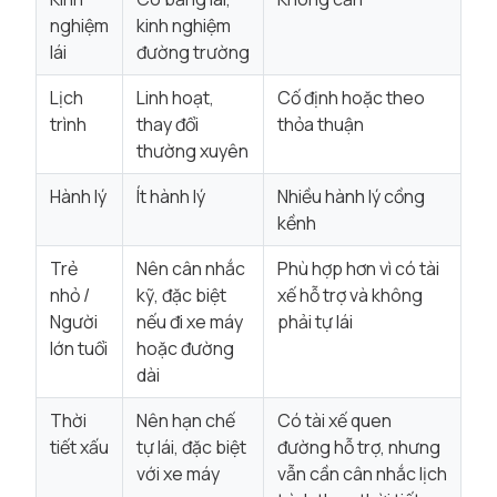
nghiệm
kinh nghiệm
lái
đường trường
Lịch
Linh hoạt,
Cố định hoặc theo
trình
thay đổi
thỏa thuận
thường xuyên
Hành lý
Ít hành lý
Nhiều hành lý cồng
kềnh
Trẻ
Nên cân nhắc
Phù hợp hơn vì có tài
nhỏ /
kỹ, đặc biệt
xế hỗ trợ và không
Người
nếu đi xe máy
phải tự lái
lớn tuổi
hoặc đường
dài
Thời
Nên hạn chế
Có tài xế quen
tiết xấu
tự lái, đặc biệt
đường hỗ trợ, nhưng
với xe máy
vẫn cần cân nhắc lịch