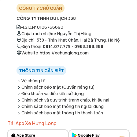
CÔNG TY CHỦ QUẢN
CÔNG TY TNHH DU LỊCH 338
M.S.D.N
:
0106766690
Chịu trách nhiệm
:
Nguyễn Thị Hằng
Địa chỉ
:
338 - Trần Khát Chân, Hai Bà Trưng, Hà Nội
Điện thoại
:
0914.077.779
-
0963.388.388
Website
:
https://xehunglong.com
THÔNG TIN CẦN BIẾT
Về chúng tôi
Chính sách bảo mật (Quyền riêng tư)
Điều khoản và điều kiện sử dụng
Chính sách và quy trình tranh chấp, khiếu nại
Chính sách bảo mật thông tin người dùng
Chính sách bảo mật thông tin thanh toán
Tải App Xe Hưng Long
App Store
Google Play