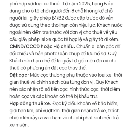
phù hợp với loại xe thuê. Từ năm 2025, hạng B áp
dụng cho ô tô chở người đến 8 chỗ không kể chỗ
người lái; giấy phép B1/B2 được cấp trước đó vẫn
được sử dụng theo thời hạn còn hiệu lực. Khách nước
ngoài nên kiểm tra trước với đơn vị cho thuê về yêu
cầu giấy phép lái xe quốc tế hợp lệ và giấy tờ đi kèm.
CMND/CCCD hoặc Hộ chiếu:
Chuẩn bị bản gốc để
đối chiếu và bản photo/bản chụp để lưu hồ sơ. Quý
Khách nên hạn chế để lại giấy tờ gốc nếu đơn vị cho
thuê có phương án đặt cọc thay thế.
Đặt cọc:
Mức cọc thường phụ thuộc vào loại xe, thời
gian thuê và chính sách của từng đơn vị. Quý Khách
nên xác nhận rõ số tiền cọc, hình thức cọc, thời điểm
hoàn cọc và các khoản có thể bị khấu trừ.
Hợp đồng thuê xe:
Đọc kỹ điều khoản về bảo hiểm,
giới hạn km, phí vượt km, thời gian nhận/trả xe, trách
nhiệm khi xảy ra va chạm và chi phí phát sinh nếu trả
xe muộn.