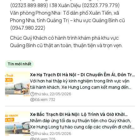
(02323.889.889) | 38 Xuân Diệu (02323.779.779)
Văn phòng Phong Nha: Tổ dân phố Xuân Tiến, xã
Phong Nha, tỉnh Quảng Trị – khu vực Quảng Bình cũ
(0947.980.222)
Chúc Quý Khách có hành trình khám phá khu vực
Quảng Bình cũ thật an toàn, thuận tiện và trọn vẹn.
Tin mới nhất
Xe Hạ Trạch Đi Hà Nội – Di Chuyển Êm Ái, Đón Trả
Tận Nơi Cùng Xe Hưng Long
Với hơn hai thập kỷ kinh nghiệm trong lĩnh vực vận
tải hành khách, Xe Hưng Long cam kết mang đến
cho Quý Khách một hành trình di chuyển trọn vẹn,
thứ sáu, 22/05/2026
thoải mái và đúng giờ.
Đã xem
:
732
Xe Bắc Trạch Đi Hà Nội: Lộ Trình Và Giờ Khởi
Hành Cùng Xe Hưng Long
Nhằm đáp ứng tối đa sự thuận tiện cho Quý Khách,
Xe Hưng Long tự hào cung cấp các chuyến đi chất
lượng cao, an toàn với lịch trình linh hoạt mỗi ngày.
thứ sáu, 22/05/2026
Đã xem
:
705