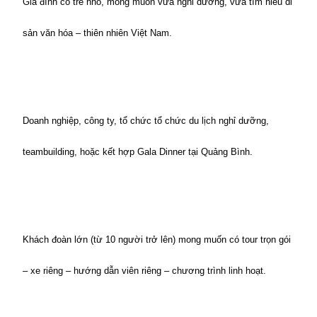
Gia đình có trẻ nhỏ, mong muốn vừa nghỉ dưỡng, vừa tìm hiểu di 
sản văn hóa – thiên nhiên Việt Nam.
Doanh nghiệp, công ty, tổ chức tổ chức du lịch nghỉ dưỡng, 
teambuilding, hoặc kết hợp Gala Dinner tại Quảng Bình.
Khách đoàn lớn (từ 10 người trở lên) mong muốn có tour trọn gói 
– xe riêng – hướng dẫn viên riêng – chương trình linh hoạt.