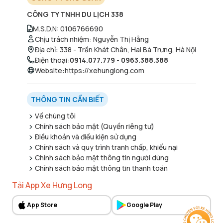
CÔNG TY TNHH DU LỊCH 338
M.S.D.N
:
0106766690
Chịu trách nhiệm
:
Nguyễn Thị Hằng
Địa chỉ
:
338 - Trần Khát Chân, Hai Bà Trưng, Hà Nội
Điện thoại
:
0914.077.779
-
0963.388.388
Website
:
https://xehunglong.com
THÔNG TIN CẦN BIẾT
Về chúng tôi
Chính sách bảo mật (Quyền riêng tư)
Điều khoản và điều kiện sử dụng
Chính sách và quy trình tranh chấp, khiếu nại
Chính sách bảo mật thông tin người dùng
Chính sách bảo mật thông tin thanh toán
Tải App Xe Hưng Long
App Store
Google Play