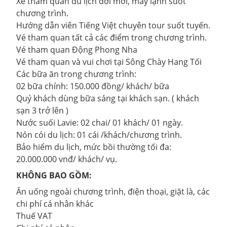
Xe tham quan du lịch đời mới, máy lạnh suốt
chương trình.
Hướng dẫn viên Tiếng Việt chuyên tour suốt tuyến.
Vé tham quan tất cả các điểm trong chương trình.
Vé tham quan Động Phong Nha
Vé tham quan và vui chơi tại Sông Chày Hang Tối
Các bữa ăn trong chương trình:
02 bữa chính: 150.000 đồng/ khách/ bữa
Quý khách dùng bữa sáng tại khách sạn. ( khách
sạn 3 trở lên )
Nước suối Lavie: 02 chai/ 01 khách/ 01 ngày.
Nón cói du lịch: 01 cái /khách/chương trình.
Bảo hiểm du lịch, mức bồi thường tối đa:
20.000.000 vnđ/ khách/ vụ.
KHÔNG BAO GỒM:
Ăn uống ngoài chương trình, điện thoại, giặt là, các
chi phí cá nhân khác
Thuế VAT