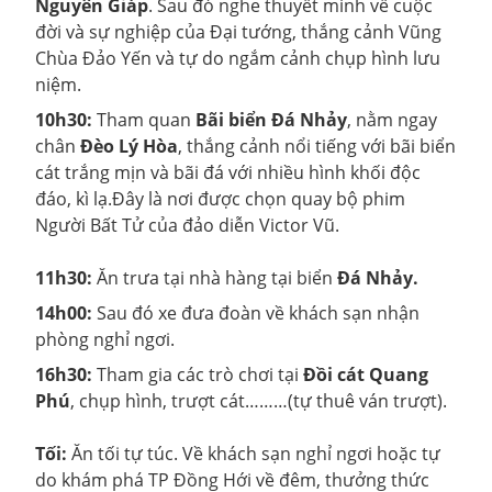
Nguyên Giáp
. Sau đó nghe thuyết minh về cuộc
đời và sự nghiệp của Đại tướng, thắng cảnh Vũng
Chùa Đảo Yến và tự do ngắm cảnh chụp hình lưu
niệm.
10h30:
Tham quan
Bãi biển Đá Nhảy
, nằm ngay
chân
Đèo Lý Hòa
, thắng cảnh nổi tiếng với bãi biển
cát trắng mịn và bãi đá với nhiều hình khối độc
đáo, kì lạ.Đây là nơi được chọn quay bộ phim
Người Bất Tử của đảo diễn Victor Vũ.
11h30:
Ăn trưa tại nhà hàng tại biển
Đá Nhảy.
14h00:
Sau đó xe đưa đoàn về khách sạn nhận
phòng nghỉ ngơi.
16h30:
Tham gia các trò chơi tại
Đồi cát Quang
Phú
, chụp hình, trượt cát………(tự thuê ván trượt).
Tối:
Ăn tối tự túc. Về khách sạn nghỉ ngơi hoặc tự
do khám phá TP Đồng Hới về đêm, thưởng thức