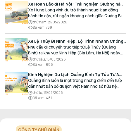
Xe Hoàn Lão đi Hà Nội: Trải nghiệm Giường nằm
Cao cấp, Đón trả Tận nơi
Xe Hưng Long vinh dự trở thành người bạn đồng
hành tin cậy, rút ngắn khoảng cách giữa Quảng Bình
và Thủ đô bằng chất lượng dịch vụ chuẩn mực.
thứ năm, 21/05/2026
Đã xem
:
739
Xe Lệ Thủy Đi Ninh Hiệp: Lộ Trình Nhanh Chóng,
Đón Trả Tận Nơi
Nhu cầu di chuyển trực tiếp từ Lệ Thủy (Quảng
Bình) ra khu vực Ninh Hiệp (Gia Lâm, Hà Nội) ngày
càng gia tăng, đặc biệt đối với các hành khách có
thứ sáu, 15/05/2026
nhu cầu giao thương, kinh doanh và mua sắm.
Đã xem
:
686
Kinh Nghiệm Du Lịch Quảng Bình Tự Túc Từ A
Đến Z Chi Tiết Nhất
Quảng Bình luôn là một trong những điểm đến hấp
dẫn nhất bản đồ du lịch Việt Nam nhờ sở hữu hệ
thống hang động kỳ vĩ, những bãi biển hoang sơ và
thứ tư, 13/05/2026
nét ẩm thực đậm đà bản sắc.
Đã xem
:
481
CÔNG TY CHỦ QUẢN