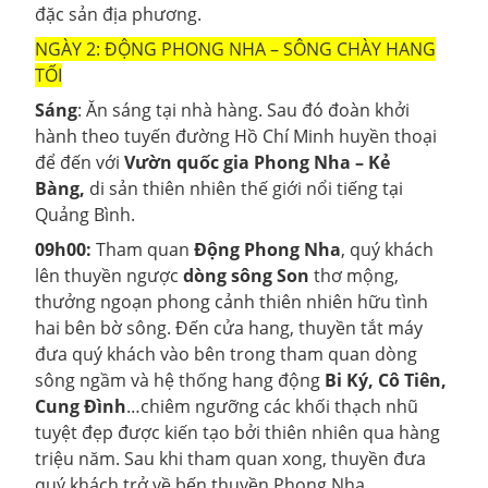
đặc sản địa phương.
NGÀY 2: ĐỘNG PHONG NHA – SÔNG CHÀY HANG
TỐI
Sáng
: Ăn sáng tại nhà hàng. Sau đó đoàn khởi
hành theo tuyến đường Hồ Chí Minh huyền thoại
để đến với
Vườn quốc gia Phong Nha – Kẻ
Bàng,
di sản thiên nhiên thế giới nổi tiếng tại
Quảng Bình.
09h00:
Tham quan
Động Phong Nha
, quý khách
lên thuyền ngược
dòng sông Son
thơ mộng,
thưởng ngoạn phong cảnh thiên nhiên hữu tình
hai bên bờ sông. Đến cửa hang, thuyền tắt máy
đưa quý khách vào bên trong tham quan dòng
sông ngầm và hệ thống hang động
Bi
Ký, Cô Tiên,
Cung Đình
…chiêm ngưỡng các khối thạch nhũ
tuyệt đẹp được kiến tạo bởi thiên nhiên qua hàng
triệu năm. Sau khi tham quan xong, thuyền đưa
quý khách trở về bến thuyền Phong Nha.