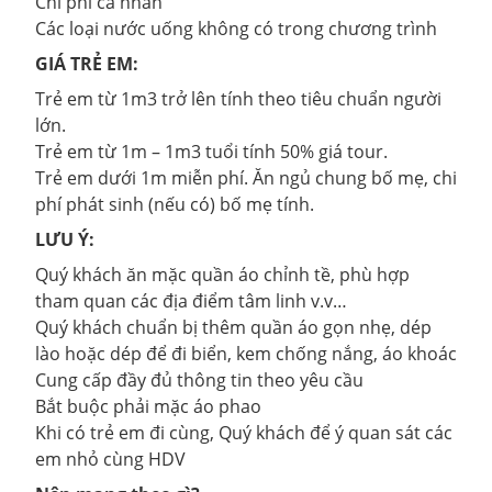
Chi phí cá nhân
Các loại nước uống không có trong chương trình
GIÁ TRẺ EM:
Trẻ em từ 1m3 trở lên tính theo tiêu chuẩn người
lớn.
Trẻ em từ 1m – 1m3 tuổi tính 50% giá tour.
Trẻ em dưới 1m miễn phí. Ăn ngủ chung bố mẹ, chi
phí phát sinh (nếu có) bố mẹ tính.
LƯU Ý:
Quý khách ăn mặc quần áo chỉnh tề, phù hợp
tham quan các địa điểm tâm linh v.v…
Quý khách chuẩn bị thêm quần áo gọn nhẹ, dép
lào hoặc dép để đi biển, kem chống nắng, áo khoác
Cung cấp đầy đủ thông tin theo yêu cầu
Bắt buộc phải mặc áo phao
Khi có trẻ em đi cùng, Quý khách để ý quan sát các
em nhỏ cùng HDV