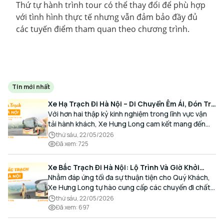
Thứ tự hành trình tour có thể thay đổi để phù hợp
với tình hình thực tế nhưng vẫn đảm bảo đầy đủ
các tuyến điểm tham quan theo chương trình.
Tin mới nhất
Xe Hạ Trạch Đi Hà Nội – Di Chuyển Êm Ái, Đón Trả
Tận Nơi Cùng Xe Hưng Long
Với hơn hai thập kỷ kinh nghiệm trong lĩnh vực vận
tải hành khách, Xe Hưng Long cam kết mang đến
cho Quý Khách một hành trình di chuyển trọn vẹn,
thứ sáu, 22/05/2026
thoải mái và đúng giờ.
Đã xem
:
725
Xe Bắc Trạch Đi Hà Nội: Lộ Trình Và Giờ Khởi
Hành Cùng Xe Hưng Long
Nhằm đáp ứng tối đa sự thuận tiện cho Quý Khách,
Xe Hưng Long tự hào cung cấp các chuyến đi chất
lượng cao, an toàn với lịch trình linh hoạt mỗi ngày.
thứ sáu, 22/05/2026
Đã xem
:
697