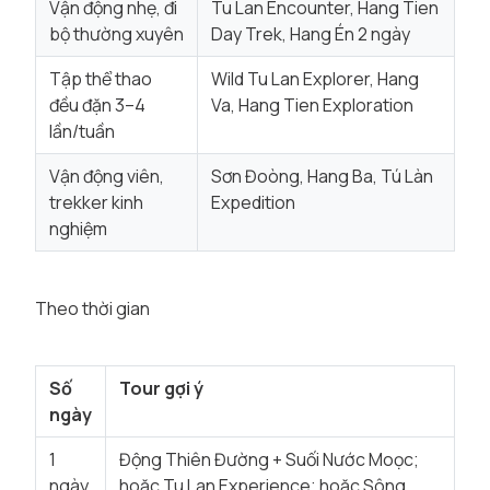
Vận động nhẹ, đi
Tu Lan Encounter, Hang Tien
bộ thường xuyên
Day Trek, Hang Én 2 ngày
Tập thể thao
Wild Tu Lan Explorer, Hang
đều đặn 3–4
Va, Hang Tien Exploration
lần/tuần
Vận động viên,
Sơn Đoòng, Hang Ba, Tú Làn
trekker kinh
Expedition
nghiệm
Theo thời gian
Số
Tour gợi ý
ngày
1
Động Thiên Đường + Suối Nước Moọc;
ngày
hoặc Tu Lan Experience; hoặc Sông