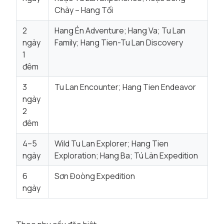
Chày – Hang Tối
2
Hang Én Adventure; Hang Va; Tu Lan
ngày
Family; Hang Tien-Tu Lan Discovery
1
đêm
3
Tu Lan Encounter; Hang Tien Endeavor
ngày
2
đêm
4–5
Wild Tu Lan Explorer; Hang Tien
ngày
Exploration; Hang Ba; Tú Làn Expedition
6
Sơn Đoòng Expedition
ngày