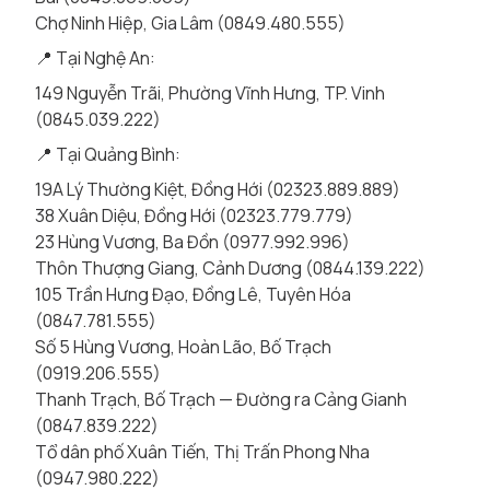
Chợ Ninh Hiệp, Gia Lâm (0849.480.555)
📍 Tại Nghệ An:
149 Nguyễn Trãi, Phường Vĩnh Hưng, TP. Vinh
(0845.039.222)
📍 Tại Quảng Bình:
19A Lý Thường Kiệt, Đồng Hới (02323.889.889)
38 Xuân Diệu, Đồng Hới (02323.779.779)
23 Hùng Vương, Ba Đồn (0977.992.996)
Thôn Thượng Giang, Cảnh Dương (0844.139.222)
105 Trần Hưng Đạo, Đồng Lê, Tuyên Hóa
(0847.781.555)
Số 5 Hùng Vương, Hoàn Lão, Bố Trạch
(0919.206.555)
Thanh Trạch, Bố Trạch — Đường ra Cảng Gianh
(0847.839.222)
Tổ dân phố Xuân Tiến, Thị Trấn Phong Nha
(0947.980.222)