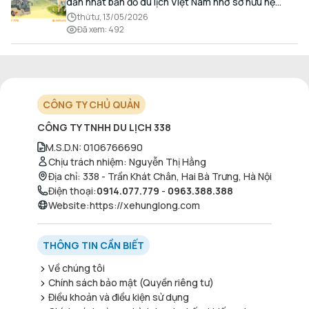
dẫn nhất bản đồ du lịch Việt Nam nhờ sở hữu hệ
thống hang động kỳ vĩ, những bãi biển hoang sơ và
thứ tư, 13/05/2026
nét ẩm thực đậm đà bản sắc.
Đã xem
:
492
CÔNG TY CHỦ QUẢN
CÔNG TY TNHH DU LỊCH 338
M.S.D.N
:
0106766690
Chịu trách nhiệm
:
Nguyễn Thị Hằng
Địa chỉ
:
338 - Trần Khát Chân, Hai Bà Trưng, Hà Nội
Điện thoại
:
0914.077.779
-
0963.388.388
Website
:
https://xehunglong.com
THÔNG TIN CẦN BIẾT
Về chúng tôi
Chính sách bảo mật (Quyền riêng tư)
Điều khoản và điều kiện sử dụng