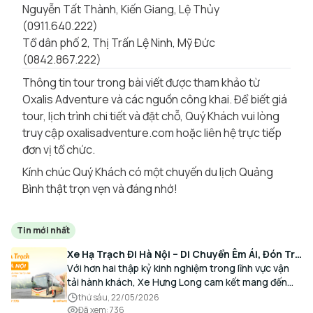
Nguyễn Tất Thành, Kiến Giang, Lệ Thủy
(0911.640.222)
Tổ dân phố 2, Thị Trấn Lệ Ninh, Mỹ Đức
(0842.867.222)
Thông tin tour trong bài viết được tham khảo từ
Oxalis Adventure và các nguồn công khai. Để biết giá
tour, lịch trình chi tiết và đặt chỗ, Quý Khách vui lòng
truy cập oxalisadventure.com hoặc liên hệ trực tiếp
đơn vị tổ chức.
Kính chúc Quý Khách có một chuyến du lịch Quảng
Bình thật trọn vẹn và đáng nhớ!
Tin mới nhất
Xe Hạ Trạch Đi Hà Nội – Di Chuyển Êm Ái, Đón Trả
Tận Nơi Cùng Xe Hưng Long
Với hơn hai thập kỷ kinh nghiệm trong lĩnh vực vận
tải hành khách, Xe Hưng Long cam kết mang đến
cho Quý Khách một hành trình di chuyển trọn vẹn,
thứ sáu, 22/05/2026
thoải mái và đúng giờ.
Đã xem
:
736