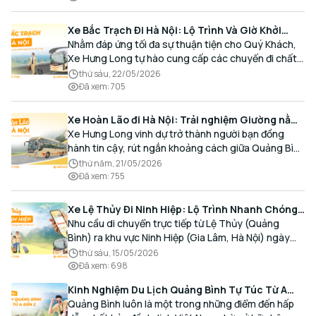
Xe Bắc Trạch Đi Hà Nội: Lộ Trình Và Giờ Khởi
Hành Cùng Xe Hưng Long
Nhằm đáp ứng tối đa sự thuận tiện cho Quý Khách,
Xe Hưng Long tự hào cung cấp các chuyến đi chất
lượng cao, an toàn với lịch trình linh hoạt mỗi ngày.
thứ sáu, 22/05/2026
Đã xem
:
705
Xe Hoàn Lão đi Hà Nội: Trải nghiệm Giường nằm
Cao cấp, Đón trả Tận nơi
Xe Hưng Long vinh dự trở thành người bạn đồng
hành tin cậy, rút ngắn khoảng cách giữa Quảng Bình
và Thủ đô bằng chất lượng dịch vụ chuẩn mực.
thứ năm, 21/05/2026
Đã xem
:
755
Xe Lệ Thủy Đi Ninh Hiệp: Lộ Trình Nhanh Chóng,
Đón Trả Tận Nơi
Nhu cầu di chuyển trực tiếp từ Lệ Thủy (Quảng
Bình) ra khu vực Ninh Hiệp (Gia Lâm, Hà Nội) ngày
càng gia tăng, đặc biệt đối với các hành khách có
thứ sáu, 15/05/2026
nhu cầu giao thương, kinh doanh và mua sắm.
Đã xem
:
698
Kinh Nghiệm Du Lịch Quảng Bình Tự Túc Từ A
Đến Z Chi Tiết Nhất
Quảng Bình luôn là một trong những điểm đến hấp