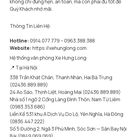
không chỉ đúng hẹn, an toàn, mà còn phải đủ tốt để
Quý Khách nhớ mãi.
Thông Tin Liên Hệ:
Hotline:
0914.077.779 – 0963.388.388
Website:
https://xehunglong.com
Hệ thống văn phòng Xe Hưng Long:
📍 Tại Hà Nội:
338 Trần Khát Chân, Thanh Nhàn, Hai Bà Trưng
(02436.889.889)
24 Ao Sào, Thịnh Liệt, Hoàng Mai (02436.889.889)
Nhà số 1 ngõ 2 Cổng Làng Đình Thôn, Nam Từ Liêm
(0983.353.686)
Liền Kề 531 khu A Dịch Vụ Do Lộ, Yên Nghĩa, Hà Đông
(0836.447.222)
Số 5 Đường 2, Ngã 3 Phú Minh, Sóc Sơn — Sân Bay Nội
Bài (0849.069.069)