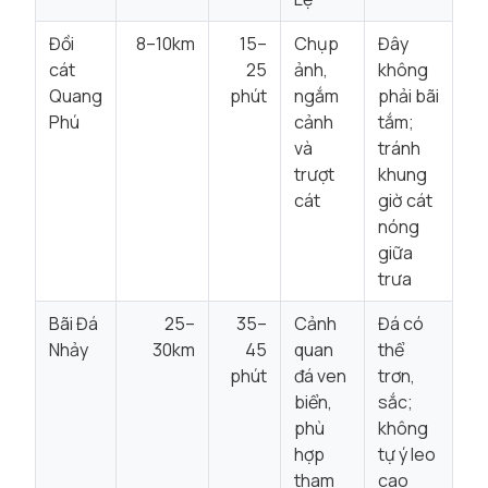
Đồi
8–10km
15–
Chụp
Đây
cát
25
ảnh,
không
Quang
phút
ngắm
phải bãi
Phú
cảnh
tắm;
và
tránh
trượt
khung
cát
giờ cát
nóng
giữa
trưa
Bãi Đá
25–
35–
Cảnh
Đá có
Nhảy
30km
45
quan
thể
phút
đá ven
trơn,
biển,
sắc;
phù
không
hợp
tự ý leo
tham
cao