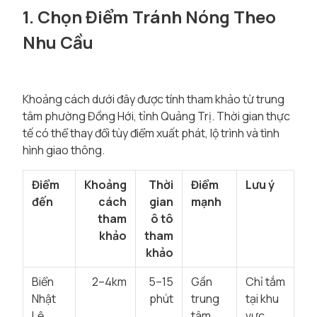
1. Chọn Điểm Tránh Nóng Theo
Nhu Cầu
Khoảng cách dưới đây được tính tham khảo từ trung
tâm phường Đồng Hới, tỉnh Quảng Trị. Thời gian thực
tế có thể thay đổi tùy điểm xuất phát, lộ trình và tình
hình giao thông.
Điểm
Khoảng
Thời
Điểm
Lưu ý
đến
cách
gian
mạnh
tham
ô tô
khảo
tham
khảo
Biển
2–4km
5–15
Gần
Chỉ tắm
Nhật
phút
trung
tại khu
Lệ
tâm,
vực