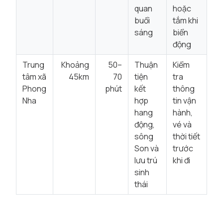
quan
hoặc
buổi
tắm khi
sáng
biển
động
Trung
Khoảng
50–
Thuận
Kiểm
tâm xã
45km
70
tiện
tra
Phong
phút
kết
thông
Nha
hợp
tin vận
hang
hành,
động,
vé và
sông
thời tiết
Son và
trước
lưu trú
khi đi
sinh
thái