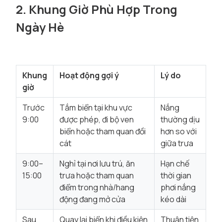
2. Khung Giờ Phù Hợp Trong
Ngày Hè
Khung
Hoạt động gợi ý
Lý do
giờ
Trước
Tắm biển tại khu vực
Nắng
9:00
được phép, đi bộ ven
thường dịu
biển hoặc tham quan đồi
hơn so với
cát
giữa trưa
9:00–
Nghỉ tại nơi lưu trú, ăn
Hạn chế
15:00
trưa hoặc tham quan
thời gian
điểm trong nhà/hang
phơi nắng
động đang mở cửa
kéo dài
Sau
Quay lại biển khi điều kiện
Thuận tiện