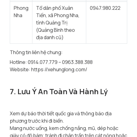
Phong
Tổ dân phố Xuân
0947.980.222
Nha
Tiến, xã Phong Nha,
tỉnh Quảng Trị
(Quảng Bình theo
địa danh cũ)
Thông tin liên hệ chung:
Hotline: 0914.077.779 – 0963.388.388
Website:
https://xehunglong.com/
7. Lưu Ý An Toàn Và Hành Lý
Xem
dự báo thời tiết quốc gia
và thông báo địa
phương trước khi đi biển.
Mang nước uống, kem chống nắng, mũ, dép hoặc
giày có độ bám; tránh đi chân trần trên cát nóng hoặc