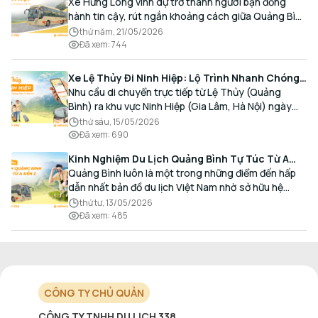
Cao cấp, Đón trả Tận nơi
Xe Hưng Long vinh dự trở thành người bạn đồng
hành tin cậy, rút ngắn khoảng cách giữa Quảng Bình
và Thủ đô bằng chất lượng dịch vụ chuẩn mực.
thứ năm, 21/05/2026
Đã xem
:
744
Xe Lệ Thủy Đi Ninh Hiệp: Lộ Trình Nhanh Chóng,
Đón Trả Tận Nơi
Nhu cầu di chuyển trực tiếp từ Lệ Thủy (Quảng
Bình) ra khu vực Ninh Hiệp (Gia Lâm, Hà Nội) ngày
càng gia tăng, đặc biệt đối với các hành khách có
thứ sáu, 15/05/2026
nhu cầu giao thương, kinh doanh và mua sắm.
Đã xem
:
690
Kinh Nghiệm Du Lịch Quảng Bình Tự Túc Từ A
Đến Z Chi Tiết Nhất
Quảng Bình luôn là một trong những điểm đến hấp
dẫn nhất bản đồ du lịch Việt Nam nhờ sở hữu hệ
thống hang động kỳ vĩ, những bãi biển hoang sơ và
thứ tư, 13/05/2026
nét ẩm thực đậm đà bản sắc.
Đã xem
:
485
CÔNG TY CHỦ QUẢN
CÔNG TY TNHH DU LỊCH 338