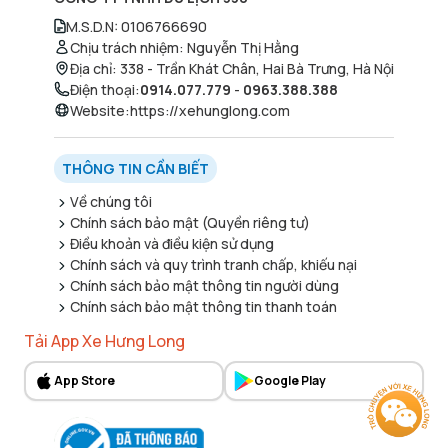
M.S.D.N
:
0106766690
Chịu trách nhiệm
:
Nguyễn Thị Hằng
Địa chỉ
:
338 - Trần Khát Chân, Hai Bà Trưng, Hà Nội
Điện thoại
:
0914.077.779
-
0963.388.388
Website
:
https://xehunglong.com
THÔNG TIN CẦN BIẾT
Về chúng tôi
Chính sách bảo mật (Quyền riêng tư)
Điều khoản và điều kiện sử dụng
Chính sách và quy trình tranh chấp, khiếu nại
Chính sách bảo mật thông tin người dùng
Chính sách bảo mật thông tin thanh toán
Tải App Xe Hưng Long
App Store
Google Play