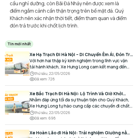
cầu nghỉ dưỡng, còn Bãi Đá Nhảy nên được xem là
điểm ngắm cảnh cần thận trọng trên bề mặt đá. Quý
Khách nên xác nhận thời tiết, điểm tham quan và điểm
đón trả trước khi chốt lịch trình.
Tin mới nhất
Xe Hạ Trạch Đi Hà Nội – Di Chuyển Êm Ái, Đón Trả
Tận Nơi Cùng Xe Hưng Long
Với hơn hai thập kỷ kinh nghiệm trong lĩnh vực vận
tải hành khách, Xe Hưng Long cam kết mang đến
cho Quý Khách một hành trình di chuyển trọn vẹn,
thứ sáu, 22/05/2026
thoải mái và đúng giờ.
Đã xem
:
728
Xe Bắc Trạch Đi Hà Nội: Lộ Trình Và Giờ Khởi
Hành Cùng Xe Hưng Long
Nhằm đáp ứng tối đa sự thuận tiện cho Quý Khách,
Xe Hưng Long tự hào cung cấp các chuyến đi chất
lượng cao, an toàn với lịch trình linh hoạt mỗi ngày.
thứ sáu, 22/05/2026
Đã xem
:
698
Xe Hoàn Lão đi Hà Nội: Trải nghiệm Giường nằm