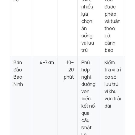
nhiều
được
lựa
phép
chọn
và tuân
ăn
theo
uống
cờ
và lưu
cảnh
trú
báo
Bán
4–7km
10–
Phù
Kiểm
đảo
20
hợp
tra vị trí
Bảo
phút
nghỉ
cơ sở
Ninh
dưỡng
lưu trú
ven
vì khu
biển,
vực trải
kết nối
dài
qua
cầu
Nhật
Lệ