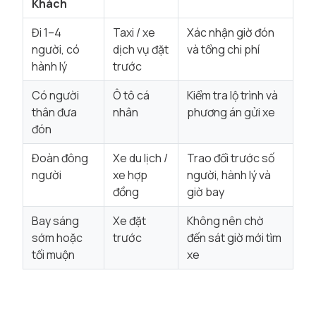
Khách
Đi 1–4
Taxi / xe
Xác nhận giờ đón
người, có
dịch vụ đặt
và tổng chi phí
hành lý
trước
Có người
Ô tô cá
Kiểm tra lộ trình và
thân đưa
nhân
phương án gửi xe
đón
Đoàn đông
Xe du lịch /
Trao đổi trước số
người
xe hợp
người, hành lý và
đồng
giờ bay
Bay sáng
Xe đặt
Không nên chờ
sớm hoặc
trước
đến sát giờ mới tìm
tối muộn
xe