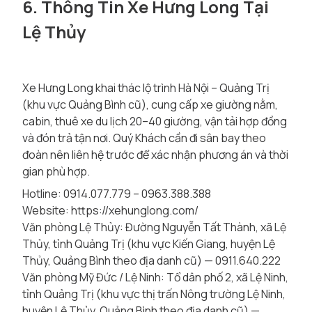
6. Thông Tin Xe Hưng Long Tại
Lệ Thủy
Xe Hưng Long khai thác lộ trình Hà Nội – Quảng Trị
(khu vực Quảng Bình cũ), cung cấp xe giường nằm,
cabin, thuê xe du lịch 20–40 giường, vận tải hợp đồng
và đón trả tận nơi. Quý Khách cần đi sân bay theo
đoàn nên liên hệ trước để xác nhận phương án và thời
gian phù hợp.
Hotline: 0914.077.779 – 0963.388.388
Website:
https://xehunglong.com/
Văn phòng Lệ Thủy:
Đường Nguyễn Tất Thành, xã Lệ
Thủy, tỉnh Quảng Trị (khu vực Kiến Giang, huyện Lệ
Thủy, Quảng Bình theo địa danh cũ)
— 0911.640.222
Văn phòng Mỹ Đức / Lệ Ninh:
Tổ dân phố 2, xã Lệ Ninh,
tỉnh Quảng Trị (khu vực thị trấn Nông trường Lệ Ninh,
huyện Lệ Thủy, Quảng Bình theo địa danh cũ)
—