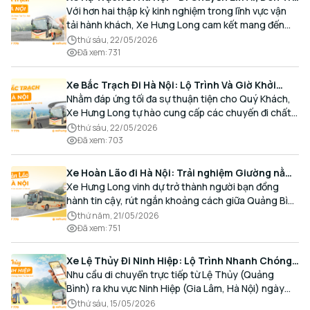
Tận Nơi Cùng Xe Hưng Long
Với hơn hai thập kỷ kinh nghiệm trong lĩnh vực vận
tải hành khách, Xe Hưng Long cam kết mang đến
cho Quý Khách một hành trình di chuyển trọn vẹn,
thứ sáu, 22/05/2026
thoải mái và đúng giờ.
Đã xem
:
731
Xe Bắc Trạch Đi Hà Nội: Lộ Trình Và Giờ Khởi
Hành Cùng Xe Hưng Long
Nhằm đáp ứng tối đa sự thuận tiện cho Quý Khách,
Xe Hưng Long tự hào cung cấp các chuyến đi chất
lượng cao, an toàn với lịch trình linh hoạt mỗi ngày.
thứ sáu, 22/05/2026
Đã xem
:
703
Xe Hoàn Lão đi Hà Nội: Trải nghiệm Giường nằm
Cao cấp, Đón trả Tận nơi
Xe Hưng Long vinh dự trở thành người bạn đồng
hành tin cậy, rút ngắn khoảng cách giữa Quảng Bình
và Thủ đô bằng chất lượng dịch vụ chuẩn mực.
thứ năm, 21/05/2026
Đã xem
:
751
Xe Lệ Thủy Đi Ninh Hiệp: Lộ Trình Nhanh Chóng,
Đón Trả Tận Nơi
Nhu cầu di chuyển trực tiếp từ Lệ Thủy (Quảng
Bình) ra khu vực Ninh Hiệp (Gia Lâm, Hà Nội) ngày
càng gia tăng, đặc biệt đối với các hành khách có
thứ sáu, 15/05/2026