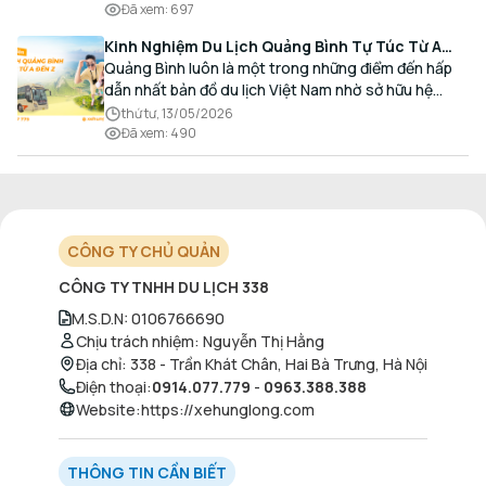
nhu cầu giao thương, kinh doanh và mua sắm.
Đã xem
:
697
Kinh Nghiệm Du Lịch Quảng Bình Tự Túc Từ A
Đến Z Chi Tiết Nhất
Quảng Bình luôn là một trong những điểm đến hấp
dẫn nhất bản đồ du lịch Việt Nam nhờ sở hữu hệ
thống hang động kỳ vĩ, những bãi biển hoang sơ và
thứ tư, 13/05/2026
nét ẩm thực đậm đà bản sắc.
Đã xem
:
490
CÔNG TY CHỦ QUẢN
CÔNG TY TNHH DU LỊCH 338
M.S.D.N
:
0106766690
Chịu trách nhiệm
:
Nguyễn Thị Hằng
Địa chỉ
:
338 - Trần Khát Chân, Hai Bà Trưng, Hà Nội
Điện thoại
:
0914.077.779
-
0963.388.388
Website
:
https://xehunglong.com
THÔNG TIN CẦN BIẾT