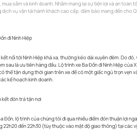
mua sắm và kinh doanh. Nhằm mang lại sự tiện lợi và an toàn tố
ợng dịch vụ vận tải hành khách cao cấp, đảm bảo mang đến cho 
Đồn đi Ninh Hiệp
kết nối tới Ninh Hiệp khá xa, thường kéo dài xuyên đêm. Do đó, 
m sau là ưu tiên hàng đầu. Lộ trình xe Ba Đồn đi Ninh Hiệp của 
ó thể tận dụng thời gian trên xe để có một giấc ngủ trọn vẹn v
các kế hoạch kinh doanh.
kết đón trả tận nơi
a Đồn, lộ trình của chúng tôi đi qua nhiều điểm đón thuận lợi ng
 22h20 đến 22h30 (tùy thuộc vào mật độ giao thông) tại các vị t