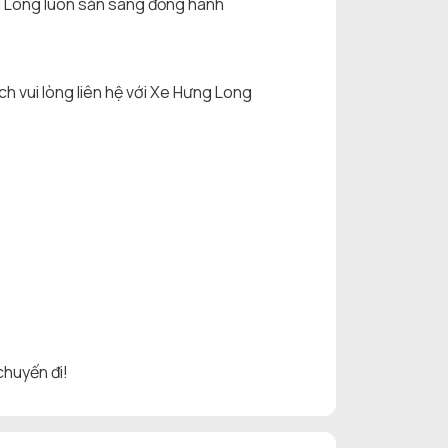
ng Long luôn sẵn sàng đồng hành
ách vui lòng liên hệ với Xe Hưng Long
chuyến đi!