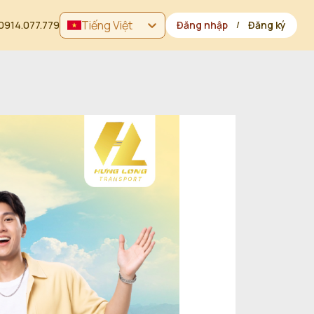
Tiếng Việt
0914.077.779
Đăng nhập
Đăng ký
/