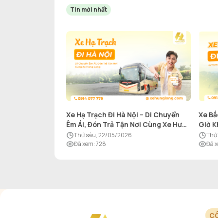
Tin mới nhất
Xe Hạ Trạch Đi Hà Nội – Di Chuyển
Xe Bắ
Êm Ái, Đón Trả Tận Nơi Cùng Xe Hưng
Giờ K
Long
thứ sáu, 22/05/2026
th
Đã xem
:
728
Đã 
CÔ