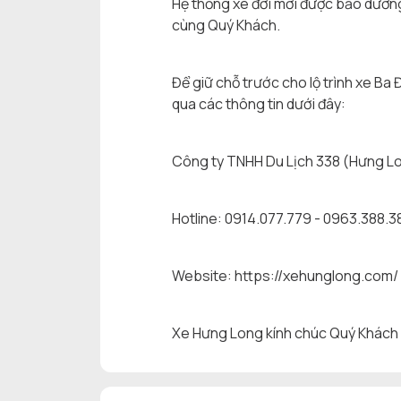
Hệ thống xe đời mới được bảo dưỡng 
cùng Quý Khách.
Để giữ chỗ trước cho lộ trình xe Ba 
qua các thông tin dưới đây:
Công ty TNHH Du Lịch 338 (Hưng L
Hotline: 0914.077.779 - 0963.388.3
Website: https://xehunglong.com/
Xe Hưng Long kính chúc Quý Khách có