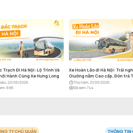
c Trạch Đi Hà Nội: Lộ Trình Và
Xe Hoàn Lão đi Hà Nội: Trải ng
hởi Hành Cùng Xe Hưng Long
Giường nằm Cao cấp, Đón trả 
nơi
ứ sáu, 22/05/2026
thứ năm, 21/05/2026
xem
:
698
Đã xem
:
744
NG TY CHỦ QUẢN
THÔNG TIN 