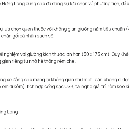
, Xe Hưng Long cung cấp đa dạng sự lựa chọn về phương tiện, đáp
ự lựa chọn quen thuộc với không gian giường nằm tiêu chuẩn (4
 chăn gối cá nhân sạch sẽ.
i nghiệm với giường kích thước lớn hơn (50 x 175 cm). Quý Khách
g gian riêng tư nhờ hệ thống rèm che.
ng xe đẳng cấp mang lại không gian như một "căn phòng di động
ẻ em đi kèm), tích hợp cổng sạc USB, tai nghe giải trí, rèm kéo 
Hưng Long