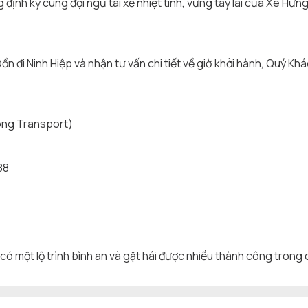
định kỳ cùng đội ngũ tài xế nhiệt tình, vững tay lái của Xe Hư
Đồn đi Ninh Hiệp và nhận tư vấn chi tiết về giờ khởi hành, Quý Kh
ong Transport)
88
 một lộ trình bình an và gặt hái được nhiều thành công trong 