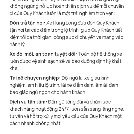
không ngừng nỗ lực hoàn thiện dịch vụ để mỗi chuyến
đi của Quý Khách luôn là một trải nghiệm trọn vẹn:
Đón trả tận nơi:
Xe Hưng Long đưa đón Quý Khách
tận nơi tại các điểm trong lộ trình, giúp Quý Khách tiết
kiệm tối đa thời gian, công sức di chuyển và mang vác
hành lý.
Xe đời mới, an toàn tuyệt đối:
Toàn bộ hệ thống xe
luôn được vệ sinh sạch sẽ và bảo dưỡng định kỳ khắt
khe.
Tài xế chuyên nghiệp:
Đội ngũ lái xe giàu kinh
nghiệm, am hiểu lộ trình, lái xe điềm đạm, êm ái, đảm
bảo giấc ngủ ngon cho hành khách.
Dịch vụ tận tâm:
Đội ngũ tổng đài và chăm sóc
khách hàng hoạt động 24/7, luôn sẵn sàng lắng nghe,
tư vấn và hỗ trợ xử lý mọi yêu cầu của Quý Khách một
cách nhanh chóng nhất.