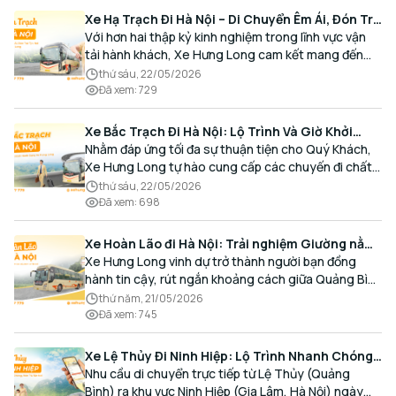
Xe Hạ Trạch Đi Hà Nội – Di Chuyển Êm Ái, Đón Trả
Tận Nơi Cùng Xe Hưng Long
Với hơn hai thập kỷ kinh nghiệm trong lĩnh vực vận
tải hành khách, Xe Hưng Long cam kết mang đến
cho Quý Khách một hành trình di chuyển trọn vẹn,
thứ sáu, 22/05/2026
thoải mái và đúng giờ.
Đã xem
:
729
Xe Bắc Trạch Đi Hà Nội: Lộ Trình Và Giờ Khởi
Hành Cùng Xe Hưng Long
Nhằm đáp ứng tối đa sự thuận tiện cho Quý Khách,
Xe Hưng Long tự hào cung cấp các chuyến đi chất
lượng cao, an toàn với lịch trình linh hoạt mỗi ngày.
thứ sáu, 22/05/2026
Đã xem
:
698
Xe Hoàn Lão đi Hà Nội: Trải nghiệm Giường nằm
Cao cấp, Đón trả Tận nơi
Xe Hưng Long vinh dự trở thành người bạn đồng
hành tin cậy, rút ngắn khoảng cách giữa Quảng Bình
và Thủ đô bằng chất lượng dịch vụ chuẩn mực.
thứ năm, 21/05/2026
Đã xem
:
745
Xe Lệ Thủy Đi Ninh Hiệp: Lộ Trình Nhanh Chóng,
Đón Trả Tận Nơi
Nhu cầu di chuyển trực tiếp từ Lệ Thủy (Quảng
Bình) ra khu vực Ninh Hiệp (Gia Lâm, Hà Nội) ngày