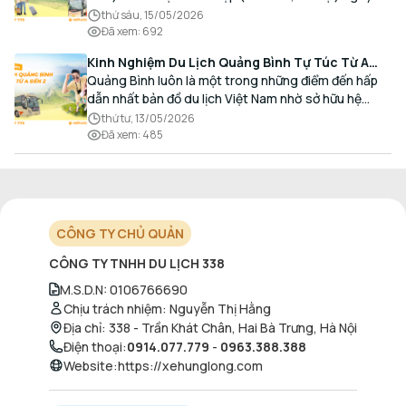
càng gia tăng, đặc biệt đối với các hành khách có
thứ sáu, 15/05/2026
nhu cầu giao thương, kinh doanh và mua sắm.
Đã xem
:
692
Kinh Nghiệm Du Lịch Quảng Bình Tự Túc Từ A
Đến Z Chi Tiết Nhất
Quảng Bình luôn là một trong những điểm đến hấp
dẫn nhất bản đồ du lịch Việt Nam nhờ sở hữu hệ
thống hang động kỳ vĩ, những bãi biển hoang sơ và
thứ tư, 13/05/2026
nét ẩm thực đậm đà bản sắc.
Đã xem
:
485
CÔNG TY CHỦ QUẢN
CÔNG TY TNHH DU LỊCH 338
M.S.D.N
:
0106766690
Chịu trách nhiệm
:
Nguyễn Thị Hằng
Địa chỉ
:
338 - Trần Khát Chân, Hai Bà Trưng, Hà Nội
Điện thoại
:
0914.077.779
-
0963.388.388
Website
:
https://xehunglong.com