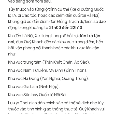
vào sáng sớm hôm sau.
Tùy thuộc vào từng lộ trình cụ thể (xe đi đường Quốc
lộ 1A, đi Cao tốc, hoặc các điểm đến cuối tại Hà Nội),
khung giờ xe đến điểm đón Đồng Trạch dự kiến sẽ dao
động trong khoảng từ
21h00 đến 22h10
.
Khi đến Hà Nội, Xe Hưng Long sẽ hỗ trợ
đón trả tận
nơi
, đưa Quý Khách đến các khu vực trọng điểm, bến
bãi, văn phòng nội thành hoặc các khu vực lân cận
như:
Khu vực trung tâm (Trần Khát Chân, Ao Sào).
Khu vực Nam Từ Liêm, Mỹ Đình (Đình Thôn).
Khu vực Hà Đông (Yên Nghĩa, Quang Trung).
Khu vực Gia Lâm (Ninh Hiệp).
Khu vực Sân bay Quốc tế Nội Bài.
Lưu ý: Thời gian đón chính xác có thể xê dịch nhẹ tùy
thuộc vào tình hình giao thông thực tế. Quý Khách vui