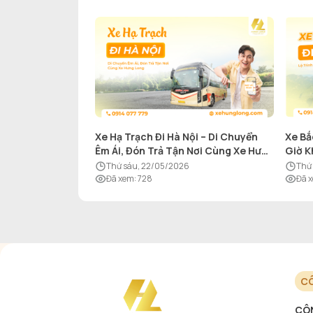
Xe Hạ Trạch Đi Hà Nội – Di Chuyển
Xe Bắ
Êm Ái, Đón Trả Tận Nơi Cùng Xe Hưng
Giờ K
Long
thứ sáu, 22/05/2026
th
Đã xem
:
728
Đã 
CÔ
CÔN