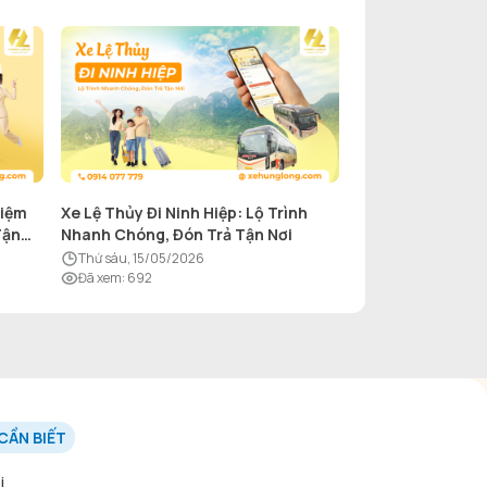
hiệm
Xe Lệ Thủy Đi Ninh Hiệp: Lộ Trình
Tận
Nhanh Chóng, Đón Trả Tận Nơi
thứ sáu, 15/05/2026
Đã xem
:
692
CẦN BIẾT
i