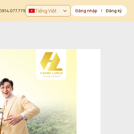
Tiếng Việt
0914.077.779
Đăng nhập
Đăng ký
/