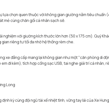
ự lựa chọn quen thuộc với không gian giường nằm tiêu chuẩn (4
mát mẻ cùng chăn gối cá nhân sạch sẽ.
i nghiệm với giường kích thước lớn hơn (50 x 175 cm). Quý Khách
 gian riêng tư tối đa nhờ hệ thống rèm che.
ng xe đẳng cấp mang lại không gian như một "căn phòng di động
ẻ em đi kèm), tích hợp cổng sạc USB, tai nghe giải trí cá nhân,
Hưng Long
định kỳ cùng đội ngũ tài xế nhiệt tình, vững tay lái của Xe Hư