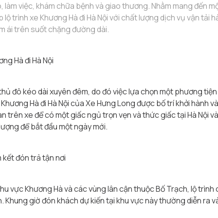
 làm việc, khám chữa bệnh và giao thương. Nhằm mang đến một
lộ trình xe Khương Hà đi Hà Nội với chất lượng dịch vụ vận tải
 ái trên suốt chặng đường dài.
ơng Hà đi Hà Nội
thủ đô kéo dài xuyên đêm, do đó việc lựa chọn một phương tiện
e Khương Hà đi Hà Nội của Xe Hưng Long được bố trí khởi hành và
ian trên xe để có một giấc ngủ trọn vẹn và thức giấc tại Hà Nội
g lượng để bắt đầu một ngày mới.
kết đón trả tận nơi
 khu vực Khương Hà và các vùng lân cận thuộc Bố Trạch, lộ trình
h. Khung giờ đón khách dự kiến tại khu vực này thường diễn ra