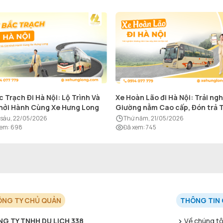
c Trạch Đi Hà Nội: Lộ Trình Và
Xe Hoàn Lão đi Hà Nội: Trải ng
hởi Hành Cùng Xe Hưng Long
Giường nằm Cao cấp, Đón trả 
nơi
ứ sáu, 22/05/2026
thứ năm, 21/05/2026
xem
:
698
Đã xem
:
745
NG TY CHỦ QUẢN
THÔNG TIN 
G TY TNHH DU LỊCH 338
Về chúng tô