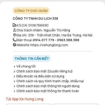
CÔNG TY CHỦ QUẢN
CÔNG TY TNHH DU LỊCH 338
M.S.D.N
:
0106766690
Chịu trách nhiệm
:
Nguyễn Thị Hằng
Địa chỉ
:
338 - Trần Khát Chân, Hai Bà Trưng, Hà Nội
Điện thoại
:
0914.077.779
-
0963.388.388
Website
:
https://xehunglong.com
THÔNG TIN CẦN BIẾT
Về chúng tôi
Chính sách bảo mật (Quyền riêng tư)
Điều khoản và điều kiện sử dụng
Chính sách và quy trình tranh chấp, khiếu nại
Chính sách bảo mật thông tin người dùng
Chính sách bảo mật thông tin thanh toán
Tải App Xe Hưng Long