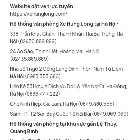
Website đặt vé trực tuyến:
https://xehunglong.com/
Hệ thống văn phòng Xe Hưng Long tại Hà Nội:
338 Trần Khát Chân, Thanh Nhàn, Hai Bà Trưng, Hà
Nội (02436.889.889)
24 Ao Sào, Thịnh Liệt, Hoàng Mai, Hà Nội
(02436.889.889)
Nhà số 1 ngõ 2 Cổng Làng Đình Thôn, Nam Từ Liêm,
Hà Nội (0983.353.686)
Liền Kề 531 khu A Dịch Vụ Do Lộ, Yên Nghĩa, Hà Đông,
Hà Nội (0836.447.222)
Chợ Ninh Hiệp, Gia Lâm, Hà Nội (0849.480.555)
Sảnh T1, T2 Sân Bay Quốc Tế Nội Bài (0849.069.069)
Hệ thống văn phòng tại khu vực gần Lệ Thủy,
Quảng Bình: