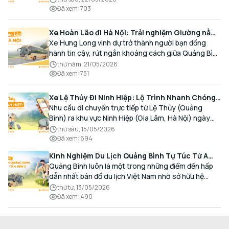
Đã xem
:
703
Xe Hoàn Lão đi Hà Nội: Trải nghiệm Giường nằm
Cao cấp, Đón trả Tận nơi
Xe Hưng Long vinh dự trở thành người bạn đồng
hành tin cậy, rút ngắn khoảng cách giữa Quảng Bình
và Thủ đô bằng chất lượng dịch vụ chuẩn mực.
thứ năm, 21/05/2026
Đã xem
:
751
Xe Lệ Thủy Đi Ninh Hiệp: Lộ Trình Nhanh Chóng,
Đón Trả Tận Nơi
Nhu cầu di chuyển trực tiếp từ Lệ Thủy (Quảng
Bình) ra khu vực Ninh Hiệp (Gia Lâm, Hà Nội) ngày
càng gia tăng, đặc biệt đối với các hành khách có
thứ sáu, 15/05/2026
nhu cầu giao thương, kinh doanh và mua sắm.
Đã xem
:
694
Kinh Nghiệm Du Lịch Quảng Bình Tự Túc Từ A
Đến Z Chi Tiết Nhất
Quảng Bình luôn là một trong những điểm đến hấp
dẫn nhất bản đồ du lịch Việt Nam nhờ sở hữu hệ
thống hang động kỳ vĩ, những bãi biển hoang sơ và
thứ tư, 13/05/2026
nét ẩm thực đậm đà bản sắc.
Đã xem
:
490