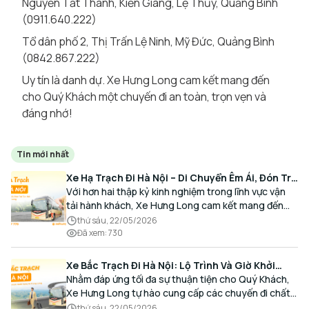
Nguyễn Tất Thành, Kiến Giang, Lệ Thủy, Quảng Bình
(0911.640.222)
Tổ dân phố 2, Thị Trấn Lệ Ninh, Mỹ Đức, Quảng Bình
(0842.867.222)
Uy tín là danh dự. Xe Hưng Long cam kết mang đến
cho Quý Khách một chuyến đi an toàn, trọn vẹn và
đáng nhớ!
Tin mới nhất
Xe Hạ Trạch Đi Hà Nội – Di Chuyển Êm Ái, Đón Trả
Tận Nơi Cùng Xe Hưng Long
Với hơn hai thập kỷ kinh nghiệm trong lĩnh vực vận
tải hành khách, Xe Hưng Long cam kết mang đến
cho Quý Khách một hành trình di chuyển trọn vẹn,
thứ sáu, 22/05/2026
thoải mái và đúng giờ.
Đã xem
:
730
Xe Bắc Trạch Đi Hà Nội: Lộ Trình Và Giờ Khởi
Hành Cùng Xe Hưng Long
Nhằm đáp ứng tối đa sự thuận tiện cho Quý Khách,
Xe Hưng Long tự hào cung cấp các chuyến đi chất
lượng cao, an toàn với lịch trình linh hoạt mỗi ngày.
thứ sáu, 22/05/2026